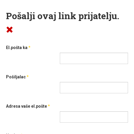
Pošalji ovaj link prijatelju.
El.pošta ka
*
Pošiljalac
*
Adresa vaše el.pošte
*