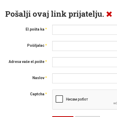
Pošalji ovaj link prijatelju.
El.pošta ka
*
Pošiljalac
*
Adresa vaše el.pošte
*
Naslov
*
Captcha
*