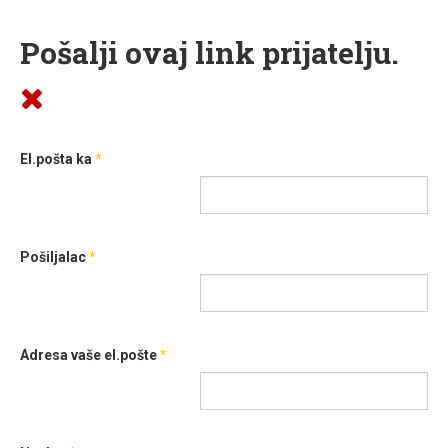
Pošalji ovaj link prijatelju.
El.pošta ka
*
Pošiljalac
*
Adresa vaše el.pošte
*