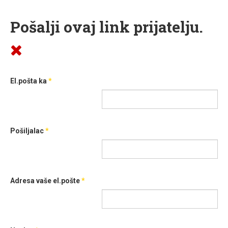
Pošalji ovaj link prijatelju.
El.pošta ka
*
Pošiljalac
*
Adresa vaše el.pošte
*