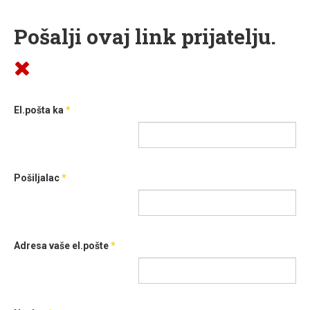
Pošalji ovaj link prijatelju.
El.pošta ka
*
Pošiljalac
*
Adresa vaše el.pošte
*