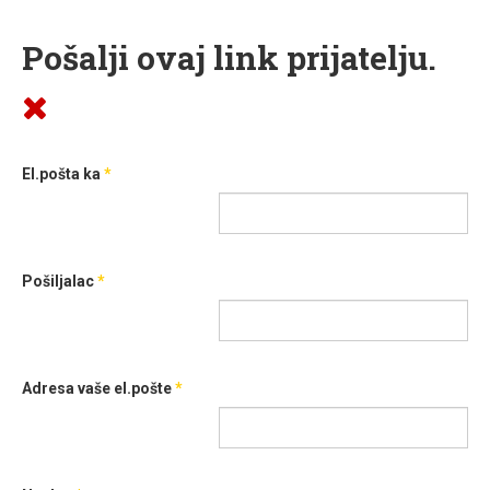
Pošalji ovaj link prijatelju.
El.pošta ka
*
Pošiljalac
*
Adresa vaše el.pošte
*