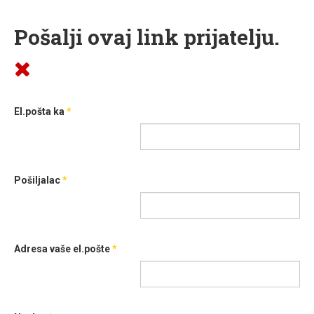
Pošalji ovaj link prijatelju.
El.pošta ka
*
Pošiljalac
*
Adresa vaše el.pošte
*