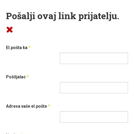
Pošalji ovaj link prijatelju.
El.pošta ka
*
Pošiljalac
*
Adresa vaše el.pošte
*