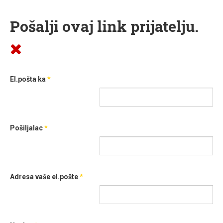
Pošalji ovaj link prijatelju.
El.pošta ka
*
Pošiljalac
*
Adresa vaše el.pošte
*