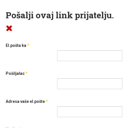
Pošalji ovaj link prijatelju.
El.pošta ka
*
Pošiljalac
*
Adresa vaše el.pošte
*