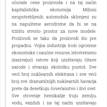
očuvale cene proizvoda i na taj način
kapitalistička ekonomija. Milioni
neupotreblјenih automobila sklonjeni su
na napuštene aerodrome da bi se na
tržištu stvorio prostor za nove modele.
Proizvodi se tako da proizvodi što pre
propadnu. Vojna industrija troši ogromne
ekonomske i naučne resurse, istovremeno
izazivajući ratove koji uništavaju čitave
narode i stvaraju ekološku pustoš. Sve
veći broj nuklearnih elektrana i sve veći
broj sve dramatičnijih nuklearnih havarija
prete da desetkuju čovečanstvo i živi svet.
Sve otrovnije hemikalije truju zemlјu,
vodu, vazduh i na taj način uništavaju