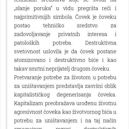
„slanje poruka“ u vidu pregršta reči i
najprimitivnijih simbola. Čovek je čoveku
postao tehničko sredstvo za
zadovolјavanje privatnih interesa i
patoloških potreba. Destruktivna
svetovnost uslovila je da čovek postane
atomizovano i destruktivno biće i kao
takav smrtni neprijatelј drugom čoveku.
Pretvaranje potrebe za životom u potrebu
za uništavanjem predstavlјa završni oblik
kapitalističkog degenerisanja čoveka.
Kapitalizam preobražava urođenu životnu
agresivnost čoveka kao životvornog bića u
potrebu za uništavanjem i na taj način
omogućava razvoj destruktivnih