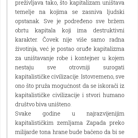
preživlјava tako, što kapitalizam uništava
temelјe na kojima se zasniva lјudski
opstanak. Sve je podređeno sve bržem
obrtu kapitala koji ima destruktivni
karakter. Čovek nije više samo radna
životinja, već je postao oruđe kapitalizma
za uništavanje robe i kontejner u kojem
nestaju sve otrovniji surogati
kapitalističke civilizacije. Istovremeno, sve
ono što pruža mogućnost da se iskorači iz
kapitalističke civilizacije i stvori humano
društvo biva uništeno.
Svake godine u najrazvijenijim
kapitalističkim zemlјama Zapada preko
milijarde tona hrane bude bačeno da bi se