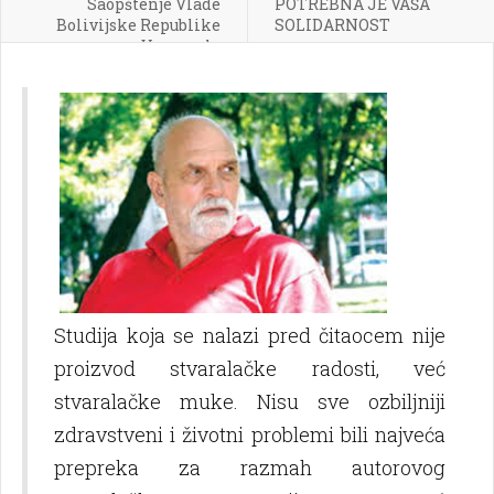
Saopštenje Vlade
POTREBNA JE VAŠA
Bolivijske Republike
SOLIDARNOST
Venecuele
Studija koja se nalazi pred čitaocem nije
proizvod stvaralačke radosti, već
stvaralačke muke. Nisu sve ozbilјniji
zdravstveni i životni problemi bili najveća
prepreka za razmah autorovog