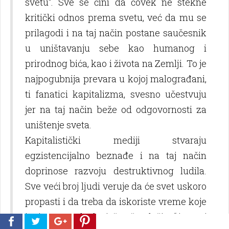
svetu“. Sve se čini da čovek ne stekne
kritički odnos prema svetu, već da mu se
prilagodi i na taj način postane saučesnik
u uništavanju sebe kao humanog i
prirodnog bića, kao i života na Zemlјi. To je
najpogubnija prevara u kojoj malograđani,
ti fanatici kapitalizma, svesno učestvuju
jer na taj način beže od odgovornosti za
uništenje sveta.
Kapitalistički mediji stvaraju
egzistencijalno beznađe i na taj način
doprinose razvoju destruktivnog ludila.
Sve veći broj lјudi veruje da će svet uskoro
propasti i da treba da iskoriste vreme koje
im je preostalo da „još nešto dožive“ i na taj
Српски језик