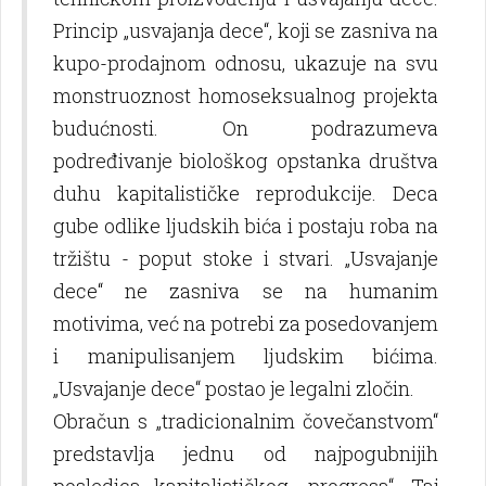
Princip „usvajanja dece“, koji se zasniva na
kupo-prodajnom odnosu, ukazuje na svu
monstruoznost homoseksualnog projekta
budućnosti. On podrazumeva
podređivanje biološkog opstanka društva
duhu kapitalističke reprodukcije. Deca
gube odlike lјudskih bića i postaju roba na
tržištu - poput stoke i stvari. „Usvajanje
dece“ ne zasniva se na humanim
motivima, već na potrebi za posedovanjem
i manipulisanjem lјudskim bićima.
„Usvajanje dece“ postao je legalni zločin.
Obračun s „tradicionalnim čovečanstvom“
predstavlјa jednu od najpogubnijih
posledica kapitalističkog „progresa“. Taj