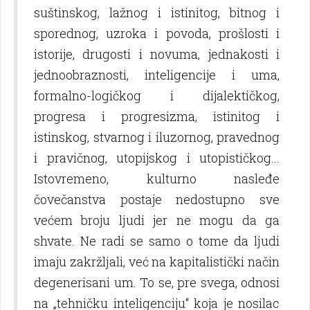
suštinskog, lažnog i istinitog, bitnog i
sporednog, uzroka i povoda, prošlosti i
istorije, drugosti i novuma, jednakosti i
jednoobraznosti, inteligencije i uma,
formalno-logičkog i dijalektičkog,
progresa i progresizma, istinitog i
istinskog, stvarnog i iluzornog, pravednog
i pravičnog, utopijskog i utopističkog...
Istovremeno, kulturno nasleđe
čovečanstva postaje nedostupno sve
većem broju lјudi jer ne mogu da ga
shvate. Ne radi se samo o tome da lјudi
imaju zakržlјali, već na kapitalistički način
degenerisani um. To se, pre svega, odnosi
na „tehničku inteligenciju“ koja je nosilac