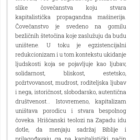
slike čovečanstva koju stvara
kapitalistička propagandna mašinerija.
Čovečanstvo je svedeno na gomilu
bezličnih štetočina koje zaslužuju da budu
uništene. U toku je egzistencijalni
redukcionizam i u tom kontekstu ukidanje
lјudskosti koja se pojavlјuje kao lјubav,
solidarnost, bliskost, estetsko,
požrtvovanost, mudrost, roditelјska lјubav
i nega, istoričnost, slobodarsko, autentična
društvenost... Istovremeno, kapitalizam
uništava porodicu i stvara bespolnog
čoveka. Hrišćanski teolozi na Zapadu idu
dotle, da menjaju sadržaj Biblije i
prilagođavaju ga na kapitalistički način