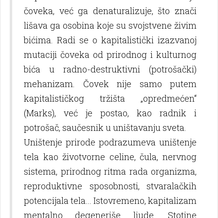
čoveka, već ga denaturalizuje, što znači
lišava ga osobina koje su svojstvene živim
bićima. Radi se o kapitalistički izazvanoj
mutaciji čoveka od prirodnog i kulturnog
bića u radno-destruktivni (potrošački)
mehanizam. Čovek nije samo putem
kapitalističkog tržišta „opredmećen“
(Marks), već je postao, kao radnik i
potrošač, saučesnik u uništavanju sveta.
Uništenje prirode podrazumeva uništenje
tela kao životvorne celine, čula, nervnog
sistema, prirodnog ritma rada organizma,
reproduktivne sposobnosti, stvaralačkih
potencijala tela... Istovremeno, kapitalizam
mentalno degeneriše lјude. Stotine