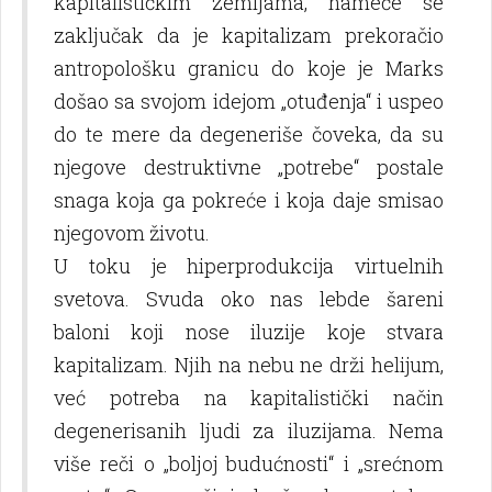
kapitalističkim zemlјama, nameće se
zaklјučak da je kapitalizam prekoračio
antropološku granicu do koje je Marks
došao sa svojom idejom „otuđenja“ i uspeo
do te mere da degeneriše čoveka, da su
njegove destruktivne „potrebe“ postale
snaga koja ga pokreće i koja daje smisao
njegovom životu.
U toku je hiperprodukcija virtuelnih
svetova. Svuda oko nas lebde šareni
baloni koji nose iluzije koje stvara
kapitalizam. Nјih na nebu ne drži helijum,
već potreba na kapitalistički način
degenerisanih lјudi za iluzijama. Nema
više reči o „bolјoj budućnosti“ i „srećnom