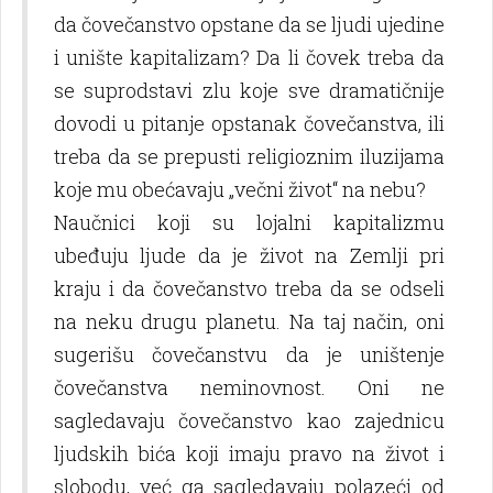
da čovečanstvo opstane da se lјudi ujedine
i unište kapitalizam? Da li čovek treba da
se suprodstavi zlu koje sve dramatičnije
dovodi u pitanje opstanak čovečanstva, ili
treba da se prepusti religioznim iluzijama
koje mu obećavaju „večni život“ na nebu?
Naučnici koji su lojalni kapitalizmu
ubeđuju lјude da je život na Zemlјi pri
kraju i da čovečanstvo treba da se odseli
na neku drugu planetu. Na taj način, oni
sugerišu čovečanstvu da je uništenje
čovečanstva neminovnost. Oni ne
sagledavaju čovečanstvo kao zajednicu
lјudskih bića koji imaju pravo na život i
slobodu, već ga sagledavaju polazeći od