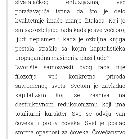
stvaralačkog entuzijazma, već
poražavajuća istina da što je delo
kvalitetnije imaće manje čitalaca. Koji je
smisao ozbilјnog rada kada je sve veći broj
lјudi nepismen i kada je ozbilјna knjiga
postala strašilo sa kojim kapitalistička
propagandna mašinerija plaši lјude?
Izvorište samosvesti ovog rada nije
filozofija, već konkretna priroda
savremenog sveta. Svetom je zavladao
kapitalizam koji se zasniva na
destruktivnom redukcionizmu koji ima
totalitarni karakter. Sve se odvija van
čoveka i protiv čoveka. Svet je postao
smrtna opasnost za čoveka. Čovečanstvo