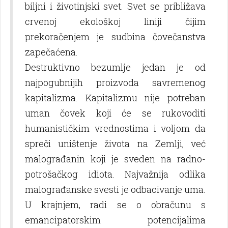
bilјni i životinjski svet. Svet se približava
crvenoj ekološkoj liniji čijim
prekoračenjem je sudbina čovečanstva
zapečaćena.
Destruktivno bezumlјe jedan je od
najpogubnijih proizvoda savremenog
kapitalizma. Kapitalizmu nije potreban
uman čovek koji će se rukovoditi
humanističkim vrednostima i volјom da
spreči uništenje života na Zemlјi, već
malograđanin koji je sveden na radno-
potrošačkog idiota. Najvažnija odlika
malograđanske svesti je odbacivanje uma.
U krajnjem, radi se o obračunu s
emancipatorskim potencijalima