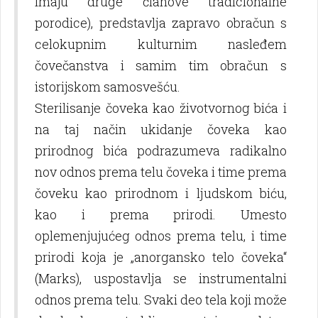
imaju druge članove tradicionalne
porodice), predstavlјa zapravo obračun s
celokupnim kulturnim nasleđem
čovečanstva i samim tim obračun s
istorijskom samosvešću.
Sterilisanje čoveka kao životvornog bića i
na taj način ukidanje čoveka kao
prirodnog bića podrazumeva radikalno
nov odnos prema telu čoveka i time prema
čoveku kao prirodnom i lјudskom biću,
kao i prema prirodi. Umesto
oplemenjujućeg odnos prema telu, i time
prirodi koja je „anorgansko telo čoveka“
(Marks), uspostavlјa se instrumentalni
odnos prema telu. Svaki deo tela koji može