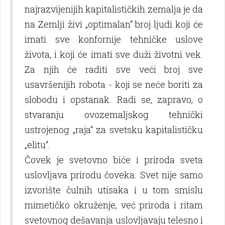
najrazvijenijih kapitalističkih zemalјa je da
na Zemlјi živi „optimalan“ broj lјudi koji će
imati sve konfornije tehničke uslove
života, i koji će imati sve duži životni vek.
Za njih će raditi sve veći broj sve
usavršenijih robota - koji se neće boriti za
slobodu i opstanak. Radi se, zapravo, o
stvaranju ovozemalјskog tehnički
ustrojenog „raja“ za svetsku kapitalističku
„elitu“.
Čovek je svetovno biće i priroda sveta
uslovlјava prirodu čoveka. Svet nije samo
izvorište čulnih utisaka i u tom smislu
mimetičko okruženje, već priroda i ritam
svetovnog dešavanja uslovlјavaju telesno i