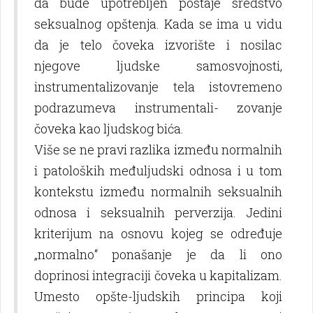
da bude upotreblјen postaje sredstvo
seksualnog opštenja. Kada se ima u vidu
da je telo čoveka izvorište i nosilac
njegove lјudske samosvojnosti,
instrumentalizovanje tela istovremeno
podrazumeva instrumentali- zovanje
čoveka kao lјudskog bića.
Više se ne pravi razlika između normalnih
i patoloških međulјudski odnosa i u tom
kontekstu između normalnih seksualnih
odnosa i seksualnih perverzija. Jedini
kriterijum na osnovu kojeg se određuje
„normalno“ ponašanje je da li ono
doprinosi integraciji čoveka u kapitalizam.
Umesto opšte-lјudskih principa koji