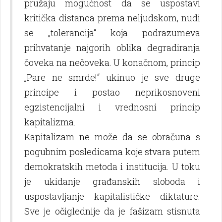
pružaju mogućnost da se uspostavi
kritička distanca prema nelјudskom, nudi
se „tolerancija“ koja podrazumeva
prihvatanje najgorih oblika degradiranja
čoveka na nečoveka. U konačnom, princip
„Pare ne smrde!“ ukinuo je sve druge
principe i postao neprikosnoveni
egzistencijalni i vrednosni princip
kapitalizma.
Kapitalizam ne može da se obračuna s
pogubnim posledicama koje stvara putem
demokratskih metoda i institucija. U toku
je ukidanje građanskih sloboda i
uspostavlјanje kapitalističke diktature.
Sve je očiglednije da je fašizam stisnuta