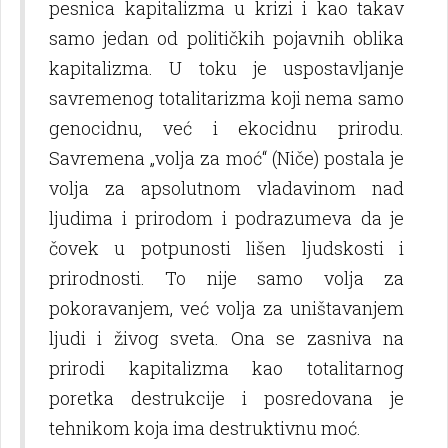
pesnica kapitalizma u krizi i kao takav
samo jedan od političkih pojavnih oblika
kapitalizma. U toku je uspostavlјanje
savremenog totalitarizma koji nema samo
genocidnu, već i ekocidnu prirodu.
Savremena „volјa za moć“ (Niče) postala je
volјa za apsolutnom vladavinom nad
lјudima i prirodom i podrazumeva da je
čovek u potpunosti lišen lјudskosti i
prirodnosti. To nije samo volјa za
pokoravanjem, već volјa za uništavanjem
lјudi i živog sveta. Ona se zasniva na
prirodi kapitalizma kao totalitarnog
poretka destrukcije i posredovana je
tehnikom koja ima destruktivnu moć.