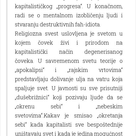
kapitalističkog „progresa“. U konačnom,
radi se o mentalnom izobličenju lјudi i
stvaranju destruktivnih fah-idiota.
Religiozna svest uslovlјena je svetom u
kojem čovek živi i prirodom na
kapitalistički način degenerisanog
čoveka. U savremenom svetu teorije o
„apokalipsi“ i „rajskim vrtovima“
predstavlјaju dolivanje ulјa na vatru koja
spalјuje svet. U javnosti su sve prisutniji
„dušebrižnici“ koji pozivaju lјude da se
„okrenu sebi“ i „nebeskim
svetovima“.Kakav je smisao „okretanja
sebi“ kada kapitalisti sve bespoštednije
uništavaju svet i kada je jedina mogućnost