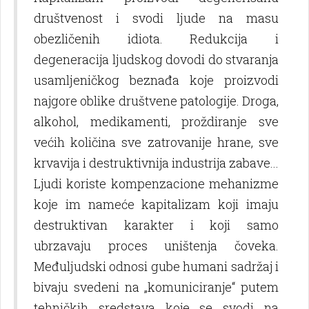
društvenost i svodi lјude na masu
obezličenih idiota. Redukcija i
degeneracija lјudskog dovodi do stvaranja
usamlјeničkog beznađa koje proizvodi
najgore oblike društvene patologije. Droga,
alkohol, medikamenti, proždiranje sve
većih količina sve zatrovanije hrane, sve
krvavija i destruktivnija industrija zabave...
Ljudi koriste kompenzacione mehanizme
koje im nameće kapitalizam koji imaju
destruktivan karakter i koji samo
ubrzavaju proces uništenja čoveka.
Međulјudski odnosi gube humani sadržaj i
bivaju svedeni na „komuniciranje“ putem
tehničkih sredstava koje se svodi na