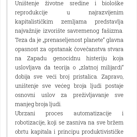
Uništenje životne sredine i biološke
reprodukcije u najrazvijenim
kapitalističkim zemlјama predstavlјa
najvažnije izvorište savremenog fašizma.
Teza da je „prenaselјenost planete“ glavna
opasnost za opstanak čovečanstva stvara
na Zapadu genocidnu histeriju koja
uslovlјava da teorija o „zlatnoj milijardi“
dobija sve veći broj pristalica. Zapravo,
uništenje sve većeg broja lјudi postaje
osnovni uslov za preživlјavanje sve
manjeg broja lјudi.
Ubrzani proces automatizacije i
robotizacije, koji se zasniva na sve bržem
obrtu kapitala i principu produktivističke