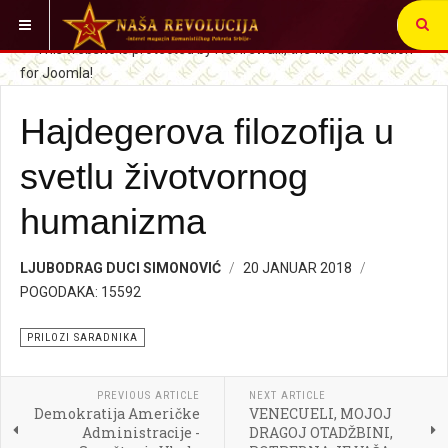
VI STE OVDE:
PRILOZI SARADNIKA
Hajdegerova filozofija u
svetlu životvornog
humanizma
LJUBODRAG DUCI SIMONOVIĆ
20 JANUAR 2018
POGODAKA: 15592
PRILOZI SARADNIKA
PREVIOUS ARTICLE
NEXT ARTICLE
Demokratija Američke
VENECUELI, MOJOJ
Administracije -
DRAGOJ OTADŽBINI,