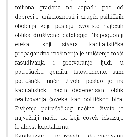
miliona građana na Zapadu pati od
depresije, anksioznosti i drugih psihičkih
obolenja koja postaju izvorište najtežih
oblika društvene patologije. Najpogubniji
efekat koji stvara kapitalistička
propagandna mašinerija je uništenje moći
rasuđivanja i pretvaranje lјudi u
potrošačku gomilu. Istovremeno, sam
potrošački način života postao je na
kapitalistički način degenerisani oblik
realizovanja čoveka kao političkog bića.
Živlјenje potrošačkog načina života je
najvažniji način na koji čovek iskazuje
lojalnost kapitalizmu.
Kapitalizam proizvodi degenerisanu