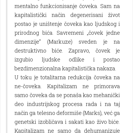
mentalno funkcionisanje čoveka. Sam na
kapitalistički način degenerisani život
postao je uništenje čoveka kao lјudskog i
prirodnog bića. Savremeni „čovek jedne
dimenzije“ (Markuze) sveden je na
destruktivno biće. Zapravo, čovek je
izgubio lјudske odlike i postao
bezdimenzionalna kapitalistička nakaza.
U toku je totalitarna redukcija čoveka na
ne-čoveka. Kapitalizam ne primorava
samo čoveka da se ponaša kao mehanički
deo industrijskog procesa rada i na taj
način ga telesno deformiše (Marks), već ga
genetski izobličava i sakati kao živo biće.
Kapitalizam ne samo da dehumanizuje