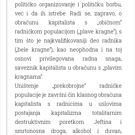
političko organizovanje i političku borbu,
već i da ih istrebe. Radi se, zapravo, o
obračunu kapitalista s „običnom“
radničkom populacijom („plave kragne“), s
tim što je najkvalifikovaniji deo radnika
(„bele kragne“), kao neophodna i na toj
osnovi privilegovana radna snaga,
saveznik kapitalista u obračunu s „plavim
kragnama“.
Uništenje „prekobrojne“ radničke
populacije je završni čin klasnog obračuna
kapitalista s radnicima u uslovima
postajanja kapitalizma totalitarnim
destruktivnim poretkom. Jeftina i
smrtonosna droga, alkohol i duvan,