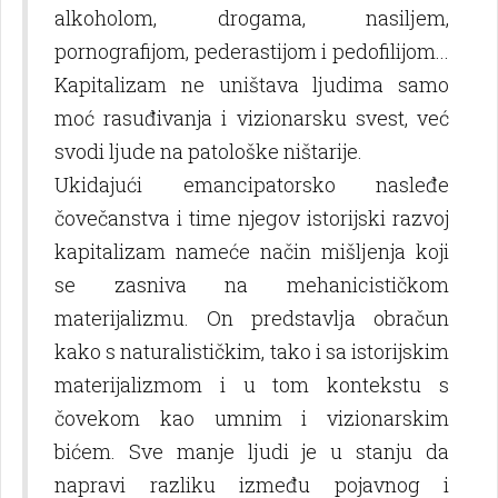
alkoholom, drogama, nasilјem,
pornografijom, pederastijom i pedofilijom...
Kapitalizam ne uništava lјudima samo
moć rasuđivanja i vizionarsku svest, već
svodi lјude na patološke ništarije.
Ukidajući emancipatorsko nasleđe
čovečanstva i time njegov istorijski razvoj
kapitalizam nameće način mišlјenja koji
se zasniva na mehanicističkom
materijalizmu. On predstavlјa obračun
kako s naturalističkim, tako i sa istorijskim
materijalizmom i u tom kontekstu s
čovekom kao umnim i vizionarskim
bićem. Sve manje lјudi je u stanju da
napravi razliku između pojavnog i