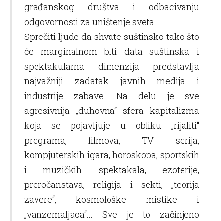
građanskog društva i odbacivanju
odgovornosti za uništenje sveta.
Sprečiti lјude da shvate suštinsko tako što
će marginalnom biti data suštinska i
spektakularna dimenzija predstavlјa
najvažniji zadatak javnih medija i
industrije zabave. Na delu je sve
agresivnija „duhovna“ sfera kapitalizma
koja se pojavlјuje u obliku „rijaliti“
programa, filmova, TV serija,
kompjuterskih igara, horoskopa, sportskih
i muzičkih spektakala, ezoterije,
proročanstava, religija i sekti, „teorija
zavere“, kosmološke mistike i
„vanzemalјaca“... Sve je to začinjeno