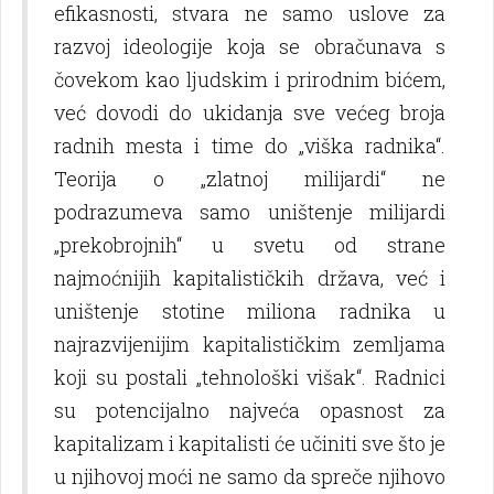
efikasnosti, stvara ne samo uslove za
razvoj ideologije koja se obračunava s
čovekom kao lјudskim i prirodnim bićem,
već dovodi do ukidanja sve većeg broja
radnih mesta i time do „viška radnika“.
Teorija o „zlatnoj milijardi“ ne
podrazumeva samo uništenje milijardi
„prekobrojnih“ u svetu od strane
najmoćnijih kapitalističkih država, već i
uništenje stotine miliona radnika u
najrazvijenijim kapitalističkim zemlјama
koji su postali „tehnološki višak“. Radnici
su potencijalno najveća opasnost za
kapitalizam i kapitalisti će učiniti sve što je
u njihovoj moći ne samo da spreče njihovo