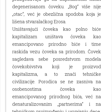
degenerisanom čoveku. „Bog“ više nije
„otac“, već je obezlična spodoba koja je
lišena stvaralačkog Erosa.
Uništavajući čoveka kao polno biće
kapitalizam uništava čoveka kao
emancipovano prirodno biće i time
raskida vezu čoveka sa prirodom. Čovek
sagledava sebe posredstvom modela
čovekobivstva koji je proizvod
kapitalizma, a to znači tehničke
civilizacije. Porodica se ne zasniva na
osobenostima čoveka kao
emancipovanog prirodnog bića, već na
denaturalizovanim „partnerima“ i na
tehničkom proizvođenju i usvajanju dece.