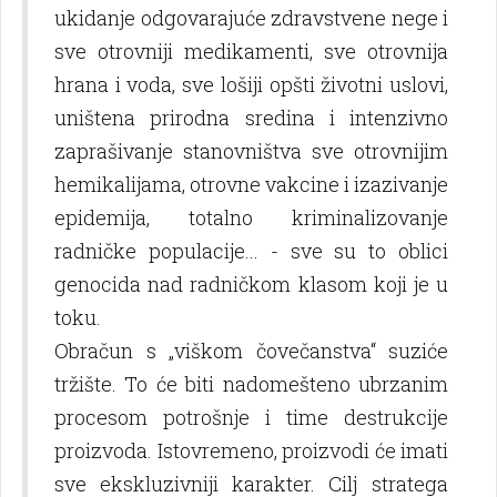
ukidanje odgovarajuće zdravstvene nege i
sve otrovniji medikamenti, sve otrovnija
hrana i voda, sve lošiji opšti životni uslovi,
uništena prirodna sredina i intenzivno
zaprašivanje stanovništva sve otrovnijim
hemikalijama, otrovne vakcine i izazivanje
epidemija, totalno kriminalizovanje
radničke populacije... - sve su to oblici
genocida nad radničkom klasom koji je u
toku.
Obračun s „viškom čovečanstva“ suziće
tržište. To će biti nadomešteno ubrzanim
procesom potrošnje i time destrukcije
proizvoda. Istovremeno, proizvodi će imati
sve ekskluzivniji karakter. Cilј stratega