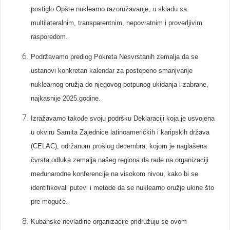
postiglo Opšte nuklearno razoružavanje, u skladu sa
multilateralnim, transparentnim, nepovratnim i proverljivim
rasporedom.
Podržavamo predlog Pokreta Nesvrstanih zemalja da se
ustanovi konkretan kalendar za postepeno smanjvanje
nuklearnog oružja do njegovog potpunog ukidanja i zabrane,
najkasnije 2025.godine.
Izražavamo takođe svoju podršku Deklaraciji koja je usvojena
u okviru Samita Zajednice latinoameričkih i karipskih država
(CELAC), održanom prošlog decembra, kojom je naglašena
čvrsta odluka zemalja našeg regiona da rade na organizaciji
međunarodne konferencije na visokom nivou, kako bi se
identifikovali putevi i metode da se nuklearno oružje ukine što
pre moguće.
Kubanske nevladine organizacije pridružuju se ovom