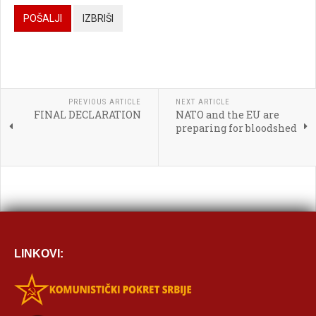

POŠALJI
IZBRIŠI




PREVIOUS ARTICLE
NEXT ARTICLE
FINAL DECLARATION
NATO and the EU are

preparing for bloodshed
[BBCODE]
LINKOVI: