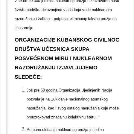
više od 20 000 jedinica nuklearnog oružja i izražavamo našu
čvrstu podršku delovanjima vlada koja vode nuklearnom
razoružanju i zabrani i potpunoj eliminaciji takvog oružja sa
lica zemlje.
ORGANIZACIJE KUBANSKOG CIVILNOG
DRUŠTVA UČESNICA SKUPA
POSVEĆENOM MIRU I NUKLEARNOM
RAZORUŽANJU IZJAVLJUJEMO
SLEDEĆE:
Još pre 60 godina Organizacija Ujedinjenih Nacija
pozvala je na ,,ukidanje nacionalnog atomskog
naoružanja, kao i svog ostalog naoružanja koje može
prouzrokovati značajnu kolektivnu štetu. ‘’
Potpuno ukidanje nuklearnog oružja je jedina