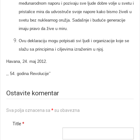
međunarodnom naporu i pozivaju sve ljude dobre volje u svetu i
pristalice mira da udvostruče svoje napore kako bismo živeli u
svetu bez nuklearnog oružja. Sadašnje i buduće generacije
imaju pravo da žive u miru.
Ovu deklaraciju mogu potpisati svi ljudi i organizacije koje se
slažu sa principima i ciljevima izraženim u njoj.
Havana, 24. maj 2012.
,, 54. godina Revolucije’’
Ostavite komentar
Sva polja oznacena sa
*
su obavezna
Title
*