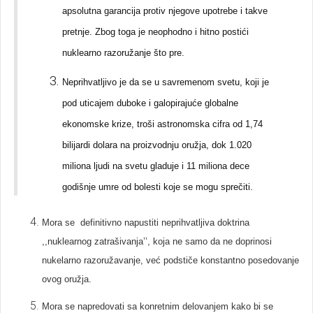
apsolutna garancija protiv njegove upotrebe i takve
pretnje. Zbog toga je neophodno i hitno postići
nuklearno razoružanje što pre.
Neprihvatljivo je da se u savremenom svetu, koji je
pod uticajem duboke i galopirajuće globalne
ekonomske krize, troši astronomska cifra od 1,74
bilijardi dolara na proizvodnju oružja, dok 1.020
miliona ljudi na svetu gladuje i 11 miliona dece
godišnje umre od bolesti koje se mogu sprečiti.
Mora se definitivno napustiti neprihvatljiva doktrina
,,nuklearnog zatrašivanja’’, koja ne samo da ne doprinosi
nukelarno razoružavanje, već podstiče konstantno posedovanje
ovog oružja.
Mora se napredovati sa konretnim delovanjem kako bi se