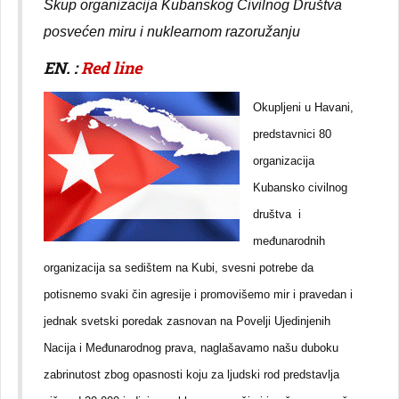
Skup organizacija Kubanskog Civilnog Društva
posvećen miru i nuklearnom razoružanju
EN. :
Red line
Okupljeni u Havani,
predstavnici 80
organizacija
Kubansko civilnog
društva i
međunarodnih
organizacija sa sedištem na Kubi, svesni potrebe da
potisnemo svaki čin agresije i promovišemo mir i pravedan i
jednak svetski poredak zasnovan na Povelji Ujedinjenih
Nacija i Međunarodnog prava, naglašavamo našu duboku
zabrinutost zbog opasnosti koju za ljudski rod predstavlja