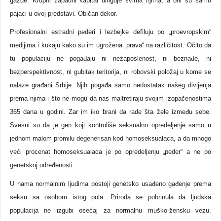
gazde. Krupni zapadni kapital diriguje svima njima, a oni su samo
pajaci u ovoj predstavi. Običan dekor.
Profesionalni estradni pederi i lezbejke defiluju po „proevropskim“
medijima i kukaju kako su im ugrožena „prava“ na različitost. Očito da
tu populaciju ne pogađaju ni nezaposlenost, ni beznađe, ni
bezperspektivnost, ni gubitak teritorija, ni robovski položaj u kome se
nalaze građani Srbije. Njih pogađa samo nedostatak našeg divljenja
prema njima i što ne mogu da nas maltretiraju svojim izopačenostima
365 dana u godini. Zar im iko brani da rade šta žele između sebe.
Svesni su da je gen koji kontroliše seksualno opredeljenje samo u
jednom malom promilu degenerisan kod homoseksualaca, a da mnogo
veći procenat homoseksualaca je po opredeljenju „peder“ a ne po
genetskoj određenosti.
U nama normalnim ljudima postoji genetsko usađeno gađenje prema
seksu sa osobom istog pola. Priroda se pobrinula da ljudska
populacija ne izgubi osećaj za normalnu muško-žensku vezu.