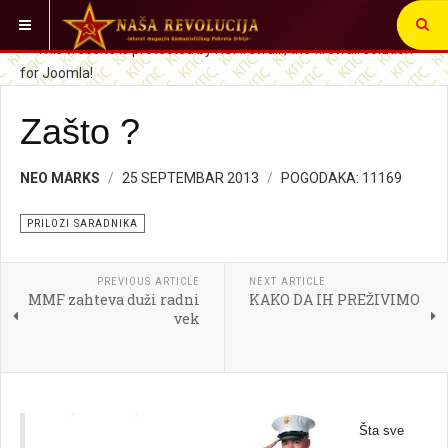
VI STE OVDE:
PRILOZI SARADNIKA
Zašto ?
NEO MARKS
25 SEPTEMBAR 2013
POGODAKA: 11169
PRILOZI SARADNIKA
PREVIOUS ARTICLE
NEXT ARTICLE
MMF zahteva duži radni
KAKO DA IH PREŽIVIMO
vek
Šta sve