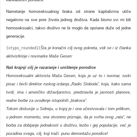
Nametanje homoseksualnog braka od strane kapitalizma utiče
negativno na sve pore života jednog društva. Kada bismo svi mi bili
homoseksualci, takvo društvo ne bi moglo da opstane duže od jedne
generacije.
Šta je konačni cilj ovog pokreta, vidi se i iz članka
{xtypo_rounded1}
aktivistkinje i novinarke Maše Gesen:
Naš krajnji cilj je razaranje i uništenje porodice
Homoseksualni aktivista Maša Gesen, koja je uz to i novinar, ruski
pisac i bivši direktor ruskog izdanja „Radio Sloboda“, koja, kako sama
tvrdi, ima i američko državljanstvo, predstavila je javnosti planove,
realne borbe za uvođenje istopolnih „brakova“.
Tokom diskusije u Sidneju, u kojoj je i ona učestvovala i tom prilikom,
u jednom momentu, ona otvoreno priznaje, da je svrha ovog „rata“, ne
borba za dobijanje jednakosti u društvu, lezbo i gej populacije, već je
pozadina svega, cilj, koji traži: punu demontažu porodice!