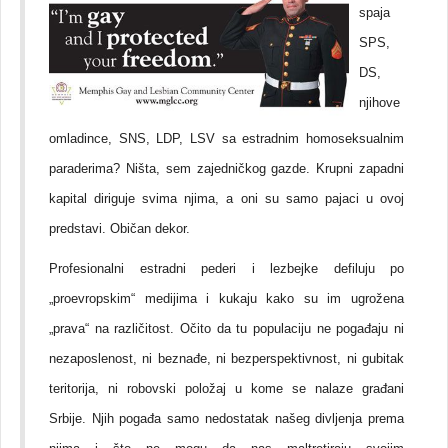
spaja
SPS,
DS,
njihove
omladince, SNS, LDP, LSV sa estradnim homoseksualnim
paraderima? Ništa, sem zajedničkog gazde. Krupni zapadni
kapital diriguje svima njima, a oni su samo pajaci u ovoj
predstavi. Običan dekor.
Profesionalni estradni pederi i lezbejke defiluju po
„proevropskim“ medijima i kukaju kako su im ugrožena
„prava“ na različitost. Očito da tu populaciju ne pogađaju ni
nezaposlenost, ni beznađe, ni bezperspektivnost, ni gubitak
teritorija, ni robovski položaj u kome se nalaze građani
Srbije. Njih pogađa samo nedostatak našeg divljenja prema