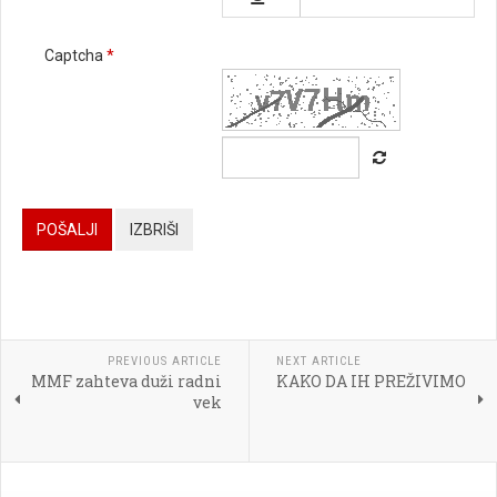

Captcha
*






POŠALJI
IZBRIŠI




PREVIOUS ARTICLE
NEXT ARTICLE
MMF zahteva duži radni
KAKO DA IH PREŽIVIMO

vek
[BBCODE]