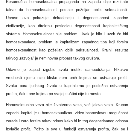
Besomučna homoseksualna propaganda na zapadu daje rezultate
takve da homoseksualnost postaje poželjan oblik seksualnosti.
Upravo ovo pokazuje dekadenciju i degenerisanost zapadne
civilizacije, kao direktnu posledicu degenerisnosti kapitalističkog
sistema. Homoseksualnost nije problem. Uvek je bilo i uvek će biti
homoseksualaca, problem je kapitalizam zapadnog tipa koji forsira
homoseksualnost kao poželjan oblik seksualnosti. Krajnji rezultat
takvog „razvoja“ je neminovna propast takvog društva.
Odavno je zapad izgubio svaki instikt samoodržanja. Nikakve
vrednosti njemu nisu bliske sem onih kojima se ostvaruje profit.
Svaka pora ljudskog života u kapitalizmu je podložna ostvarenju
profita, čak i one kojima po svojoj suštini nije tu mesto.
Homoseksualna veza nije životvorna veza, već jalova veza. Krupan
zapadni kapital je u homoseksualizmu video basnoslovnu mogućnost
zarade i zato forsira takav odnos kako bi iz tog degenerisanog odnosa
izvlačio profit. Pošto je sve u funkciji ostvarenja profita, čak se i