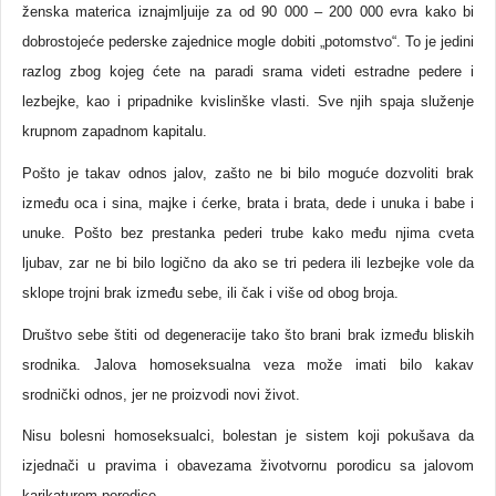
ženska materica iznajmljuije za od 90 000 – 200 000 evra kako bi
dobrostojeće pederske zajednice mogle dobiti „potomstvo“. To je jedini
razlog zbog kojeg ćete na paradi srama videti estradne pedere i
lezbejke, kao i pripadnike kvislinške vlasti. Sve njih spaja služenje
krupnom zapadnom kapitalu.
Pošto je takav odnos jalov, zašto ne bi bilo moguće dozvoliti brak
između oca i sina, majke i ćerke, brata i brata, dede i unuka i babe i
unuke. Pošto bez prestanka pederi trube kako među njima cveta
ljubav, zar ne bi bilo logično da ako se tri pedera ili lezbejke vole da
sklope trojni brak između sebe, ili čak i više od obog broja.
Društvo sebe štiti od degeneracije tako što brani brak između bliskih
srodnika. Jalova homoseksualna veza može imati bilo kakav
srodnički odnos, jer ne proizvodi novi život.
Nisu bolesni homoseksualci, bolestan je sistem koji pokušava da
izjednači u pravima i obavezama životvornu porodicu sa jalovom
karikaturom porodice.