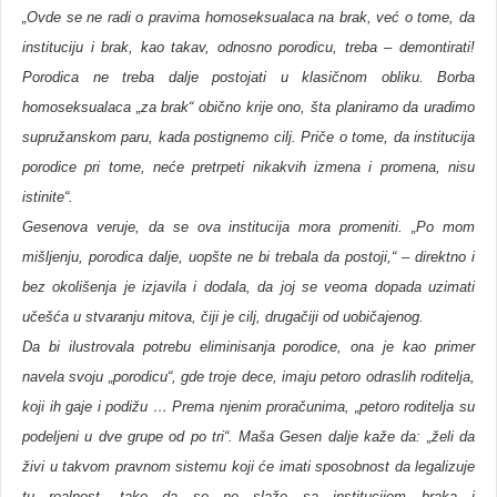
„Ovde se ne radi o pravima homoseksualaca na brak, već o tome, da
instituciju i brak, kao takav, odnosno porodicu, treba – demontirati!
Porodica ne treba dalje postojati u klasičnom obliku. Borba
homoseksualaca „za brak“ obično krije ono, šta planiramo da uradimo
supružanskom paru, kada postignemo cilj. Priče o tome, da institucija
porodice pri tome, neće pretrpeti nikakvih izmena i promena, nisu
istinite“.
Gesenova veruje, da se ova institucija mora promeniti. „Po mom
mišljenju, porodica dalje, uopšte ne bi trebala da postoji,“ – direktno i
bez okolišenja je izjavila i dodala, da joj se veoma dopada uzimati
učešća u stvaranju mitova, čiji je cilj, drugačiji od uobičajenog.
Da bi ilustrovala potrebu eliminisanja porodice, ona je kao primer
navela svoju „porodicu“, gde troje dece, imaju petoro odraslih roditelja,
koji ih gaje i podižu … Prema njenim proračunima, „petoro roditelja su
podeljeni u dve grupe od po tri“. Maša Gesen dalje kaže da: „želi da
živi u takvom pravnom sistemu koji će imati sposobnost da legalizuje
tu realnost, tako da se ne slaže sa institucijom braka i