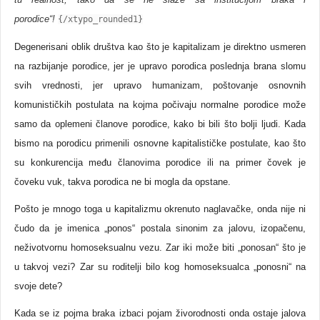
porodice“!
{/xtypo_rounded1}
Degenerisani oblik društva kao što je kapitalizam je direktno usmeren
na razbijanje porodice, jer je upravo porodica poslednja brana slomu
svih vrednosti, jer upravo humanizam, poštovanje osnovnih
komunističkih postulata na kojma počivaju normalne porodice može
samo da oplemeni članove porodice, kako bi bili što bolji ljudi. Kada
bismo na porodicu primenili osnovne kapitalističke postulate, kao što
su konkurencija među članovima porodice ili na primer čovek je
čoveku vuk, takva porodica ne bi mogla da opstane.
Pošto je mnogo toga u kapitalizmu okrenuto naglavačke, onda nije ni
čudo da je imenica „ponos“ postala sinonim za jalovu, izopačenu,
neživotvornu homoseksualnu vezu. Zar iki može biti „ponosan“ što je
u takvoj vezi? Zar su roditelji bilo kog homoseksualca „ponosni“ na
svoje dete?
Kada se iz pojma braka izbaci pojam živorodnosti onda ostaje jalova