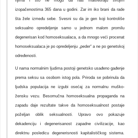
njima i što ne mogu da nas maltretiraju svojim
izopačenostima 365 dana u godini. Zar im iko brani da rade
šta žele između sebe. Svesni su da je gen koji kontroliše
seksualno opredeljenje samo u jednom malom promilu
degenerisan kod homoseksualaca, a da mnogo veći procenat
homoseksualaca je po opredeljenju „peder“ a ne po genetskoj
određenosti.
U nama normalnim ljudima postoji genetsko usađeno gađenje
prema seksu sa osobom istog pola. Priroda se pobrinula da
ljudska populacija ne izgubi osećaj za normalnu muško-
žensku vezu. Besomučna homoseksualna propaganda na
zapadu daje rezultate takve da homoseksualnost postaje
poželjan oblik seksualnosti. Upravo ovo pokazuje
dekadenciju i degenerisanost zapadne civilizacije, kao
direktnu posledicu degenerisnosti kapitalističkog sistema.