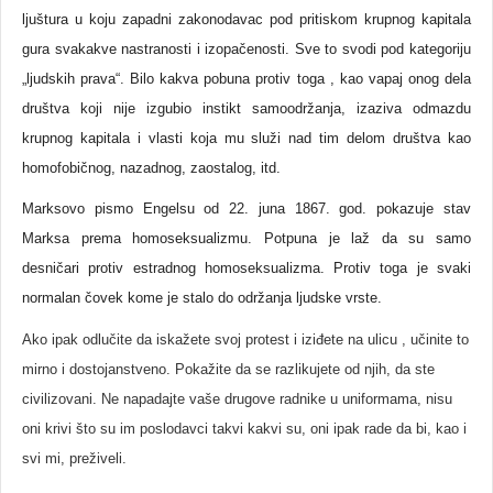
ljuštura u koju zapadni zakonodavac pod pritiskom krupnog kapitala
gura svakakve nastranosti i izopačenosti. Sve to svodi pod kategoriju
„ljudskih prava“. Bilo kakva pobuna protiv toga , kao vapaj onog dela
društva koji nije izgubio instikt samoodržanja, izaziva odmazdu
krupnog kapitala i vlasti koja mu služi nad tim delom društva kao
homofobičnog, nazadnog, zaostalog, itd.
Marksovo pismo Engelsu od 22. juna 1867. god. pokazuje stav
Marksa prema homoseksualizmu. Potpuna je laž da su samo
desničari protiv estradnog homoseksualizma. Protiv toga je svaki
normalan čovek kome je stalo do održanja ljudske vrste.
Ako ipak odlučite da iskažete svoj protest i iziđete na ulicu , učinite to
mirno i dostojanstveno. Pokažite da se razlikujete od njih, da ste
civilizovani. Ne napadajte vaše drugove radnike u uniformama, nisu
oni krivi što su im poslodavci takvi kakvi su, oni ipak rade da bi, kao i
svi mi, preživeli.