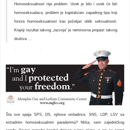
Homoseksualnost nije problem. Uvek je bilo i uvek će biti
homoseksualaca, problem je kapitalizam zapadnog tipa koji
forsira homoseksualnost kao poželjan oblik seksualnosti.
Krajnji rezultat takvog „razvoja“ je neminovna propast takvog
društva ...
Šta sve spaja SPS, DS, njihove omladince, SNS, LDP, LSV sa
estradnim homoseksualnim paraderima? Ništa, sem zajedničkog