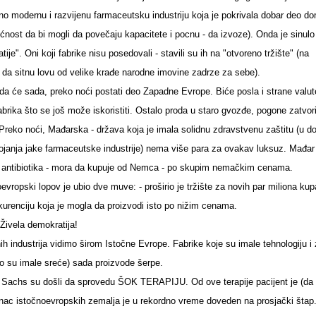
no modernu i razvijenu farmaceutsku industriju koja je pokrivala dobar deo d
ućnost da bi mogli da povečaju kapacitete i pocnu - da izvoze). Onda je sinulo
e". Oni koji fabrike nisu posedovali - stavili su ih na "otvoreno tržište" (na
 da sitnu lovu od velike krađe narodne imovine zadrze za sebe).
da će sada, preko noći postati deo Zapadne Evrope. Biće posla i strane valut
rika što se još može iskoristiti. Ostalo proda u staro gvozđe, pogone zatvori
. Preko noći, Mađarska - država koja je imala solidnu zdravstvenu zaštitu (u do
tojanja jake farmaceutske industrije) nema više para za ovakav luksuz. Mađa
do antibiotika - mora da kupuje od Nemca - po skupim nemačkim cenama.
opski lopov je ubio dve muve: - proširio je tržište za novih par miliona kup
nkurenciju koja je mogla da proizvodi isto po nižim cenama.
. Živela demokratija!
ih industrija vidimo širom Istočne Evrope. Fabrike koje su imale tehnologiju i
o su imale sreće) sada proizvode šerpe.
ey Sachs su došli da sprovedu ŠOK TERAPIJU. Od ove terapije pacijent je (da l
anac istočnoevropskih zemalja je u rekordno vreme doveden na prosjački štap