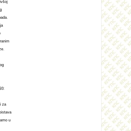
ivšoj
og
pada.
ja
e
tranim
ze.
nog
93:
i za
bistava
 samo u