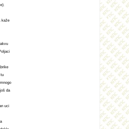
e).
a kaže
takvu
oljaci
abrike
 tu
a mnogo
 još da
an uci
ta