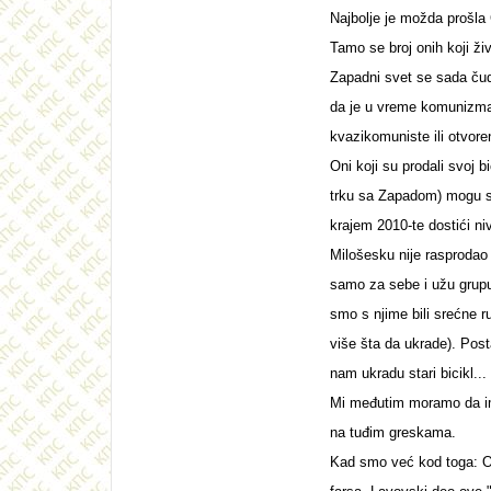
Najbolje je možda prošla
Tamo se broj onih koji ži
Zapadni svet se sada čud
da je u vreme komunizma 
kvazikomuniste ili otvor
Oni koji su prodali svoj b
trku sa Zapadom) mogu s
krajem 2010-te dostići ni
Milošesku nije rasprodao 
samo za sebe i užu grupu
smo s njime bili srećne 
više šta da ukrade). Post
nam ukradu stari bicikl...
Mi međutim moramo da im
na tuđim greskama.
Kad smo već kod toga: Ob