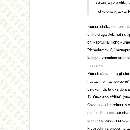
sakupljanje profita
- otvorena pljačka. 
Komunistička nomenklatura
u liku druga Jelcina) i da
oni kapitulirali lično - 
"demokratsku", "ravnopra
kolega - zapadnoevropski 
tabanima.
Primetivši da smo gladn
nastavimo "ravnopravnu" 
uslovom da ta dva dolara 
1) "Otvoreno tržište" (otv
Ovde navodim primer MAĐA
primer. Potpuno iste stva
istocnoevropskim drzavama
krvožednih slonova - pra