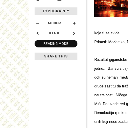
TYPOGRAPHY
MEDIUM
koje ti se svide.
DEFAULT
Primeri: Mađarska, P
READING MODE
SHARE THIS
Rezultat giganstske
jednu... Bar su sitn
dok su nemani među
druge zaštitu da traž
neutralnosti. Ničega
Mir). Da uvede red (
Demokratija (preko d
onih koji nose zast