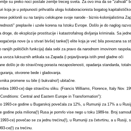
mlje su preko noci postale zemlje treceg sveta. Za ovo ima da se "zahvali" b
i koja je u potpunosti prihvatila ulogu kolaboracionista bogatog kapitalističk
erese poklonili su na tanjiru celokupne svoje narode - biznis-kolonijalistima Za
dnosti" preplavile i uzele korena na Istoku Evrope. Došlo je do naglog razvo
 droge, do eksplozije prostitucije i katastrofalnog divljanja kriminala. Sa jedn
bogaćenja nove (a u stvari bivše) tanke(!) elite koja je već bila povezana sa s
ko ranijih političkih funkcija) dala sebi za pravo da narodnom imovinom raspola
a uvoza luksuznih artikala sa Zapada (i pojavljivanja istih pred gladne oči
ane došlo je do stravičnog porasta nezaposlenosti, opadanja standarda, total
guranja, otvorene bede i gladovanja.
nika promene su bile (i bukvalno!) ubitačne.
ra 1993-ce) daje stravičnu sliku. (Francis Williams, Florence, Italy Nov. 19
 Conditions: Central and Eastern Europe in Transformation"):
o 1993-ce godine u Bugarskoj povečala za 12%, u Rumuniji za 17% a u Rusij
e godine pola miliona(!) Rusa je pomrlo vise nego u toku 1989-te. Broj samou
 1993-ce) povečao se za jednu trećinu(!), u Rumuniji za četvrtinu, a u Rusiji,
93-ce(!) za trećinu.