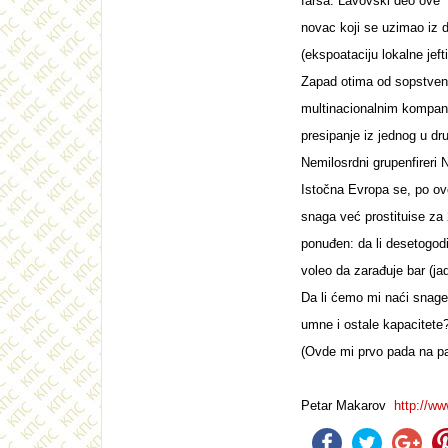
farsa. Lavovski deo ove "
novac koji se uzimao iz
(ekspoataciju lokalne jef
Zapad otima od sopstveno
multinacionalnim kompani
presipanje iz jednog u dr
Nemilosrdni grupenfireri
Istočna Evropa se, po ov
snaga već prostituise za 
ponuđen: da li desetogodi
voleo da zarađuje bar (ja
Da li ćemo mi naći snage,
umne i ostale kapacitet
(Ovde mi prvo pada na pam
Petar Makarov
http://w