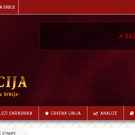
A SRBIJE
☭
NAŠA REVOLUC
LOZI SARADNIKA
CRVENA LINIJA
ANALIZE
E ŠTAMPE