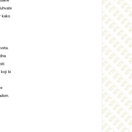
(dakle
duhvate
r kako
sveta.
adna
iti
koji bi
je
radom.