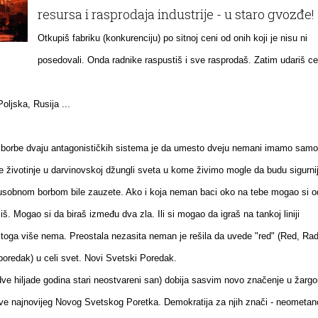
resursa i rasprodaja industrije - u staro gvozđe!
Otkupiš fabriku (konkurenciju) po sitnoj ceni od onih koji je nisu ni
posedovali. Onda radnike raspustiš i sve rasprodaš. Zatim udariš c
oljska, Rusija ...
 borbe dvaju antagonističkih sistema je da umesto dveju nemani imamo samo
ije životinje u darvinovskoj džungli sveta u kome živimo mogle da budu sigurni
sobnom borbom bile zauzete. Ako i koja neman baci oko na tebe mogao si o
iš. Mogao si da biraš između dva zla. Ili si mogao da igraš na tankoj liniji
 toga više nema. Preostala nezasita neman je rešila da uvede "red" (Red, Rad
poredak) u celi svet. Novi Svetski Poredak.
ve hiljade godina stari neostvareni san) dobija sasvim novo značenje u žarg
ave najnovijeg Novog Svetskog Poretka. Demokratija za njih znači - neometan