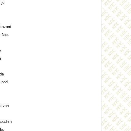
 je
ikazani
. Nisu
v
m
 da
u pod
tivan
apadnih
lo.