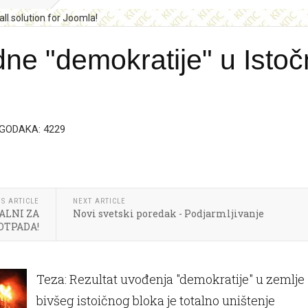
ne "demokratije" u Isto
GODAKA: 4229
S ARTICLE
NEXT ARTICLE
ALNI ZA
Novi svetski poredak - Podjarmljivanje
OTPADA!
Teza: Rezultat uvođenja "demokratije" u zemlje
bivšeg istoičnog bloka je totalno uništenje