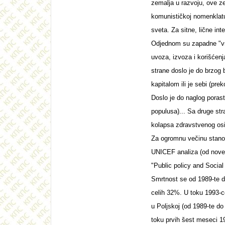
zemalja u razvoju, ove ze
komunističkoj nomenklatur
sveta. Za sitne, lične int
Odjednom su zapadne "vre
uvoza, izvoza i korišćenja
strane doslo je do brzog 
kapitalom ili je sebi (pre
Doslo je do naglog porast
populusa)... Sa druge str
kolapsa zdravstvenog osi
Za ogromnu večinu stanov
UNICEF analiza (od novemb
"Public policy and Social
Smrtnost se od 1989-te d
celih 32%. U toku 1993-c
u Poljskoj (od 1989-te do
toku prvih šest meseci 19