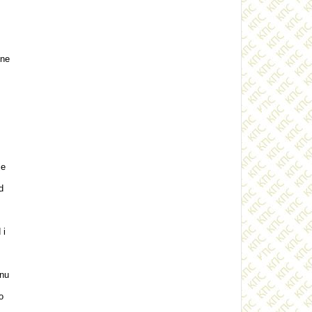
ene
je
d
 i
onu
o