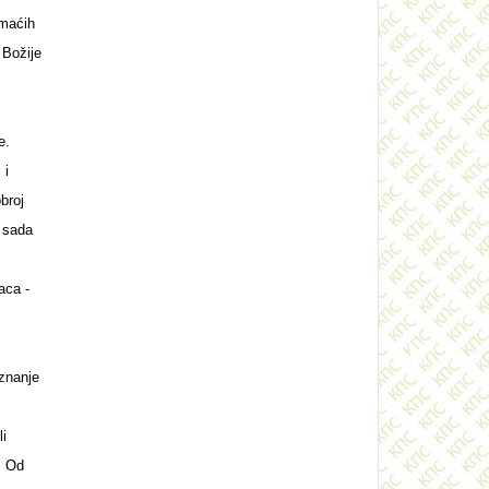
omaćih
 Božije
e.
 i
broj
r sada
aca -
 znanje
i
. Od