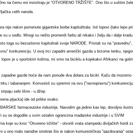
! Ono na čemu oni insistiraju je "OTVORENO TRŽIŠTE". Ono što u suštini žele
Pljačka celih naroda.
 nije nakon pomenute gigantske borbe kapitulitrala. Isti lopovi (tako lepo pr
lje su u sedlu. Mnogi su nešto promenili farbu ali nikako i želju da i dalje kradu
umesto toga su bezuslovno kapitulirali svoje NARODE. Pristali su na "pravednu",
vnu" konkurenciju. U ovoj trci zapadni američki gazda u brzome tenku, njego
lopov je u sportskim kolima, mi smo na biciklu a kojekakvi Afrikanci na goli
i, zapadne gazde hoće da nam ponude dva dolara za bicikl. Kažu da mozemo
trku i tabananjem. Komunisti su spremni na ovu ("ravnopravnu") konkurencij
strpaju sebi lišno - u džep.
orena pljacka) ide od prilike ovako:
RSKE farmaceutske industrije. Navodim ga jedino kao lep, dovoljno ilustra
ri su se dogodile u svim ostalim ograncima mađarske industrije i u SVIM
 koje su kroz "Otvoreno tržište" - otvorili vrata stampedu divljačkih hordi z
vo u ono malo narodne sirotinje što je nakon komunističkog "gazdovanja" osta