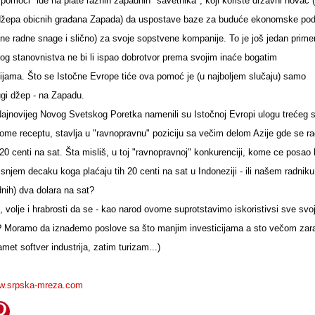
pomoci" ide na plate raznih zapadnih "savetnika", koji koriste državni novac 
 džepa obicnih građana Zapada) da uspostave baze za buduće ekonomske po
tine radne snage i slično) za svoje sopstvene kompanije. To je još jedan prime
g stanovnistva ne bi li ispao dobrotvor prema svojim inaće bogatim
jama. Što se Istočne Evrope tiće ova pomoć je (u najboljem slučaju) samo
ugi džep - na Zapadu.
 Najnovijeg Novog Svetskog Poretka namenili su Istočnoj Evropi ulogu trećeg 
ome receptu, stavlja u "ravnopravnu" poziciju sa večim delom Azije gde se r
20 centi na sat. Šta misliš, u toj "ravnopravnoj" konkurenciji, kome ce posao b
snjem decaku koga plaćaju tih 20 centi na sat u Indoneziji - ili našem radniku 
dnih) dva dolara na sat?
 volje i hrabrosti da se - kao narod ovome suprotstavimo iskoristivsi sve svo
e? Moramo da iznađemo poslove sa što manjim investicijama a sto večom za
et softver industrija, zatim turizam...)
ww.srpska-mreza.com