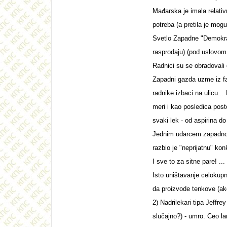
Mađarska je imala relativ
potreba (a pretila je mog
Svetlo Zapadne "Demokratij
rasprodaju) (pod uslovom
Radnici su se obradovali 
Zapadni gazda uzme iz fab
radnike izbaci na ulicu..
meri i kao posledica pos
svaki lek - od aspirina 
Jednim udarcem zapadnoevr
razbio je "neprijatnu" ko
I sve to za sitne pare! ..
Isto uništavanje celokupn
da proizvode tenkove (ak
2) Nadrilekari tipa Jeffr
slučajno?) - umro. Ceo l