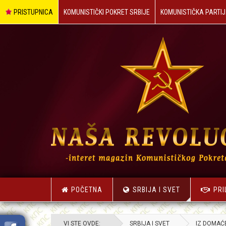
PRISTUPNICA
KOMUNISTIČKI POKRET SRBIJE
KOMUNISTIČKA PARTIJ
POČETNA
SRBIJA I SVET
PRI
VI STE OVDE:
SRBIJA I SVET
IZ DOMAĆ