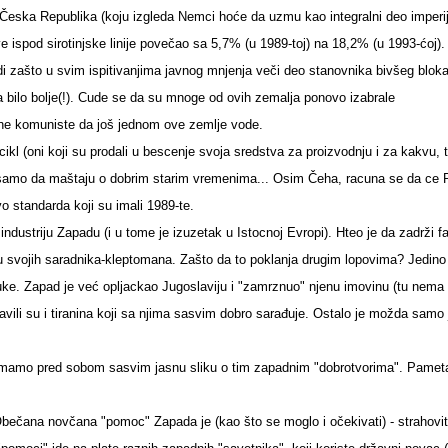
 Česka Republika (koju izgleda Nemci hoće da uzmu kao integralni deo imperij
ve ispod sirotinjske linije povečao sa 5,7% (u 1989-toj) na 18,2% (u 1993-ćoj).
i zašto u svim ispitivanjima javnog mnjenja veči deo stanovnika bivšeg blok
bilo bolje(!). Cude se da su mnoge od ovih zemalja ponovo izabrale
ene komuniste da još jednom ove zemlje vode.
icikl (oni koji su prodali u bescenje svoja sredstva za proizvodnju i za kakvu, 
amo da maštaju o dobrim starim vremenima... Osim Čeha, racuna se da ce P
vo standarda koji su imali 1989-te.
industriju Zapadu (i u tome je izuzetak u Istocnoj Evropi). Hteo je da zadrži f
 svojih saradnika-kleptomana. Zašto da to poklanja drugim lopovima? Jedino
ruke. Zapad je već opljackao Jugoslaviju i "zamrznuo" njenu imovinu (tu nem
avili su i tiranina koji sa njima sasvim dobro sarađuje. Ostalo je možda samo
amo pred sobom sasvim jasnu sliku o tim zapadnim "dobrotvorima". Pamet
ečana novčana "pomoc" Zapada je (kao što se moglo i očekivati) - strahovi