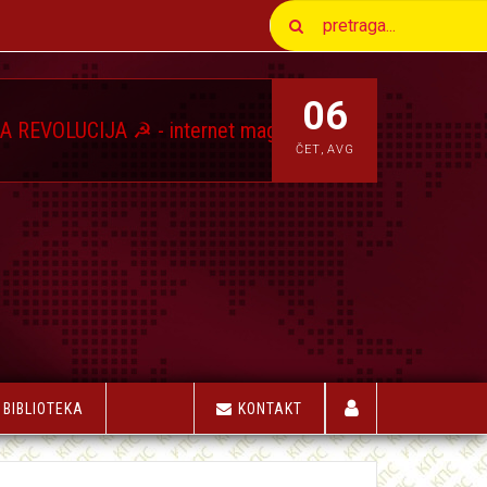
06
IJA ☭ - internet magazin Komunističkog Pokreta Srbij
ČET
,
AVG
BIBLIOTEKA
KONTAKT