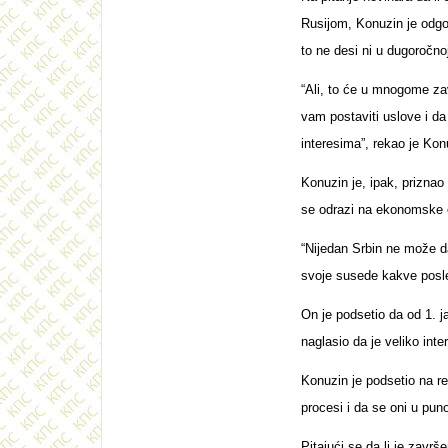
Rusijom, Konuzin je odgov
to ne desi ni u dugoročnoj
“Ali, to će u mnogome zav
vam postaviti uslove i da
interesima”, rekao je Kon
Konuzin je, ipak, prizna
se odrazi na ekonomske 
“Nijedan Srbin ne može d
svoje susede kakve posle
On je podsetio da od 1. j
naglasio da je veliko in
Konuzin je podsetio na re
procesi i da se oni u puno
Pitajući se da li je zav