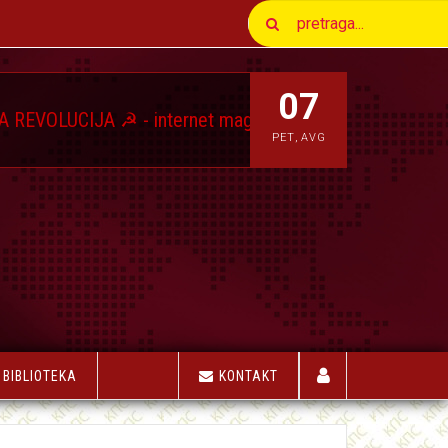
07
IJA ☭ - internet magazin Komunističkog Pokreta Srbije
PET
,
AVG
BIBLIOTEKA
KONTAKT