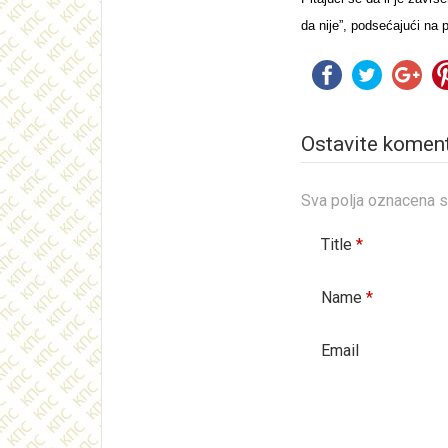
da nije”, podsećajući na 
Ostavite komen
Sva polja oznacena 
Title
*
Name
*
Email