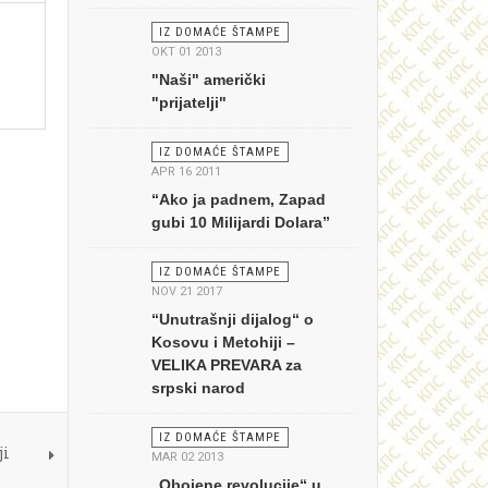
IZ DOMAĆE ŠTAMPE
OKT 01 2013
"Naši" američki
"prijatelji"
IZ DOMAĆE ŠTAMPE
APR 16 2011
“Ako ja padnem, Zapad
gubi 10 Milijardi Dolara”
IZ DOMAĆE ŠTAMPE
NOV 21 2017
“Unutrašnji dijalog“ o
Kosovu i Metohiji –
VELIKA PREVARA za
srpski narod
IZ DOMAĆE ŠTAMPE
ji
MAR 02 2013
„Obojene revolucije“ u