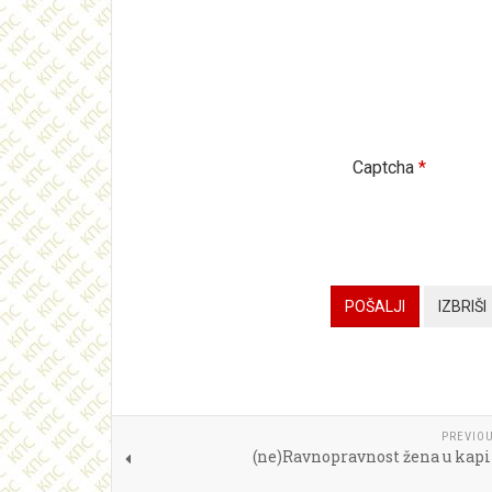
Captcha
*
POŠALJI
IZBRIŠI
PREVIOU
(ne)Ravnopravnost žena u kap