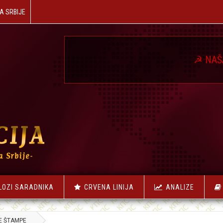
A SRBIJE
☭
NAŠA REVOLUC
LOZI SARADNIKA
CRVENA LINIJA
ANALIZE
E ŠTAMPE