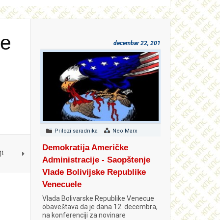
je
decembar 22, 2018
Prilozi saradnika
Neo Marx
Demokratija Američke
ji
Administracije - Saopštenje
Vlade Bolivijske Republike
Venecuele
Vlada Bolivarske Republike Venecue
obaveštava da je dana 12. decembra,
na konferenciji za novinare