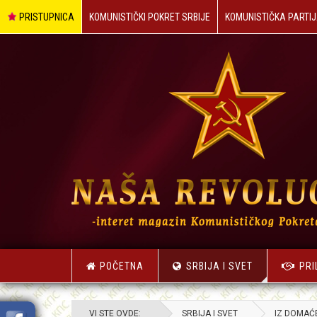
PRISTUPNICA
KOMUNISTIČKI POKRET SRBIJE
KOMUNISTIČKA PARTIJ
POČETNA
SRBIJA I SVET
PRI
VI STE OVDE:
SRBIJA I SVET
IZ DOMAĆ