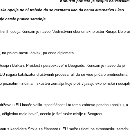
Konuzin poručio je svojim balkanskim
ska opcija ne bi trebalo da se razmatra kao da nema alternativu i kao
uje ostale pravce saradnje.
tivnih opcija Konuzin je naveo “Jedinstveni ekonomski prostor Rusije, Belorus
 na prvom mestu čovek, pa onda diplomata…
usija i Balkan: Prošlost i perspektive” u Beogradu, Konuzin je naveo da je
 EU najjači katalizator društvenih procesa, ali da se više priča o prednostima
 o poznatim rizicima i iskustvu zemalja koje proživljavaju ekonomske i socijal
država u EU imaće veliku specifičnost i ta tema zahteva posebnu analizu, a
 očigledno malo bave“, ocenio je šef ruske misije u Beogradu.
i status kandidata Srbije za članstvo u EU može uticati na ekonomsku saradnj