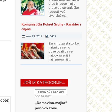
pred čitaocem nije
proizvod stvaralačke
radosti, već
stvaralačke…
Komunistički Pokret Srbije - Karakter i
ciljevi
nov 29, 2017
6435
Zar smo zaista toliko
naivni da ćemo
poverovati da će
najpokvareniji i
najnemoralniji…
JOŠ IZ KATEGORIJE...
IZ DOMAĆE ŠTAMPE
DEC 14 2012
BCODE]
,,Domovina-majka“
ponovo zove