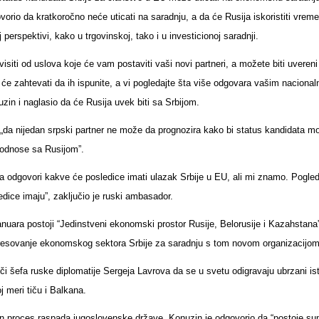
orio da kratkoročno neće uticati na saradnju, a da će Rusija iskoristiti vrem
 perspektivi, kako u trgovinskoj, tako i u investicionoj saradnji.
isiti od uslova koje će vam postaviti vaši novi partneri, a možete biti uvereni
 će zahtevati da ih ispunite, a vi pogledajte šta više odgovara vašim nacional
uzin i naglasio da će Rusija uvek biti sa Srbijom.
o „da nijedan srpski partner ne može da prognozira kako bi status kandidata m
odnose sa Rusijom”.
a odgovori kakve će posledice imati ulazak Srbije u EU, ali mi znamo. Pogled
dice imaju”, zaključio je ruski ambasador.
anuara postoji “Jedinstveni ekonomski prostor Rusije, Belorusije i Kazahstana”
teresovanje ekonomskog sektora Srbije za saradnju s tom novom organizacijom
či šefa ruske diplomatije Sergeja Lavrova da se u svetu odigravaju ubrzani ist
j meri tiču i Balkana.
ršen proces raspada jugoslovenske države, Konuzin je odgovorio da “postoje s