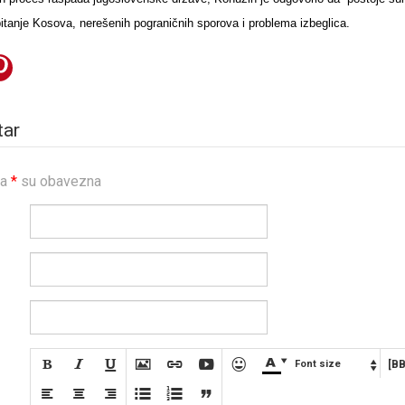
pitanje Kosova, nerešenih pograničnih sporova i problema izbeglica.
tar
sa
*
su obavezna









Font size
[B






