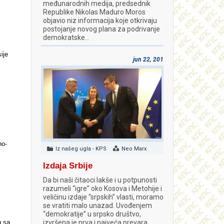
međunarodnih medija, predsednik
Republike Nikolas Maduro Moros
objavio niz informacija koje otkrivaju
postojanje novog plana za podrivanje
demokratske…
ije
jun 22, 2018
no-
Iz našeg ugla - KPS
Neo Marx
Izdaja Srbije
Da bi naši čitaoci lakše i u potpunosti
razumeli “igre” oko Kosova i Metohije i
veličinu izdaje “srpskih” vlasti, moramo
se vratiti malo unazad. Uvođenjem
“demokratije” u srpsko društvo,
u sa
izvršena je prva i najveća prevara.