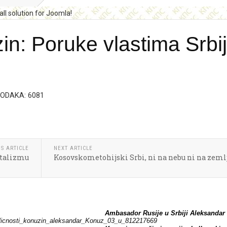
n: Poruke vlastima Srbi
ODAKA: 6081
S ARTICLE
NEXT ARTICLE
italizmu
Kosovskometohijski Srbi, ni na nebu ni na zeml
Ambasador Rusije u Srbiji Aleksandar