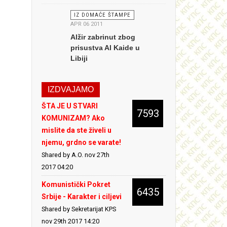
IZ DOMAĆE ŠTAMPE
APR 06 2011
Alžir zabrinut zbog
prisustva Al Kaide u
Libiji
IZDVAJAMO
ŠTA JE U STVARI
7593
KOMUNIZAM? Ako
mislite da ste živeli u
njemu, grdno se varate!
Shared by A.O.
nov 27th
2017 04:20
Komunistički Pokret
6435
Srbije - Karakter i ciljevi
Shared by Sekretarijat KPS
nov 29th 2017 14:20