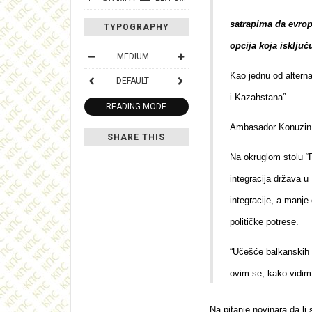
satrapima da evrop
TYPOGRAPHY
opcija koja isključ
MEDIUM
Kao jednu od alterna
DEFAULT
i Kazahstana”.
READING MODE
Ambasador Konuzin,
SHARE THIS
Na okruglom stolu “R
integracija država u
integracije, a manje
političke potrese.
“Učešće balkanskih 
ovim se, kako vidim,
Na pitanje novinara da l