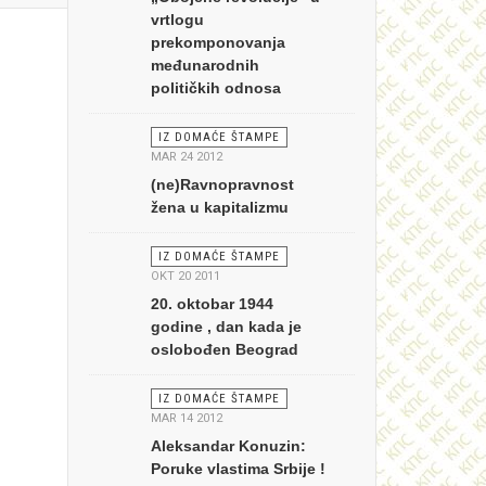
vrtlogu
prekomponovanja
međunarodnih
političkih odnosa
IZ DOMAĆE ŠTAMPE
MAR 24 2012
(ne)Ravnopravnost
žena u kapitalizmu
IZ DOMAĆE ŠTAMPE
OKT 20 2011
20. oktobar 1944
godine , dan kada je
oslobođen Beograd
IZ DOMAĆE ŠTAMPE
MAR 14 2012
Aleksandar Konuzin:
Poruke vlastima Srbije !