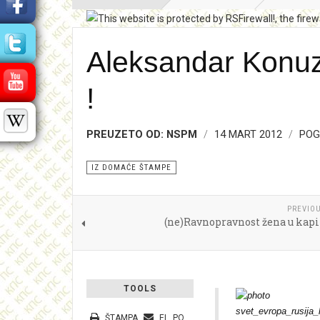
Aleksandar Konuzi
!
PREUZETO OD: NSPM
14 MART 2012
POG
IZ DOMAĆE ŠTAMPE
PREVIOU
(ne)Ravnopravnost žena u kap
TOOLS
ŠTAMPA
EL. POŠTA