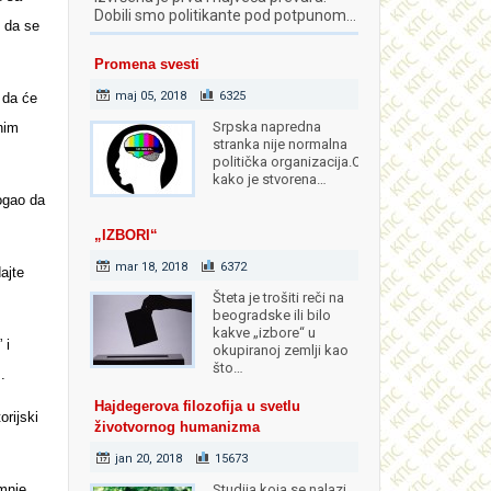
Dobili smo politikante pod potpunom…
e da se
Promena svesti
maj 05, 2018
6325
 da će
Srpska napredna
nim
stranka nije normalna
politička organizacija.Od
kako je stvorena…
ogao da
„IZBORI“
mar 18, 2018
6372
ajte
Šteta je trošiti reči na
beogradske ili bilo
kakve „izbore“ u
 i
okupiranoj zemlji kao
što…
.
Hajdegerova filozofija u svetlu
orijski
životvornog humanizma
jan 20, 2018
15673
umnje
Studija koja se nalazi