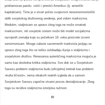
proklamovao parolu: »stići i prestići Ameriku« (tj. američki
kapitalizam). Time je u stvari počeo svojevrsni neosensimonistički
oblik sovjetskog društvenog uređenja, pod vidom marksizma.
Međutim, staljinizam se upravo zbog toga ne može smatrati
marksizmom, niti sovjetski sistem može biti model socijalizma
razvijenih zemalja koje su početkom 19. veka proizvele izvorni
sensimonizam. Mnoge zabune savremenih marksista javljaju se
upravo zbog toga što se teško oslobađaju iluzija o staljinizmu i
sovjetskom društvu. Renesansa autentičnog marksizma moguća je
samo kao dosledna kritika staljinizma. Sve dok se u Sovjetskom
Savezu problemi staljinizma budu (oficijelno) tretirali kao problemi
»kulta ličnosti«, nema nikakvih realnih izgleda da u samom
Sovjetskom Savezu započne stvarni proces destaljinizacije. Zbog
toga su recidive staljinizma istorijska nužnost.
IV