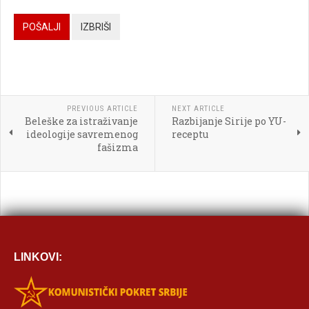

POŠALJI
IZBRIŠI




PREVIOUS ARTICLE
NEXT ARTICLE
Beleške za istraživanje
Razbijanje Sirije po YU-

ideologije savremenog
receptu
fašizma
[BBCODE]
LINKOVI: