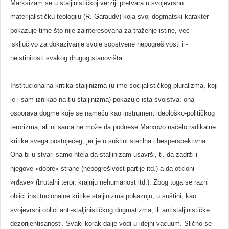
Marksizam se u staljinističkoj verziji pretvara u svojevrsnu
materijalističku teologiju (R. Garaudv) koja svoj dogmatski karakter
pokazuje time što nije zainteresovana za traženje istine, već
isključivo za dokazivanje svoje sopstvene nepogrešivosti i -
neistinitosti svakog drugog stanovišta.
Institucionalna kritika staljinizma (u ime socijalističkog pluralizma, koji
je i sam iznikao na tlu staljinizma) pokazuje ista svojstva: ona
osporava dogme koje se nameću kao instrument ideološko-političkog
terorizma, ali ni sama ne može da podnese Marxovo načelo radikalne
kritike svega postojećeg, jer je u suštini sterilna i besperspektivna.
Ona bi u stvari samo htela da staljinizam usavrši, tj. da zadrži i
njegove »dobre« strane (nepogrešivost partije itd.) a da otkloni
»rđave« (brutalni teror, krajnju nehumanost itd.). Zbog toga se razni
oblici institucionalne kritike staljinizma pokazuju, u suštini, kao
svojevrsni oblici anti-staljinističkog dogmatizma, ili antistaljinističke
dezorijentisanosti. Svaki korak dalje vodi u idejni vacuum. Slično se