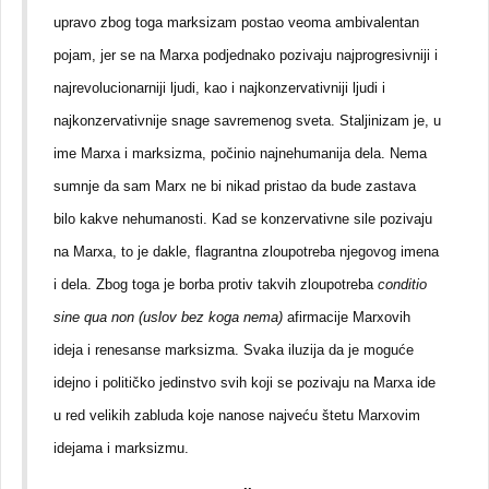
upravo zbog toga marksizam postao veoma ambivalentan
pojam, jer se na Marxa podjednako pozivaju najprogresivniji i
najrevolucionarniji ljudi, kao i najkonzervativniji ljudi i
najkonzervativnije snage savremenog sveta. Staljinizam je, u
ime Marxa i marksizma, počinio najnehumanija dela. Nema
sumnje da sam Marx ne bi nikad pristao da bude zastava
bilo kakve nehumanosti. Kad se konzervativne sile pozivaju
na Marxa, to je dakle, flagrantna zloupotreba njegovog imena
i dela. Zbog toga je borba protiv takvih zloupotreba
conditio
sine qua non (uslov bez koga nema)
afirmacije Marxovih
ideja i renesanse marksizma. Svaka iluzija da je moguće
idejno i političko jedinstvo svih koji se pozivaju na Marxa ide
u red velikih zabluda koje nanose najveću štetu Marxovim
idejama i marksizmu.