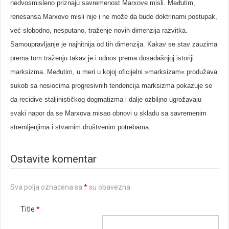
nedvosmisleno priznaju savremenost Marxove misli. Međutim,
renesansa Marxove misli nije i ne može da bude doktrinarni postupak,
već slobodno, nesputano, traženje novih dimenzija razvitka.
Samoupravljanje je najhitnija od tih dimenzija. Kakav se stav zauzima
prema tom traženju takav je i odnos prema dosadašnjoj istoriji
marksizma. Međutim, u meri u kojoj oficijelni »marksizam« produžava
sukob sa nosiocima progresivnih tendencija marksizma pokazuje se
da recidive staljinističkog dogmatizma i dalje ozbiljno ugrožavaju
svaki napor da se Marxova misao obnovi u skladu sa savremenim
stremljenjima i stvarnim društvenim potrebama.
Ostavite komentar
Sva polja oznacena sa
*
su obavezna
Title
*