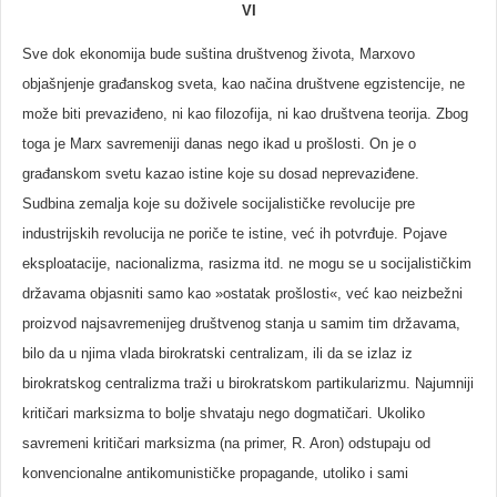
VI
Sve dok ekonomija bude suština društvenog života, Marxovo
objašnjenje građanskog sveta, kao načina društvene egzistencije, ne
može biti prevaziđeno, ni kao filozofija, ni kao društvena teorija. Zbog
toga je Marx savremeniji danas nego ikad u prošlosti. On je o
građanskom svetu kazao istine koje su dosad neprevaziđene.
Sudbina zemalja koje su doživele socijalističke revolucije pre
industrijskih revolucija ne poriče te istine, već ih potvrđuje. Pojave
eksploatacije, nacionalizma, rasizma itd. ne mogu se u socijalističkim
državama objasniti samo kao »ostatak prošlosti«, već kao neizbežni
proizvod najsavremenijeg društvenog stanja u samim tim državama,
bilo da u njima vlada birokratski centralizam, ili da se izlaz iz
birokratskog centralizma traži u birokratskom partikularizmu. Najumniji
kritičari marksizma to bolje shvataju nego dogmatičari. Ukoliko
savremeni kritičari marksizma (na primer, R. Aron) odstupaju od
konvencionalne antikomunističke propagande, utoliko i sami