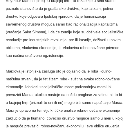
Seymour Martin Lipset). U krajnjoj liniji, ta teza krije u sebi staro i
poznato stanovište da je građansko društvo, kapitalizam, jedino
društvo koje odgovara ljudskoj »prirodi«, da je humanizacija
savremenog društva moguća samo kao racionalizacija kapitalizma
(vraćanje Saint Simonu), i da će zemlje koje su doživele socijalističke
revolucije pre industrijskih revolucija, pre ili kasnije, doživeti u novim
oblicima, vladavinu ekonomije, tj. vladavinu robno-novčane privrede
kao načina društvene egzistencije.
Marxova je istorijska zasluga što je objasnio da je roba »čulno-
natčulna stvar«, da je fetišizam robe - suština svake robno-novčane
ekonomije. Ideolozi »socijalističke robne proizvodnje« morali bi
prevazići Marxa, ukoliko nastoje da nuždu proglase za vrlinu, ali to bi
u krajnjoj liniji (priznali to oni ili ne) moglo biti samo napuštanje Marxa.
Marx je upravo na temelju kritičke analize robno-novčane ekonomije
zaključio da je humano, čovečno društvo moguće samo u meri u kojoj
je moguće prevazići robno-novčanu ekonomiju i sve oblike otuđenja