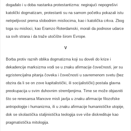
događalo i u doba nastanka protestantizma: negirajući nepogrešivi
katolički dogmatizam, protestanti su na samom početku pokazali istu
netrpeljivost prema slobodnim misliocima, kao i katolička crkva. Zbog
toga su mislioci, kao Eramzo Roterdamski, morali da podnose udarce
sa svih strana i da traže utočište širom Evrope.
V
Borba protiv raznih oblika dogmatizma koji su doveli do krize i
dekadencije marksizma vodi se u znaku afirmacije čovečnosti, jer su
egzistencijalna pitanja čoveka i čovečnosti u savremenom svetu (bez
obzira da li se on zove kapitalistički, ili socijalistički) postala glavna
preokupacija u svim duhovnim stremljenjima. Time se može objasniti
što se renesansa Marxove misli javlja u znaku afirmacije filozofske
antropologije i humanizma, ili u znaku afirmacije humanističke utopije,
dok se skolastička staljinistička teologija sve više diskredituje kao
pragmatistička mitologija.