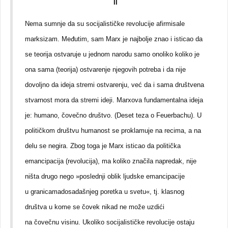
II
Nema sumnje da su socijalističke revolucije afirmisale
marksizam. Međutim, sam Marx je najbolje znao i isticao da
se teorija ostvaruje u jednom narodu samo onoliko koliko je
ona sama (teorija) ostvarenje njegovih potreba i da nije
dovoljno da ideja stremi ostvarenju, već da i sama društvena
stvarnost mora da stremi ideji. Marxova fundamentalna ideja
je: humano, čovečno društvo. (Deset teza o Feuerbachu). U
političkom društvu humanost se proklamuje na recima, a na
delu se negira. Zbog toga je Marx isticao da politička
emancipacija (revolucija), ma koliko značila napredak, nije
ništa drugo nego »poslednji oblik ljudske emancipacije
u granicamadosadašnjeg poretka u svetu«, tj. klasnog
društva u kome se čovek nikad ne može uzdići
na čovečnu visinu. Ukoliko socijalističke revolucije ostaju