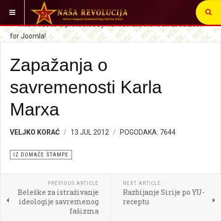
VI STE OVDE:
SRBIJA I SVET
IZ DOMAĆE ŠTAMPE
Zapažanja o
savremenosti Karla
Marxa
VELJKO KORAĆ
13 JUL 2012
POGODAKA: 7644
IZ DOMAĆE ŠTAMPE
PREVIOUS ARTICLE
NEXT ARTICLE
Beleške za istraživanje
Razbijanje Sirije po YU-
ideologije savremenog
receptu
fašizma