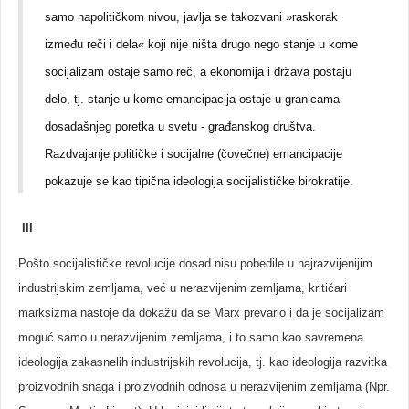
samo napolitičkom nivou, javlja se takozvani »raskorak
između reči i dela« koji nije ništa drugo nego stanje u kome
socijalizam ostaje samo reč, a ekonomija i država postaju
delo, tj. stanje u kome emancipacija ostaje u granicama
dosadašnjeg poretka u svetu - građanskog društva.
Razdvajanje političke i socijalne (čovečne) emancipacije
pokazuje se kao tipična ideologija socijalističke birokratije.
III
Pošto socijalističke revolucije dosad nisu pobedile u najrazvijenijim
industrijskim zemljama, već u nerazvijenim zemljama, kritičari
marksizma nastoje da dokažu da se Marx prevario i da je socijalizam
moguć samo u nerazvijenim zemljama, i to samo kao savremena
ideologija zakasnelih industrijskih revolucija, tj. kao ideologija razvitka
proizvodnih snaga i proizvodnih odnosa u nerazvijenim zemljama (Npr.