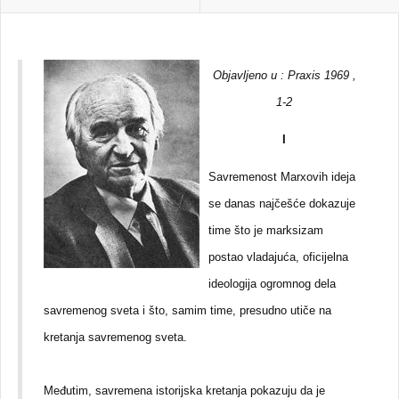
Objavljeno u : Praxis 1969 ,
1-2
I
Savremenost Marxovih ideja
se danas najčešće dokazuje
time što je marksizam
postao vladajuća, oficijelna
ideologija ogromnog dela
savremenog sveta i što, samim time, presudno utiče na
kretanja savremenog sveta.
Međutim, savremena istorijska kretanja pokazuju da je