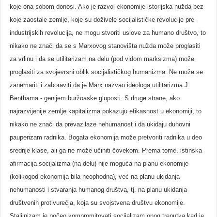
koje ona sobom donosi. Ako je razvoj ekonomije istorijska nužda bez
koje zaostale zemlje, koje su doživele socijalističke revolucije pre
industrijskih revolucija, ne mogu stvoriti uslove za humano društvo, to
nikako ne znači da se s Marxovog stanovišta nužda može proglasiti
za vrlinu i da se utilitarizam na delu (pod vidom marksizma) može
proglasiti za svojevrsni oblik socijalističkog humanizma. Ne može se
zanemariti i zaboraviti da je Marx nazvao ideologa utilitarizma J.
Benthama - genijem buržoaske gluposti. S druge strane, ako
najrazvijenije zemlje kapitalizma pokazuju efikasnost u ekonomiji, to
nikako ne znači da prevazilaze nehumanost i da ukidaju duhovni
pauperizam radnika. Bogata ekonomija može pretvoriti radnika u deo
srednje klase, ali ga ne može učiniti čovekom. Prema tome, istinska
afirmacija socijalizma (na delu) nije moguća na planu ekonomije
(kolikogod ekonomija bila neophodna), već na planu ukidanja
nehumanosti i stvaranja humanog društva, tj. na planu ukidanja
društvenih protivurečja, koja su svojstvena društvu ekonomije.
Staljinizam je počeo kompromitovati socijalizam onog trenutka kad je