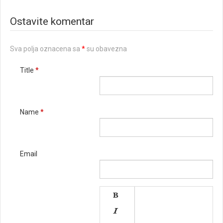
Ostavite komentar
Sva polja oznacena sa
*
su obavezna
Title
*
Name
*
Email

