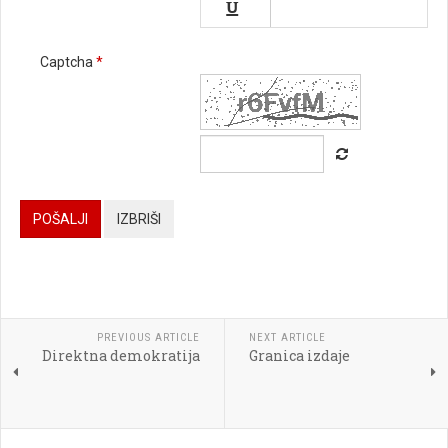


Captcha
*






POŠALJI
IZBRIŠI




PREVIOUS ARTICLE
NEXT ARTICLE
Direktna demokratija
Granica izdaje

[BBCODE]