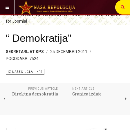
VI STE OVDE:
SRBIJA I SVET
IZ NAŠEG UGLA
“ Demokratija”
SEKRETARIJAT KPS
25 DECEMBAR 2011
POGODAKA: 7524
IZ NAŠEG UGLA - KPS
PREVIOUS ARTICLE
NEXT ARTICLE
Direktna demokratija
Granica izdaje