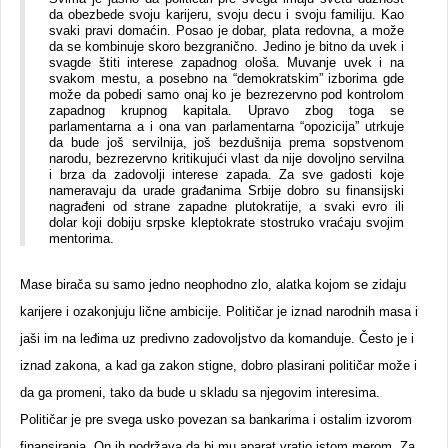
da obezbede svoju karijeru, svoju decu i svoju familiju. Kao
svaki pravi domaćin. Posao je dobar, plata redovna, a može
da se kombinuje skoro bezgranično. Jedino je bitno da uvek i
svagde štiti interese zapadnog ološa. Muvanje uvek i na
svakom mestu, a posebno na “demokratskim” izborima gde
može da pobedi samo onaj ko je bezrezervno pod kontrolom
zapadnog krupnog kapitala. Upravo zbog toga se
parlamentarna a i ona van parlamentarna “opozicija” utrkuje
da bude još servilnija, još bezdušnija prema sopstvenom
narodu, bezrezervno kritikujući vlast da nije dovoljno servilna
i brza da zadovolji interese zapada. Za sve gadosti koje
nameravaju da urade građanima Srbije dobro su finansijski
nagrađeni od strane zapadne plutokratije, a svaki evro ili
dolar koji dobiju srpske kleptokrate stostruko vraćaju svojim
mentorima.
Mase birača su samo jedno neophodno zlo, alatka kojom se zidaju
karijere i ozakonjuju lične ambicije. Političar je iznad narodnih masa i
jaši im na leđima uz predivno zadovoljstvo da komanduje. Često je i
iznad zakona, a kad ga zakon stigne, dobro plasirani političar može i
da ga promeni, tako da bude u skladu sa njegovim interesima.
Političar je pre svega usko povezan sa bankarima i ostalim izvorom
finansiranja. On ih podržava da bi mu aparat vratio istom merom. Za