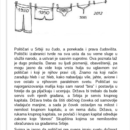
Političari u Srbiji su čudo, a ponekada i prava čudovišta.
Politički izabranici tvrde na sva usta da su verne sluge u
službi narodu, a ustvari je sasvim suprotno. Ova poznata laž
je dugo prolazila. Danas su ljudi pismeniji, obavešteniji, pa
mogu jasno da vide koja vrsta hulja su uglavnom svi
političari i koji je njihov pravi cilj. Znamo na koji način
zarađuju hleb i uz hleb, kako nabavljaju vile, jahte, avione i
sve ostalo u njihovom paralelnom svetu. Političari su
najorganizovanija mafija koju sam narod “bira” i postavlja u
fotelje da ga pljačkaju i ucenjuju. Država bi trebalo da bude
servis svih njenih građana, a Srbija je servis krupnog
kapitala. Država treba da štiti običnog čoveka od samovolje
vladajuće manjine, a sada je čovek ostavljen na milost i
nemilost krupnom kapitalu, a on nema dušu. Država, u
rukama krupnog kapitala, se povlači i krupan kapital određuje
zakone koje “donosi” Skupština kojima se nemilosrdno
obračunava sa građanima Srbije.
Svima je jasno da političari pre svega imaju svetu dužnost