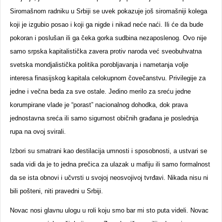
Siromašnom radniku u Srbiji se uvek pokazuje još siromašniji kolega
koji je izgubio posao i koji ga nigde i nikad neće naći. Ili će da bude
pokoran i poslušan ili ga čeka gorka sudbina nezaposlenog. Ovo nije
samo srpska kapitalistička zavera protiv naroda već sveobuhvatna
svetska mondjalistička politika porobljavanja i nametanja volje
interesa finasijskog kapitala celokupnom čovečanstvu. Privilegije za
jedne i večna beda za sve ostale. Jedino merilo za sreću jedne
korumpirane vlade je “porast” nacionalnog dohodka, dok prava
jednostavna sreća ili samo sigurnost običnih građana je poslednja
rupa na ovoj svirali.
Izbori su smatrani kao destilacija umnosti i sposobnosti, a ustvari se
sada vidi da je to jedna prečica za ulazak u mafiju ili samo formalnost
da se ista obnovi i učvrsti u svojoj neosvojivoj tvrđavi. Nikada nisu ni
bili pošteni, niti pravedni u Srbiji.
Novac nosi glavnu ulogu u roli koju smo bar mi sto puta videli. Novac