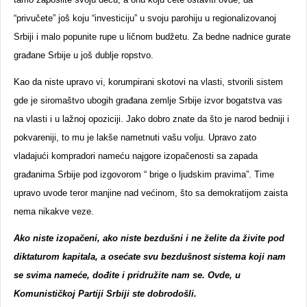
“privučete” još koju “investiciju” u svoju parohiju u regionalizovanoj
Srbiji i malo popunite rupe u ličnom budžetu. Za bedne nadnice gurate
građane Srbije u još dublje ropstvo.
Kao da niste upravo vi, korumpirani skotovi na vlasti, stvorili sistem
gde je siromaštvo ubogih građana zemlje Srbije izvor bogatstva vas
na vlasti i u lažnoj opoziciji. Jako dobro znate da što je narod bedniji i
pokvareniji, to mu je lakše nametnuti vašu volju. Upravo zato
vladajući kompradori nameću najgore izopačenosti sa zapada
građanima Srbije pod izgovorom “ brige o ljudskim pravima”. Time
upravo uvode teror manjine nad većinom, što sa demokratijom zaista
nema nikakve veze.
Ako niste izopačeni, ako niste bezdušni i ne želite da živite pod
diktaturom kapitala, a osećate svu bezdušnost sistema koji nam
se svima nameće, dođite i pridružite nam se. Ovde, u
Komunističkoj Partiji Srbiji ste dobrodošli.