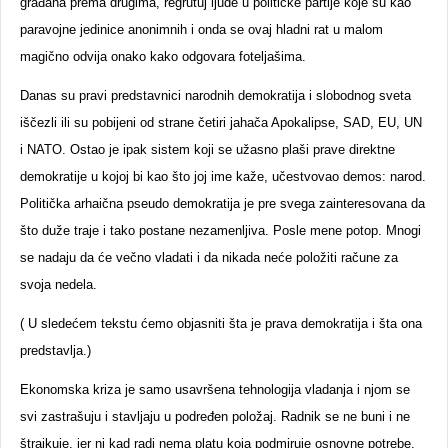
građana prema drugima, regrutuj ljude u političke partije koje su kao
paravojne jedinice anonimnih i onda se ovaj hladni rat u malom
magično odvija onako kako odgovara foteljašima.
Danas su pravi predstavnici narodnih demokratija i slobodnog sveta
iščezli ili su pobijeni od strane četiri jahača Apokalipse, SAD, EU, UN
i NATO. Ostao je ipak sistem koji se užasno plaši prave direktne
demokratije u kojoj bi kao što joj ime kaže, učestvovao demos: narod.
Politička arhaična pseudo demokratija je pre svega zainteresovana da
što duže traje i tako postane nezamenljiva. Posle mene potop. Mnogi
se nadaju da će večno vladati i da nikada neće položiti račune za
svoja nedela.
( U sledećem tekstu ćemo objasniti šta je prava demokratija i šta ona
predstavlja.)
Ekonomska kriza je samo usavršena tehnologija vladanja i njom se
svi zastrašuju i stavljaju u podređen položaj. Radnik se ne buni i ne
štrajkuje, jer ni kad radi nema platu koja podmiruje osnovne potrebe.