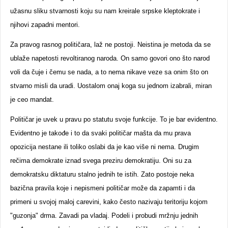
užasnu sliku stvarnosti koju su nam kreirale srpske kleptokrate i
njihovi zapadni mentori.
Za pravog rasnog političara, laž ne postoji. Neistina je metoda da se
ublaže napetosti revoltiranog naroda. On samo govori ono što narod
voli da čuje i čemu se nada, a to nema nikave veze sa onim što on
stvarno misli da uradi. Uostalom onaj koga su jednom izabrali, miran
je ceo mandat.
Političar je uvek u pravu po statutu svoje funkcije. To je bar evidentno.
Evidentno je takođe i to da svaki političar mašta da mu prava
opozicija nestane ili toliko oslabi da je kao više ni nema. Drugim
rečima demokrate iznad svega preziru demokratiju. Oni su za
demokratsku diktaturu stalno jednih te istih. Zato postoje neka
bazična pravila koje i nepismeni političar može da zapamti i da
primeni u svojoj maloj carevini, kako često nazivaju teritoriju kojom
"guzonja" drma. Zavadi pa vladaj. Podeli i probudi mržnju jednih