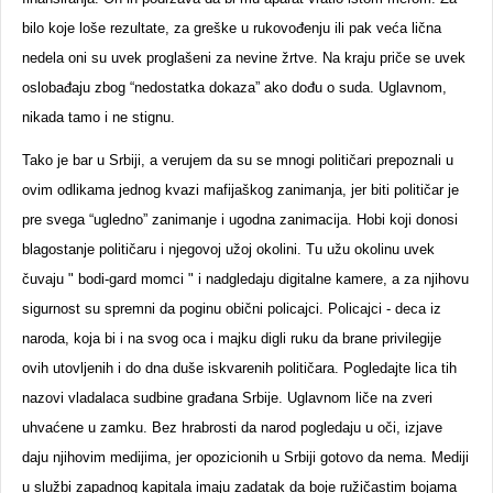
bilo koje loše rezultate, za greške u rukovođenju ili pak veća lična
nedela oni su uvek proglašeni za nevine žrtve. Na kraju priče se uvek
oslobađaju zbog “nedostatka dokaza” ako dođu o suda. Uglavnom,
nikada tamo i ne stignu.
Tako je bar u Srbiji, a verujem da su se mnogi političari prepoznali u
ovim odlikama jednog kvazi mafijaškog zanimanja, jer biti političar je
pre svega “ugledno” zanimanje i ugodna zanimacija. Hobi koji donosi
blagostanje političaru i njegovoj užoj okolini. Tu užu okolinu uvek
čuvaju " bodi-gard momci " i nadgledaju digitalne kamere, a za njihovu
sigurnost su spremni da poginu obični policajci. Policajci - deca iz
naroda, koja bi i na svog oca i majku digli ruku da brane privilegije
ovih utovljenih i do dna duše iskvarenih političara. Pogledajte lica tih
nazovi vladalaca sudbine građana Srbije. Uglavnom liče na zveri
uhvaćene u zamku. Bez hrabrosti da narod pogledaju u oči, izjave
daju njihovim medijima, jer opozicionih u Srbiji gotovo da nema. Mediji
u službi zapadnog kapitala imaju zadatak da boje ružičastim bojama