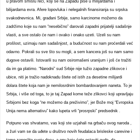
u pravom smislu reči, koji se na Zapadu piše u milijardama i
bilijardama evra. Afere lopovluka i nelegalnih finansiranja su srpska
svakodnevnica. Mi, građani Srbije, samo karcinome možemo da
zadržimo koje su nam “nesebično” darovali zapadni prijatelji sadašnje
vlasti, a sve ostalo će nam i ovako i onako uzeti. Uzeli su nam
prošlost, uzimaju nam sadašnjost, a budućnost su nam proćerdali već
odavno. Pokrali su sve što su mogli, a sem kancera još su nam samo
dugove ostavili. Istovarili su nam osiromašeni uranijum i još će tražiti
da im ga platimo. “Narodni” sud Srbije nije tužio zapadne zlikovce i
ubice, niti je tražio nadoknadu štete od istih za desetine milijardi
dolara štete koja nam je nemilosrdnim bombardovanjem naneta. To je
Srbija, i više od toga, to je taj Zapad kome teže zlikovci koji upravljaju
Srbijomi bez koga “ne možemo da preživimo”, jer Bože moj “Evropska
Unija nema alternativu” kako lupeta vrli “prosrpski” predsednik .
Potpuno vas shvatamo, vas koji ste uzjahali na grbaču ovog naroda ,
a žuri vam se da uđete u društvo novih feudalaca brisleske carevine i
tamo zaposlite svoju decu, a onu koju ćete ostaviti ovde, da