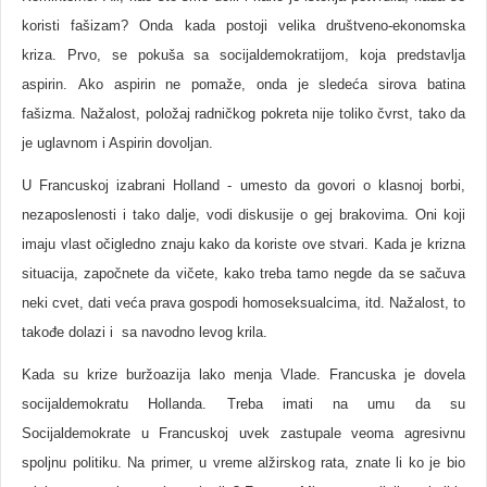
koristi fašizam? Onda kada postoji velika društveno-ekonomska
kriza. Prvo, se pokuša sa socijaldemokratijom, koja predstavlja
aspirin. Ako aspirin ne pomaže, onda je sledeća sirova batina
fašizma. Nažalost, položaj radničkog pokreta nije toliko čvrst, tako da
je uglavnom i Aspirin dovoljan.
U Francuskoj izabrani Holland - umesto da govori o klasnoj borbi,
nezaposlenosti i tako dalje, vodi diskusije o gej brakovima. Oni koji
imaju vlast očigledno znaju kako da koriste ove stvari. Kada je krizna
situacija, započnete da vičete, kako treba tamo negde da se sačuva
neki cvet, dati veća prava gospodi homoseksualcima, itd. Nažalost, to
takođe dolazi i sa navodno levog krila.
Kada su krize buržoazija lako menja Vlade. Francuska je dovela
socijaldemokratu Hollanda. Treba imati na umu da su
Socijaldemokrate u Francuskoj uvek zastupale veoma agresivnu
spoljnu politiku. Na primer, u vreme alžirskog rata, znate li ko je bio