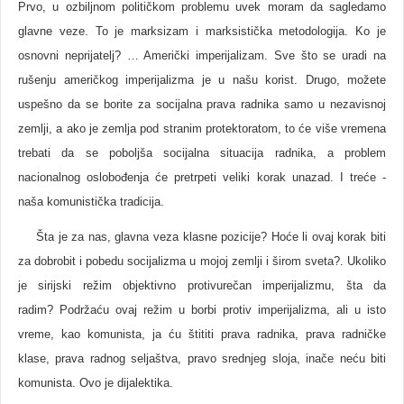
Prvo, u ozbiljnom političkom problemu uvek moram da sagledamo
glavne veze. To je marksizam i marksistička metodologija. Ko je
osnovni neprijatelj? … Američki imperijalizam. Sve što se uradi na
rušenju američkog imperijalizma je u našu korist. Drugo, možete
uspešno da se borite za socijalna prava radnika samo u nezavisnoj
zemlji, a ako je zemlja pod stranim protektoratom, to će više vremena
trebati da se poboljša socijalna situacija radnika, a problem
nacionalnog oslobođenja će pretrpeti veliki korak unazad. I treće -
naša komunistička tradicija.
Šta je za nas, glavna veza klasne pozicije? Hoće li ovaj korak biti
za dobrobit i pobedu socijalizma u mojoj zemlji i širom sveta?. Ukoliko
je sirijski režim objektivno protivurečan imperijalizmu, šta da
radim? Podržaću ovaj režim u borbi protiv imperijalizma, ali u isto
vreme, kao komunista, ja ću štititi prava radnika, prava radničke
klase, prava radnog seljaštva, pravo srednjeg sloja, inače neću biti
komunista. Ovo je dijalektika.