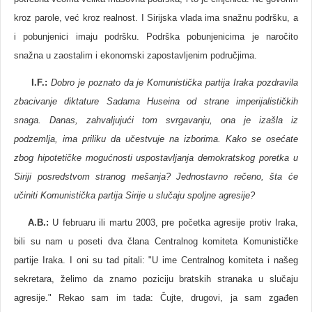
kroz parole, već kroz realnost. I Sirijska vlada ima snažnu podršku, a
i pobunjenici imaju podršku. Podrška pobunjenicima je naročito
snažna u zaostalim i ekonomski zapostavljenim područjima.
I.F.:
Dobro je poznato da je Komunistička partija Iraka pozdravila
zbacivanje diktature Sadama Huseina od strane imperijalističkih
snaga. Danas, zahvaljujući tom svrgavanju, ona je izašla iz
podzemlja, ima priliku da učestvuje na izborima. Kako se osećate
zbog hipotetičke mogućnosti uspostavljanja demokratskog poretka u
Siriji posredstvom stranog mešanja? Jednostavno rečeno, šta će
učiniti Komunistička partija Sirije u slučaju spoljne agresije?
A.B.
:
U februaru ili martu 2003, pre početka agresije protiv Iraka,
bili su nam u poseti dva člana Centralnog komiteta Komunističke
partije Iraka. I oni su tad pitali: "U ime Centralnog komiteta i našeg
sekretara, želimo da znamo poziciju bratskih stranaka u slučaju
agresije." Rekao sam im tada: Čujte, drugovi, ja sam zgađen