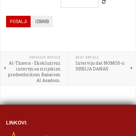



POŠALJI
IZBRIŠI




PREVIOUS ARTICLE
NEXT ARTICLE
Al-Thavra - Ekskluzivni
Interviju dat NOMOS-u:

intervju sa sirijskim
SRBIJA DANAS
predsednikom Bašarom
[BBCODE]
Al Asadom.
LINKOVI: