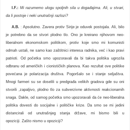
I.F.:
Mi razumemo ulogu spoljnih sila u događajima. Ali, u stvari,
da li postoje i neki unutrašnji razlozi?
A.B.
: Apsolutno. Zavera protiv Sirije je oduvek postojala. Ali, bilo
je potrebno da se stvori plodno tlo. Ono je kreirano njihovom neo-
liberalnom ekonomskom politikom, protiv koje smo mi komunisti
odmah ustali, ne samo kao zaštitnici interesa radnika, već i kao pravi
patrioti. Od početka smo upozoravali da bi takva politika ugrozila
odbranu od američkih i cionističkih planova. Kao rezultat ove politike
povećana je polarizacija društva. Pogoršalo se i stanje seljaštva.
Mnogi farmeri su se doselili u predgrađa velikih gradova gde su oni
stvorili ,zapaljivo, plodno tlo za subverzivne aktivnosti reakcionarnih
snaga. Dakle, od samog početka smo upozoravali da će neo-liberalna
politika dovesti do socijalne i političke krize. Da smo se mi jedini
distancirali od unutrašnjeg stanja države, mi bismo bili u
opoziciji. Zašto nismo u opoziciji?