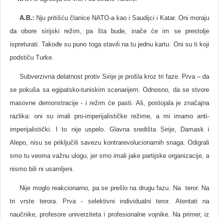
A.B.
:
Nju pritišću članice NATO-a kao i Saudijci i Katar. Oni moraju
da obore sirijski režim, pa šta bude, inače će im se prestolje
ispreturati. Takođe su puno toga stavili na tu jednu kartu. Oni su ti koji
podstiču Turke.
Subverzivna delatnost protiv Sirije je prošla kroz tri faze. Prva – da
se pokuša sa egipatsko-tuniskim scenarijem. Odnosno, da se stvore
masovne demonstracije - i režim će pasti. Ali, postojala je značajna
razlika: oni su imali pro-imperijalističke režime, a mi imamo anti-
imperijalistički. I to nije uspelo. Glavna središta Sirije, Damask i
Alepo, nisu se priključili savezu kontrarevolucionarnih snaga. Odigrali
smo tu veoma važnu ulogu, jer smo imali jake partijske organizacije, a
nismo bili ni usamljeni.
Nije moglo reakcionarno, pa se prešlo na drugu fazu. Na teror. Na
tri vrste terora. Prva - selektivni individualni teror. Atentati na
naučnike, profesore univerziteta i profesionalne vojnike. Na primer, iz