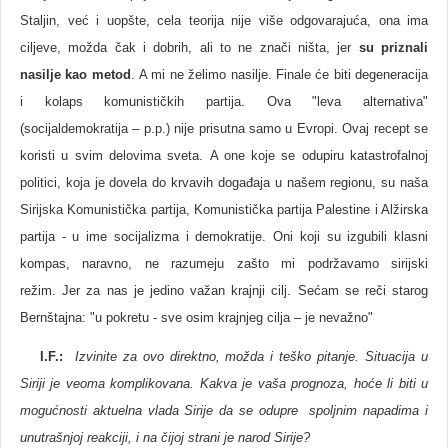
Staljin, već i uopšte, cela teorija nije više odgovarajuća, ona ima
ciljeve, možda čak i dobrih, ali to ne znači ništa, jer
su priznali
nasilje kao metod
. A mi ne želimo nasilje. Finale će biti degeneracija
i kolaps komunističkih partija. Ova "leva alternativa"
(socijaldemokratija – p.p.) nije prisutna samo u Evropi. Ovaj recept se
koristi u svim delovima sveta. A one koje se odupiru katastrofalnoj
politici, koja je dovela do krvavih događaja u našem regionu, su naša
Sirijska Komunistička partija, Komunistička partija Palestine i Alžirska
partija - u ime socijalizma i demokratije. Oni koji su izgubili klasni
kompas, naravno, ne razumeju zašto mi podržavamo sirijski
režim. Jer za nas je jedino važan krajnji cilj. Sećam se reči starog
Bernštajna: "u pokretu - sve osim krajnjeg cilja – je nevažno"
I.F.:
Izvinite za ovo direktno, možda i teško pitanje. Situacija u
Siriji je veoma komplikovana. Kakva je vaša prognoza, hoće li biti u
mogućnosti aktuelna vlada Sirije da se odupre spoljnim napadima i
unutrašnjoj reakciji, i na čijoj strani je narod Sirije?