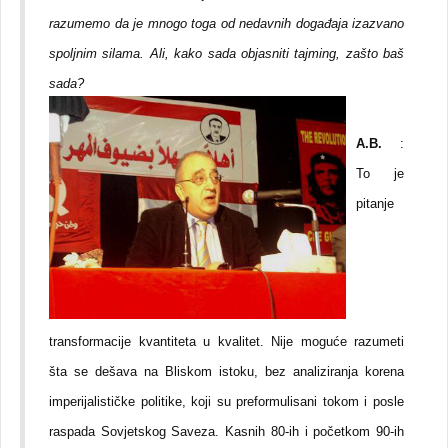
razumemo da je mnogo toga od nedavnih događaja izazvano
spoljnim silama. Ali, kako sada objasniti tajming, zašto baš
sada?
A.B.
:
To je
pitanje
transformacije kvantiteta u kvalitet. Nije moguće razumeti
šta se dešava na Bliskom istoku, bez analiziranja korena
imperijalističke politike, koji su preformulisani tokom i posle
raspada Sovjetskog Saveza. Kasnih 80-ih i početkom 90-ih