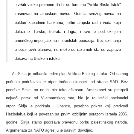
izvršiti velike promene da bi se formirao "Veliki Bliski Istok"
zasnovan na arapskom novcu. Gomila svežeg novca na
poklon zapadnim bankama, jeftin arapski rad i voda koja
dolazi iz Turske, Eufrata i Tigra, i sve to pod okriljem
američkog imperijalizma i izraelskih operacija. Bez uzimanja
u obzir ovih planova, ne može se razumeti šta se zapravo
dešava na Bliskom istoku.
Ali Sirija je odbacila jedini plan Velikog Bliskog istoka. Od samog
početka podržavala je otpor Iračana okupaciji od strane SAD. Bez
podrške Sirije, on ne bi bio tako efikasan. Amerikanci su pretrpeli
najveći poraz od Vijetnamskog rata, bio je to irački nacionalni
otpor. Sirija je podržala i Libance, posebno pokret koji predvodi
Hezbolah,a koji je povezan sa prvim ozbiljnim porazom Izraela 2006.
godine. Sirija stalno podržava pravednu borbu palestinskog naroda.
Argumenata za NATO agresiju je sasvim dovoljno.