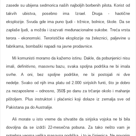
zasede su ubijena sedmorica naših najboljih borbenih pilota. Korist od
takvih ubistva, posebno ima Izrael. Druga - haotične
eksplozije. Svuda gde ima puno ljudi - tržnice, bolnice, škole. Da se
zaplaše ljudi, a možda i izazvati međunacionalne sukobe. Treća vrsta
terora - ekonomski. Terorističke eksplozije na železnici, paljevine u
fabrikama, bombaški napadi na javne prodavnice.
Mi komunisti moramo da kažemo istinu. Dakle, da pobunjenici nisu
imali, definitivno, masovnu bazu, svaka spoljna podrška ne bi imala
svrhe. A oni, bez spoljne podrške, ne bi postojali ni dve
nedelje. Svako od njih ima platu od 2.000 sirijskih funti, što je dobro
za nezaposlene – odnosno, 350$ po danu za trčanje okolo i mahanje
pištoljem. Plus instruktori i plaćenici koji dolaze iz zemalja sve od
Pakistana pa do Australije.
Ali morate u isto vreme da shvatite da sirijska vojska ne bi bila
dovoljna da se izdrži 22-mesečna pobuna. Za tako nešto vam je
potrebna veoma velika masovna podrška, i to je činjenica. Ne govorim