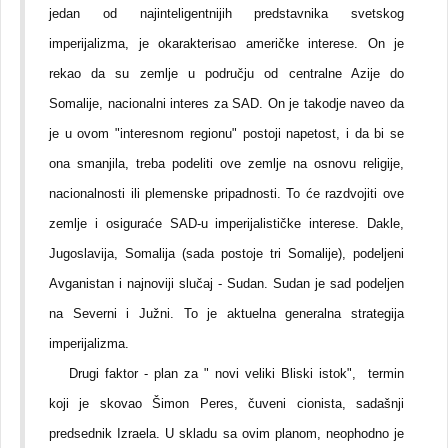
jedan od najinteligentnijih predstavnika svetskog
imperijalizma, je okarakterisao američke interese. On je
rekao da su zemlje u području od centralne Azije do
Somalije, nacionalni interes za SAD. On je takodje naveo da
je u ovom "interesnom regionu" postoji napetost, i da bi se
ona smanjila, treba podeliti ove zemlje na osnovu religije,
nacionalnosti ili plemenske pripadnosti. To će razdvojiti ove
zemlje i osiguraće SAD-u imperijalističke interese. Dakle,
Jugoslavija, Somalija (sada postoje tri Somalije), podeljeni
Avganistan i najnoviji slučaj - Sudan. Sudan je sad podeljen
na Severni i Južni. To je aktuelna generalna strategija
imperijalizma.
Drugi faktor - plan za " novi veliki Bliski istok", termin
koji je skovao Šimon Peres, čuveni cionista, sadašnji
predsednik Izraela. U skladu sa ovim planom, neophodno je