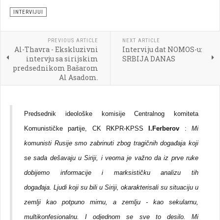
INTERVIJUI
PREVIOUS ARTICLE
NEXT ARTICLE
Al-Thavra - Ekskluzivni
Interviju dat NOMOS-u:
intervju sa sirijskim
SRBIJA DANAS
predsednikom Bašarom
Al Asadom.
Predsednik ideološke komisije Centralnog komiteta
Komunističke partije, CK RKPR-KPSS
I.Ferberov
:
Mi
komunisti Rusije smo zabrinuti zbog tragičnih događaja koji
se sada dešavaju u Siriji, i veoma je važno da iz prve ruke
dobijemo informacije i marksističku analizu tih
događaja. Ljudi koji su bili u Siriji, okarakterisali su situaciju u
zemlji kao potpuno mirnu, a zemlju - kao sekularnu,
multikonfesionalnu. I odjednom se sve to desilo. Mi