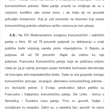
komunističkom pokretu. Neke partije izrazile su mišljenje da su u
sirijskom konfliktu obe strane krive, i da treba da se pronađe
prihvatljiv kompromis. Koji je vaš komentar na fenomen koji unutar
komunističkog pokreta odražava razliku stavova po tom pitanju.
A.B.
:
Na XIII Međunarodnom kongresu komunističkih i radničkih
partija u Atini, 65 od 79 prisutnih potpisali su deklaraciju u znak
podrške borbi sirijskog naroda protiv imperijalizma. U Bejrutu je
potpisao 44 od 59 prisutnih. Hajde da vidimo ko nije
potpisao.
Francuska Komunistička partija
, koja ne podržava sirijsku
vladu jer joj je važniji postojeći pojam formalne buržoaske demokratije
od koncepta anti-imperijalističke borbe. Sada ta ista gospoda menjaju
komunističke principe, stvarajući alternativu komunističkog pokreta -
tzv levičarski pokret. U Evropi, predvodnici takve politike su
Francuska i Italijanska komunistička partija, Die Linke - levica u
Nemačkoj i Švedska Leva partija. Prvo su govorili, Staljin i
socijalizam su nespojivi. Zatim su, u narednoj fazi, govorili: ne samo