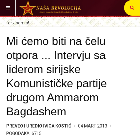
VI STE OVDE:
SRBIJA I SVET
INTERVIJUI
Mi ćemo biti na čelu
otpora ... Intervju sa
liderom sirijske
Komunističke partije
drugom Ammarom
Bagdashem
PREVEO I UREDIO IVICA KOSTIĆ
04 MART 2013
POGODAKA: 6715