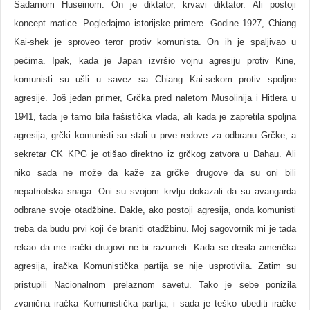
Sadamom Huseinom. On je diktator, krvavi diktator. Ali postoji
koncept matice. Pogledajmo istorijske primere. Godine 1927, Chiang
Kai-shek je sproveo teror protiv komunista. On ih je spaljivao u
pećima. Ipak, kada je Japan izvršio vojnu agresiju protiv Kine,
komunisti su ušli ​​u savez sa Chiang Kai-sekom protiv spoljne
agresije. Još jedan primer, Grčka pred naletom Musolinija i Hitlera u
1941, tada je tamo bila fašistička vlada, ali kada je zapretila spoljna
agresija, grčki komunisti su stali u prve redove za odbranu Grčke, a
sekretar CK KPG je otišao direktno iz grčkog zatvora u Dahau. Ali
niko sada ne može da kaže za grčke drugove da su oni bili
nepatriotska snaga. Oni su svojom krvlju dokazali da su avangarda
odbrane svoje otadžbine. Dakle, ako postoji agresija, onda komunisti
treba da budu prvi koji će braniti otadžbinu. Moj sagovornik mi je tada
rekao da me irački drugovi ne bi razumeli. Kada se desila američka
agresija, iračka Komunistička partija se nije usprotivila. Zatim su
pristupili Nacionalnom prelaznom savetu. Tako je sebe ponizila
zvanična iračka Komunistička partija, i sada je teško ubediti iračke