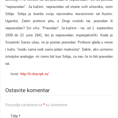
"nepravedan". Ja kažem, nepravedan od strane svih učesnika, osim
Srbije. Srbija je branila svoju nacionalnu nezavisnost od Austro-
Ugarske. Zatim profesor pita, a Drugi svetski rat, pravedan ili
nepravedan? Svi viču: ”Pravedan“. Ja kažem - ne, od 1. septembra
1939 do 22. juna 1941, bio je nepravedan, imperijalistički. Kada je
Sovjetski Savez ušao, on je postao pravedan. Profesor gleda u mene
i kaže, ”među vama sedi samo jedan marksista“. Dakle, ako uzmemo
istorijske analogije, mi ćemo biti kao Srbija, za nas će to biti pravedan
rat.
Izvor:
http://tr.rkrp-rpk.ru/
Ostavite komentar
Sva polja oznacena sa
*
su obavezna
Title
*