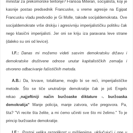
ministar za prekomorske teritorije? Fransoa Miteran, socijalista, koji je
kasnije postao predsednik Francuske, u vreme agresije na Egipat
Francusku vladu predvodio je Gi Molle, takođe socijaldemokrata. Ove
socijaldemokrate vrše drskiju i agresivniju imperijalističku politiku čak
nego klasični imperijalisti. Jer oni se kriju iza paravana leve strane
(daleko su oni od levice).
I.F.:
Danas mi možemo videti sasvim demokratsku državu i
demokratske društvene odnose unutar kapitalističkih zemalja i
otvoreno odbacivanje fašističkih metoda.
A.B.
:
Da, krvave, totalitarne, moglo bi se reći, imperijalističke
metode. Što se tiče unutrašnje demokratije čak je još Engels
rekao „
najjeftiniji način buržoaske diktature -. buržoaska
demokratija“
Manje policija, manje zatvora, više pregovora. Pa,
šta? "Vi recite šta želite, a mi ćemo učiniti sve što mi želimo." To je
princip buržoaske demokratije.
I.F.:
Postoji velika raznolikost u mišljenjima, uključujući i one u