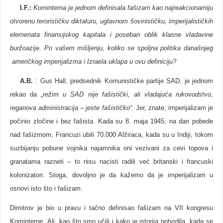
I.F.:
Kominterna je jednom definisala fašizam kao najreakcionarniju
otvorenu terorističku diktaturu, uglavnom šovinističku, imperijalističkih
elemenata finansijskog kapitala i poseban oblik klasne vladavine
buržoazije. Po vašem mišljenju, koliko se spoljna politika današnjeg
američkog imperijalizma i Izraela uklapa u ovu definiciju?
A.B.
: Gus Hall, predsednik Komunističke partije SAD, je jednom
rekao da
„
režim u SAD nije fašistički, ali vladajuća rukovodstvo,
reganova administracija – jeste fašističko“.
Jer, znate, imperijalizam je
počinio zločine i bez fašista. Kada su 8. maja 1945, na dan pobede
nad fašizmom, Francuzi ubili 70.000 Alžiraca, kada su u Indiji, tokom
suzbijanju pobune vojnika najamnika oni vezivani za cevi topova i
granatama razneti – to nisu nacisti radili već britanski i francuski
kolonizatori. Stoga, dovoljno je da kažemo da je imperijalizam u
osnovi isto što i fašizam.
Dimitrov je bio u pravu i tačno definisao fašizam na VII kongresu
Kominterne. Ali, kao što smo učili i kako je istorija potvrdila, kada se