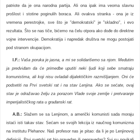
patriote da je ona narodna partija. Ali ona ipak ima veoma slavnu
prošlost i stotine poginulih boraca. Ali ovakva stranka - ona je iz
vremena perestrojke, sve što je "demokratski" je "skladno", i evo
rezultata. Što se nas tiče, bićemo na čelu otpora ako dođe do direktne
vojne intervencije. Demokratija i napredak društva ne mogu postojati
pod stranom okupacijom.
I.F.:
Vaša poruka je jasna, a mi se solidarišemo sa njom. Međutim
ja predviđam da će primedbe uputiti neki ljudi koji sebe smatraju
komunistima, ali koji nisu ovladali dijalektičkim razmišljanjem. Oni će
podsetiti na Prvi svetski rat i na stav Lenjina. Ako se sećate, ovaj
stav je odražavao želju za porazom Vlade svoje zemlje i pretvaranje
imperijalističkog rata u građanski rat.
A.B.
:
Slažem se sa Lenjinom, a američki komunisti sada moraju
istaći isti takav stav. Sećam se svojih lekcija iz naučnog komunizma
na institutu Plehanov. Naš profesor nas je pitao: da li je po Lenjinovoj
definiciji, Prvi svetski rat bio pravedan ili nepravedan? Svi su povikali