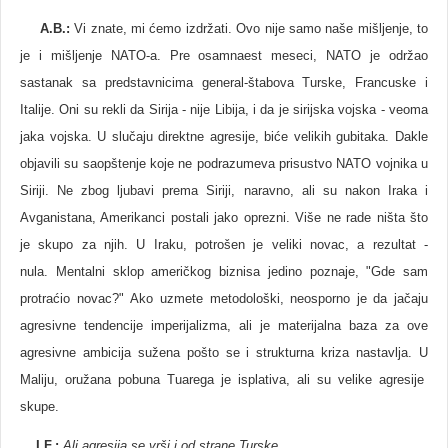
A.B.
:
Vi znate, mi ćemo izdržati. Ovo nije samo naše mišljenje, to
je i mišljenje NATO-a. Pre osamnaest meseci, NATO je održao
sastanak sa predstavnicima general-štabova Turske, Francuske i
Italije. Oni su rekli da Sirija - nije Libija, i da je sirijska vojska - veoma
jaka vojska. U slučaju direktne agresije, biće velikih gubitaka. Dakle
objavili su saopštenje koje ne podrazumeva prisustvo NATO vojnika u
Siriji. Ne zbog ljubavi prema Siriji, naravno, ali su nakon Iraka i
Avganistana, Amerikanci postali jako oprezni. Više ne rade ništa što
je skupo za njih. U Iraku, potrošen je veliki novac, a rezultat -
nula. Mentalni sklop američkog biznisa jedino poznaje, "Gde sam
protraćio novac?" Ako uzmete metodološki, neosporno je da jačaju
agresivne tendencije imperijalizma, ali je materijalna baza za ove
agresivne ambicija sužena pošto se i strukturna kriza nastavlja. U
Maliju, oružana pobuna Tuarega je isplativa, ali su velike agresije
skupe.
I.F.:
Ali agresija se vrši i od strane Turske.