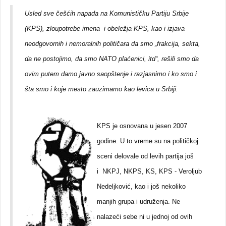
Usled sve češćih napada na Komunističku Partiju Srbije
(KPS), zloupotrebe imena i obeležja KPS, kao i izjava
neodgovornih i nemoralnih političara da smo „frakcija, sekta,
da ne postojimo, da smo NATO plaćenici, itd“, rešili smo da
ovim putem damo javno saopštenje i razjasnimo i ko smo i
šta smo i koje mesto zauzimamo kao levica u Srbiji.
KPS je osnovana u jesen 2007
godine. U to vreme su na političkoj
sceni delovale od levih partija još
i NKPJ, NKPS, KS, KPS - Veroljub
Nedeljković, kao i još nekoliko
manjih grupa i udruženja. Ne
nalazeći sebe ni u jednoj od ovih