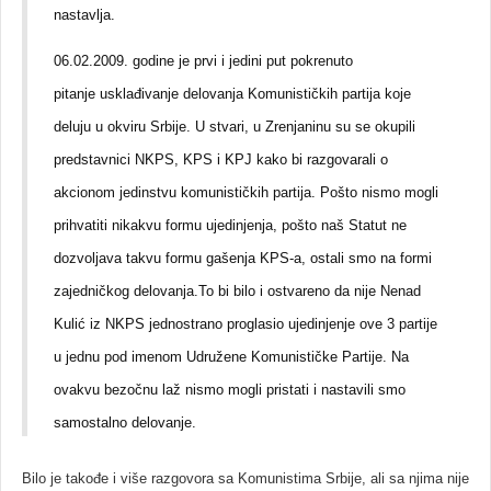
nastavlja.
06.02.2009. godine je prvi i jedini put pokrenuto
pitanje usklađivanje delovanja Komunističkih partija koje
deluju u okviru Srbije. U stvari, u Zrenjaninu su se okupili
predstavnici NKPS, KPS i KPJ kako bi razgovarali o
akcionom jedinstvu komunističkih partija. Pošto nismo mogli
prihvatiti nikakvu formu ujedinjenja, pošto naš Statut ne
dozvoljava takvu formu gašenja KPS-a, ostali smo na formi
zajedničkog delovanja.To bi bilo i ostvareno da nije Nenad
Kulić iz NKPS jednostrano proglasio ujedinjenje ove 3 partije
u jednu pod imenom Udružene Komunističke Partije. Na
ovakvu bezočnu laž nismo mogli pristati i nastavili smo
samostalno delovanje.
Bilo je takođe i više razgovora sa Komunistima Srbije, ali sa njima nije