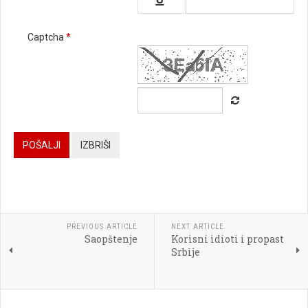


Captcha
*






POŠALJI
IZBRIŠI




PREVIOUS ARTICLE
NEXT ARTICLE
Saopštenje
Korisni idioti i propast

Srbije
[BBCODE]