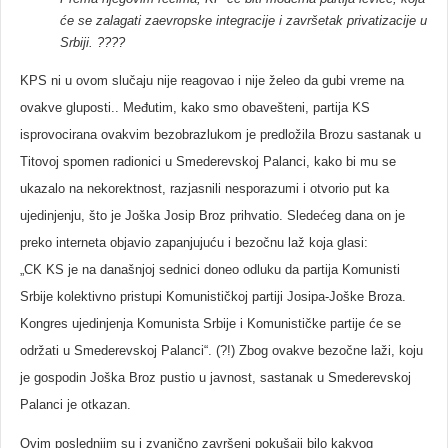
će se zalagati zaevropske integracije i završetak privatizacije u
Srbiji. ????
KPS ni u ovom slučaju nije reagovao i nije želeo da gubi vreme na
ovakve gluposti.. Međutim, kako smo obavešteni, partija KS
isprovocirana ovakvim bezobrazlukom je predložila Brozu sastanak u
Titovoj spomen radionici u Smederevskoj Palanci, kako bi mu se
ukazalo na nekorektnost, razjasnili nesporazumi i otvorio put ka
ujedinjenju, što je Joška Josip Broz prihvatio. Sledećeg dana on je
preko interneta objavio zapanjujuću i bezočnu laž koja glasi:
„CK KS je na današnjoj sednici doneo odluku da partija Komunisti
Srbije kolektivno pristupi Komunističkoj partiji Josipa-Joške Broza.
Kongres ujedinjenja Komunista Srbije i Komunističke partije će se
održati u Smederevskoj Palanci“. (?!) Zbog ovakve bezočne laži, koju
je gospodin Joška Broz pustio u javnost, sastanak u Smederevskoj
Palanci je otkazan.
Ovim poslednjim su i zvanično završeni pokušaji bilo kakvog