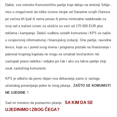
Dakle, sve istinske Komunističke partije koje deluju na teritoriji Srbije ,
nisu u mogućnosti da tolike iznose skupe od članarine svojih članova
jer većina tih ljudi ili nema posao ili prima minimalne nadoknade za
svoj rad a traženi iznosi za učešće su veći od 170 000 EUR plus
reklama i kampanja. Deleći sudbinu ostalih komunista i KPS se našla
u svojevrsnoj informativnoj i finansijskoj izolaciji. One partije, navodne
levice, koje su i pored svog imena i programa pristale na finansiranje i
patronat krupnog kapitala ne mogu se smatrati levičarskim niti
zastupati prava radnika i seljaka pa čak i ako iza takve partije stoji
unuk zaslužnog komuniste.
KPS je odlučio da javno objavi ova dešavanja samo iz razloga
učestalog ponavljanja jedno te istog pitanja ,
ZAŠTO SE KOMUNISTI
NE UJEDINE
?.
SA KIM DA SE
Sad mi moramo da postavimo pitanje .
UJEDINIMO I ZBOG ČEGA?
.