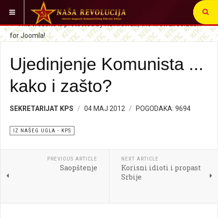
VI STE OVDE:
SRBIJA I SVET
IZ NAŠEG UGLA
Ujedinjenje Komunista ...
kako i zašto?
SEKRETARIJAT KPS
04 MAJ 2012
POGODAKA: 9694
IZ NAŠEG UGLA - KPS
PREVIOUS ARTICLE
NEXT ARTICLE
Saopštenje
Korisni idioti i propast
Srbije