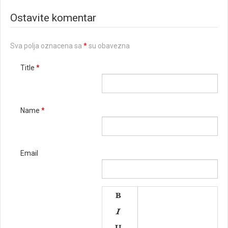
Ostavite komentar
Sva polja oznacena sa
*
su obavezna
Title
*
Name
*
Email

