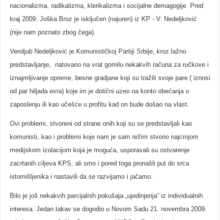
nacionalizma, radikalizma, klerikalizma i socijalne demagogije. Pred
kraj 2009. Joška Broz je isključen (najuren) iz KP - V. Nedeljković
(nije nam poznato zbog čega).
Veroljub Nedeljković je Komunističkoj Partiji Srbije, kroz lažno
predstavljanje, natovario na vrat gomilu nekakvih računa za ručkove i
iznajmljivanje opreme, besne gradjane koji su tražili svoje pare ( iznosi
od par hiljada evra) koje im je dotični uzeo na konto obećanja o
zaposlenju ili kao učešće u profitu kad on bude došao na vlast.
Ovi problemi, stvoreni od strane onih koji su se predstavljali kao
komunisti, kao i problemi koje nam je sam režim stvorio najcrnjom
medijskom izolacijom koja je moguća, usporavali su ostvarenje
zacrtanih ciljeva KPS, ali smo i pored toga pronašli put do srca
istomišljenika i nastavili da se razvijamo i jačamo.
Bilo je još nekakvih parcijalnih pokušaja „ujedinjenja“ iz individualnih
interesa. Jedan takav se dogodio u Novom Sadu 21. novembra 2009.