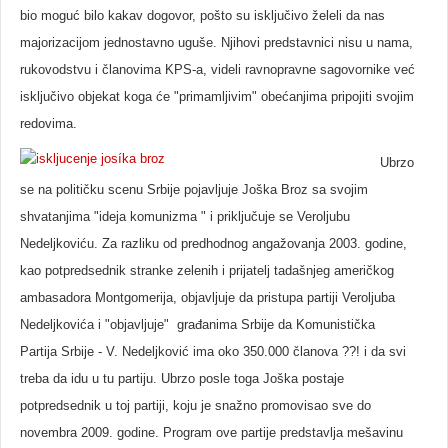
bio moguć bilo kakav dogovor, pošto su isključivo želeli da nas
majorizacijom jednostavno uguše. Njihovi predstavnici nisu u nama,
rukovodstvu i članovima KPS-a, videli ravnopravne sagovornike već
isključivo objekat koga će "primamljivim" obećanjima pripojiti svojim
redovima.
Ubrzo
se na političku scenu Srbije pojavljuje Joška Broz sa svojim
shvatanjima "ideja komunizma " i priključuje se Veroljubu
Nedeljkoviću. Za razliku od predhodnog angažovanja 2003. godine,
kao potpredsednik stranke zelenih i prijatelj tadašnjeg američkog
ambasadora Montgomerija, objavljuje da pristupa partiji Veroljuba
Nedeljkovića i "objavljuje" građanima Srbije da Komunistička
Partija Srbije - V. Nedeljković ima oko 350.000 članova ??! i da svi
treba da idu u tu partiju. Ubrzo posle toga Joška postaje
potpredsednik u toj partiji, koju je snažno promovisao sve do
novembra 2009. godine. Program ove partije predstavlja mešavinu