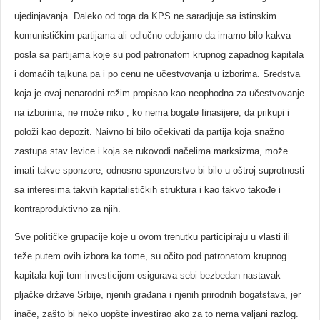
ujedinjavanja. Daleko od toga da KPS ne saradjuje sa istinskim
komunističkim partijama ali odlučno odbijamo da imamo bilo kakva
posla sa partijama koje su pod patronatom krupnog zapadnog kapitala
i domaćih tajkuna pa i po cenu ne učestvovanja u izborima. Sredstva
koja je ovaj nenarodni režim propisao kao neophodna za učestvovanje
na izborima, ne može niko , ko nema bogate finasijere, da prikupi i
položi kao depozit. Naivno bi bilo očekivati da partija koja snažno
zastupa stav levice i koja se rukovodi načelima marksizma, može
imati takve sponzore, odnosno sponzorstvo bi bilo u oštroj suprotnosti
sa interesima takvih kapitalističkih struktura i kao takvo takođe i
kontraproduktivno za njih.
Sve političke grupacije koje u ovom trenutku participiraju u vlasti ili
teže putem ovih izbora ka tome, su očito pod patronatom krupnog
kapitala koji tom investicijom osigurava sebi bezbedan nastavak
pljačke države Srbije, njenih građana i njenih prirodnih bogatstava, jer
inače, zašto bi neko uopšte investirao ako za to nema valjani razlog.