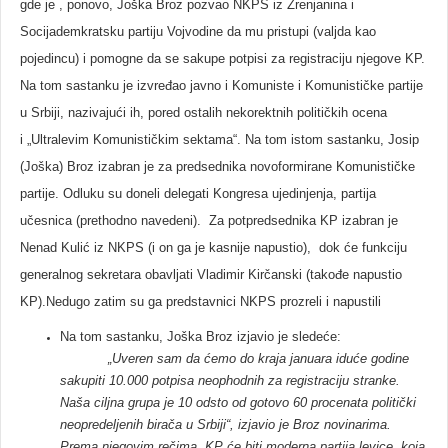
gde je , ponovo, Joška Broz pozvao NKPS iz Zrenjanina i
Socijademkratsku partiju Vojvodine da mu pristupi (valjda kao
pojedincu) i pomogne da se sakupe potpisi za registraciju njegove KP.
Na tom sastanku je izvređao javno i Komuniste i Komunističke partije
u Srbiji, nazivajući ih, pored ostalih nekorektnih političkih ocena
i „Ultralevim Komunističkim sektama“. Na tom istom sastanku, Josip
(Joška) Broz izabran je za predsednika novoformirane Komunističke
partije. Odluku su doneli delegati Kongresa ujedinjenja, partija
učesnica (prethodno navedeni). Za potpredsednika KP izabran je
Nenad Kulić iz NKPS (i on ga je kasnije napustio), dok će funkciju
generalnog sekretara obavljati Vladimir Kirčanski (takođe napustio
KP).Nedugo zatim su ga predstavnici NKPS prozreli i napustili
Na tom sastanku, Joška Broz izjavio je sledeće:
„Uveren sam da ćemo do kraja januara iduće godine
sakupiti 10.000 potpisa neophodnih za registraciju stranke.
Naša ciljna grupa je 10 odsto od gotovo 60 procenata politički
neopredeljenih birača u Srbiji“, izjavio je Broz novinarima.
Prema njegovim rečima, KP će biti moderna partija levice, koja