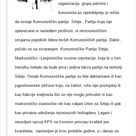
organizacija, grupa patriota i
komunista po opredeljenju je rešila
da osnuje Komunističku partiju Srbije , Partiju koja nije
opterećana ni nasleđem prošlosti, ni revizionističkim
strujama pojedinih lidera bivših Komunističkih partija. Dakle ,
počelo se sa stvaranjem Komunističke Partije Srbije,
Marksističko –Lenjinističke izvorne orjentacije, koja bi u tom
trenutku trebalo da bude prva i jedina takva partija na teritoriji
Srbije. Ostale Komunističke partije su bile deklarisane ili kao
jugoslovenske (države koja, na žalost, više nije postojala) ili
kao frakcije staljinista što se nije moglo prihvatiti ni kao
marksističko stanovište niti kao valjani izbor za Srbiju ili pak
kao privatna udruženja raznoraznih hoštaplera. Lagani i
neusiljeni razvoj KPS na čvrstom principu kvalitet pre
kvantiteta, nastavljen je kroz protekle godine, a i danas se