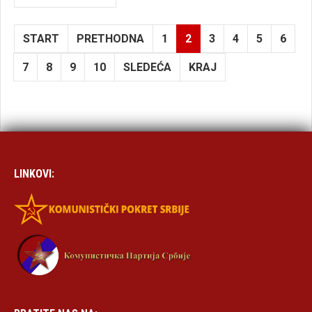
START
PRETHODNA
1
2
3
4
5
6
7
8
9
10
SLEDEĆA
KRAJ
LINKOVI: