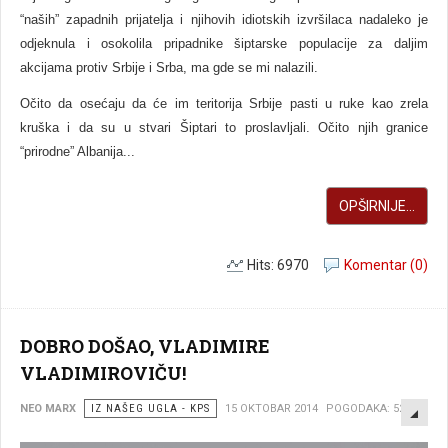
“naših” zapadnih prijatelja i njihovih idiotskih izvršilaca nadaleko je
odjeknula i osokolila pripadnike šiptarske populacije za daljim
akcijama protiv Srbije i Srba, ma gde se mi nalazili.
Očito da osećaju da će im teritorija Srbije pasti u ruke kao zrela
kruška i da su u stvari Šiptari to proslavljali. Očito njih granice
“prirodne” Albanija...
OPŠIRNIJE...
Hits: 6970
Komentar (0)
DOBRO DOŠAO, VLADIMIRE
VLADIMIROVIČU!
EMP
NEO MARX
IZ NAŠEG UGLA - KPS
15 OKTOBAR 2014
POGODAKA: 5250