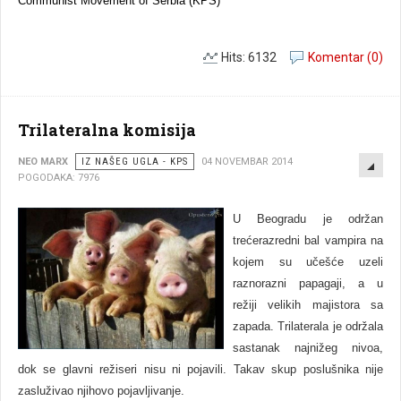
Communist Movement of Serbia (KPS)
Hits: 6132
Komentar (0)
Trilateralna komisija
EMP
NEO MARX
IZ NAŠEG UGLA - KPS
04 NOVEMBAR 2014
POGODAKA: 7976
U Beogradu je održan
trećerazredni bal vampira na
kojem su učešće uzeli
raznorazni papagaji, a u
režiji velikih majistora sa
zapada. Trilaterala je održala
sastanak najnižeg nivoa,
dok se glavni režiseri nisu ni pojavili. Takav skup poslušnika nije
zasluživao njihovo pojavljivanje.