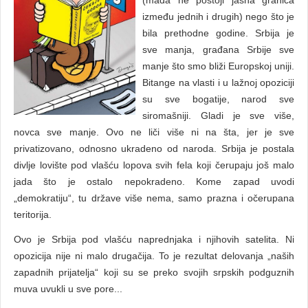
između jednih i drugih) nego što je
bila prethodne godine. Srbija je
sve manja, građana Srbije sve
manje što smo bliži Europskoj uniji.
Bitange na vlasti i u lažnoj opoziciji
su sve bogatije, narod sve
siromašniji. Gladi je sve više,
novca sve manje. Ovo ne liči više ni na šta, jer je sve
privatizovano, odnosno ukradeno od naroda. Srbija je postala
divlje lovište pod vlašću lopova svih fela koji čerupaju još malo
jada što je ostalo nepokradeno. Kome zapad uvodi
„demokratiju“, tu države više nema, samo prazna i očerupana
teritorija.
Ovo je Srbija pod vlašću naprednjaka i njihovih satelita. Ni
opozicija nije ni malo drugačija. To je rezultat delovanja „naših
zapadnih prijatelja“ koji su se preko svojih srpskih podguznih
muva uvukli u sve pore...