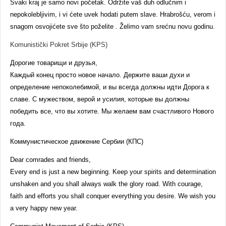
Svaki kraj je samo novi početak. Održite vaš duh odlučnim i
nepokolebljivim, i vi ćete uvek hodati putem slave. Hrabrošću, verom i
snagom osvojićete sve što poželite . Želimo vam srećnu novu godinu.
Komunistički Pokret Srbije (KPS)
Дорогие товарищи и друзья,
Каждый конец просто новое начало. Держите ваши духи и
определение непоколебимой, и вы всегда должны идти Дорога к
славе. С мужеством, верой и усилия, которые вы должны
победить все, что вы хотите. Мы желаем вам счастливого Нового
года.
Коммунистическое движение Сербии (КПС)
Dear comrades and friends,
Every end is just a new beginning. K
eep your spirits and determination
unshaken and you shall always walk the glory road. With courage,
faith and efforts you shall conquer everything you desire. We wish you
a very happy new year.