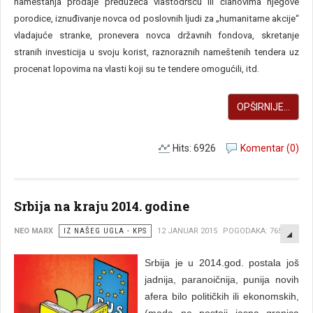
nameštanja prodaje preduzeća vlastodršcu ili članovima njegove
porodice, iznuđivanje novca od poslovnih ljudi za „humanitarne akcije“
vladajuće stranke, pronevera novca državnih fondova, skretanje
stranih investicija u svoju korist, raznoraznih nameštenih tendera uz
procenat lopovima na vlasti koji su te tendere omogućili, itd.
OPŠIRNIJE...
Hits: 6926
Komentar (0)
Srbija na kraju 2014. godine
EMP
NEO MARX
IZ NAŠEG UGLA - KPS
12 JANUAR 2015
POGODAKA: 7657
Srbija je u 2014.god. postala još
jadnija, paranoičnija, punija novih
afera bilo političkih ili ekonomskih,
(mada ne postoji jasna granica