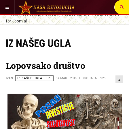
VI STE OVDE:
SRBIJA I SVET
IZ NAŠEG UGLA
Lopovsako društvo
EMP
IVAN
IZ NAŠEG UGLA - KPS
14 MART 2015
POGODAKA: 6926