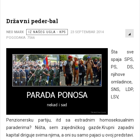
Državni peder-bal
EMP
NEO MARX
IZ NAŠEG UGLA - KPS
23 SEPTEMBAR 2014
POGODAKA: 7566
Šta sve
spaja SPS,
PS, DS,
njihove
omladince,
SNS, LDP,
LSV,
Penzionersku partiju, itd sa estradnim homoseksualnim
paraderima? Ništa, sem zajedničkog gazde.Krupni zapadni
kapital diriguje svima njima, a oni su samo pajaci u ovoj predstavi.