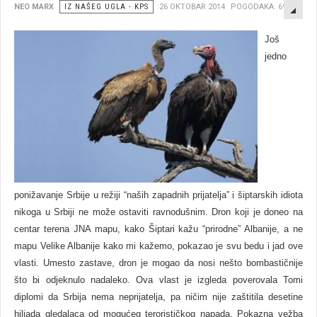
EMP
NEO MARX
IZ NAŠEG UGLA - KPS
26 OKTOBAR 2014
POGODAKA: 6970
Još
jedno
ponižavanje Srbije u režiji “naših zapadnih prijatelja” i šiptarskih idiota
nikoga u Srbiji ne može ostaviti ravnodušnim. Dron koji je doneo na
centar terena JNA mapu, kako Šiptari kažu “prirodne” Albanije, a ne
mapu Velike Albanije kako mi kažemo, pokazao je svu bedu i jad ove
vlasti. Umesto zastave, dron je mogao da nosi nešto bombastičnije
što bi odjeknulo nadaleko. Ova vlast je izgleda poverovala Tomi
diplomi da Srbija nema neprijatelja, pa ničim nije zaštitila desetine
hiljada gledalaca od mogućeg terorističkog napada. Pokazna vežba