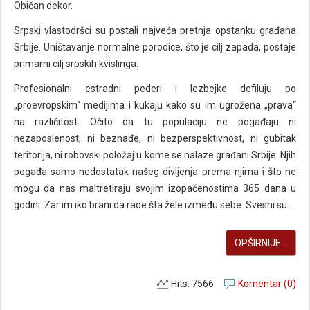
Običan dekor.
Srpski vlastodršci su postali najveća pretnja opstanku građana
Srbije. Uništavanje normalne porodice, što je cilj zapada, postaje
primarni cilj srpskih kvislinga.
Profesionalni estradni pederi i lezbejke defiluju po
„proevropskim“ medijima i kukaju kako su im ugrožena „prava“
na različitost. Očito da tu populaciju ne pogađaju ni
nezaposlenost, ni beznađe, ni bezperspektivnost, ni gubitak
teritorija, ni robovski položaj u kome se nalaze građani Srbije. Njih
pogađa samo nedostatak našeg divljenja prema njima i što ne
mogu da nas maltretiraju svojim izopačenostima 365 dana u
godini. Zar im iko brani da rade šta žele između sebe. Svesni su...
OPŠIRNIJE...
Hits: 7566
Komentar (0)