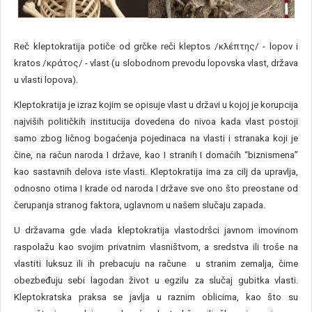
Reč kleptokratija potiče od grčke reči kleptos /κλέπτης/ - lopov i
kratos /κράτος/ - vlast (u slobodnom prevodu lopovska vlast, država
u vlasti
lopova).
Kleptokratija je izraz kojim se opisuje vlast u državi u kojoj je korupcija
najviših političkih institucija dovedena do nivoa kada vlast post
oji
samo zbog ličnog bogaćenja pojedinaca na vlasti i stranaka koji je
čine, na račun naroda I države, kao I stranih I domaćih “b
i
znismena”
kao sastavnih delova iste vla
sti. Kleptokratija ima za cilj da upravlja,
odnosno otima I krade od naroda I države sve ono što preostane od
čerupanja stranog faktora, uglavnom u našem slučaju zapada.
U državama gde vlada kleptokratija vlastodršci javnom imovinom
raspolažu kao svojim privatnim vlasništvom, a sredstva ili troše na
vlastiti luksuz ili ih prebacuju na račune u stranim zemalja, čime
obezbeđuju sebi lagodan život u egzilu za slučaj gubitka vlasti.
Kleptokratska praksa se javlja u raznim oblicima, kao što su