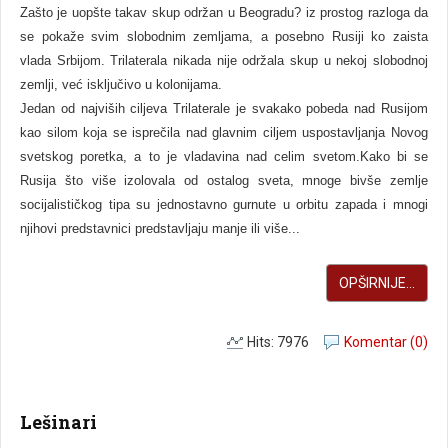
Zašto je uopšte takav skup održan u Beogradu? iz prostog razloga da
se pokaže svim slobodnim zemljama, a posebno Rusiji ko zaista
vlada Srbijom. Trilaterala nikada nije održala skup u nekoj slobodnoj
zemlji, već isključivo u kolonijama.
Jedan od najviših ciljeva Trilaterale je svakako pobeda nad Rusijom
kao silom koja se isprečila nad glavnim ciljem uspostavljanja Novog
svetskog poretka, a to je vladavina nad celim svetom.Kako bi se
Rusija što više izolovala od ostalog sveta, mnoge bivše zemlje
socijalističkog tipa su jednostavno gurnute u orbitu zapada i mnogi
njihovi predstavnici predstavljaju manje ili više...
OPŠIRNIJE...
Hits: 7976
Komentar (0)
Lešinari