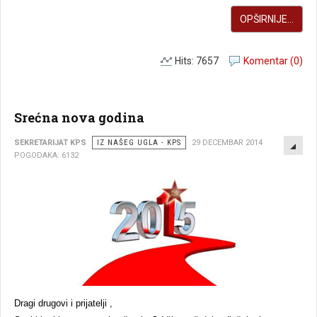
OPŠIRNIJE...
Hits: 7657
Komentar (0)
Srećna nova godina
EMP
SEKRETARIJAT KPS
IZ NAŠEG UGLA - KPS
29 DECEMBAR 2014
POGODAKA: 6132
Dragi drugovi i prijatelji ,