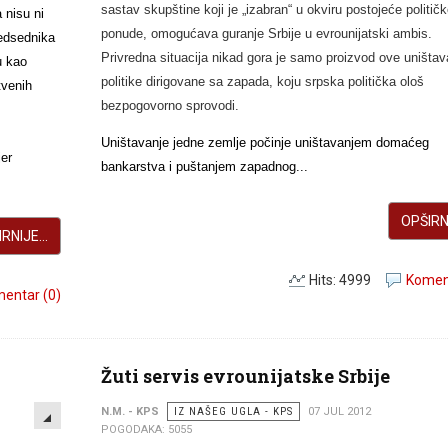
sastav skupštine koji je „izabran“ u okviru postojeće politič
 nisu ni
ponude,
omogućava guranje Srbije u evrounijatski ambis.
redsednika
Privredna situacija nikad gora je samo proizvod ove uništav
u kao
politike dirigovane sa zapada, koju srpska politička ološ
tvenih
bezpogovorno sprovodi.
Uništavanje jedne zemlje počinje uništavanjem domaćeg
er
bankarstva i puštanjem zapadnog...
OPŠIRNI
RNIJE...
Hits: 4999
Koment
entar (0)
Žuti servis evrounijatske Srbije
EMPTY
N.M. - KPS
IZ NAŠEG UGLA - KPS
07 JUL 2012
POGODAKA: 5055