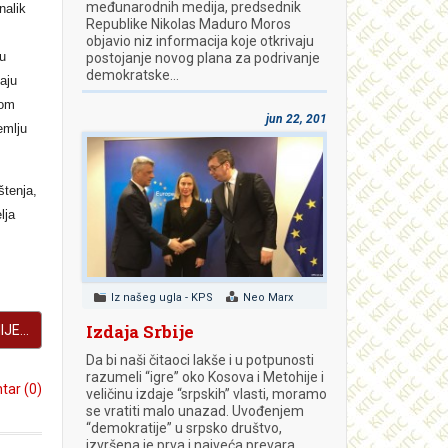
međunarodnih medija, predsednik
nalik
Republike Nikolas Maduro Moros
objavio niz informacija koje otkrivaju
 u
postojanje novog plana za podrivanje
demokratske…
aju
tom
jun 22, 2018
emlju
štenja,
lja
Iz našeg ugla - KPS
Neo Marx
Izdaja Srbije
JE...
Da bi naši čitaoci lakše i u potpunosti
razumeli “igre” oko Kosova i Metohije i
ar (0)
veličinu izdaje “srpskih” vlasti, moramo
se vratiti malo unazad. Uvođenjem
“demokratije” u srpsko društvo,
izvršena je prva i najveća prevara.