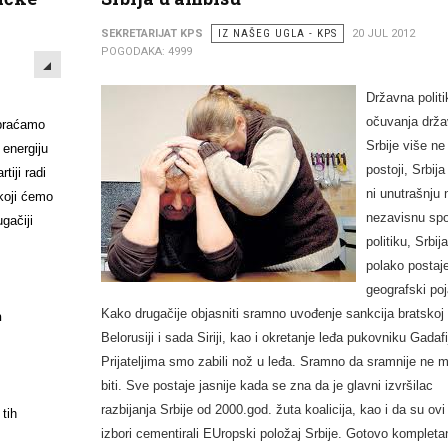
SEKRETARIJAT KPS
IZ NAŠEG UGLA - KPS
20 JUL 2012
EMPTY
POGODAKA: 4999
Državna politi
očuvanja drž
obraćamo
Srbije više ne
 energiju
postoji, Srbij
iji radi
ni unutrašnju 
koji ćemo
nezavisnu spo
gačiji
politiku, Srbij
polako postaj
geografski po
Kako drugačije objasniti sramno uvođenje sankcija bratskoj
h
Belorusiji i sada Siriji, kao i okretanje leđa pukovniku Gadafi
Prijateljima smo zabili nož u leđa. Sramno da sramnije ne 
biti. Sve postaje jasnije kada se zna da je glavni izvršilac
razbijanja Srbije od 2000.god. žuta koalicija, kao i da su ovi
tih
izbori cementirali EUropski položaj Srbije. Gotovo kompleta