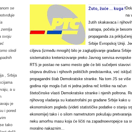
anom se
Dol
Žuto, žuće ... kuga !
potvrđuje
na 
ja
žutih skakavaca i njihovi
 zemlja
satrapa, počela je beso
 svoju
propaganda za priključen
već
Srbije Evropskoj Uniji. J
rno sledi
ciljeva (između mnogih) bilo je zaglupljivanje građana Srbije 
apadnih
sistematsko kretenizovanje preko Javnog servisa evropske 
RTS je postao ne samo mesto gde će biti sučeljeni stavovi 
slojeva društva i njihovih političkih predstavnika, već isključ
a , Srbija
propagandni štab Demokratske stranke. Na tom JS se više
nkcijama
godina nije mogla čuti ni jedna jedina reč kritike na račun
evaju, a u
štetočinske vlasti Demokratske stranke i njenih poltrona. Re
m
njihovog vladanja su katastrofalni po građane Srbije kako u
avaju je
ekonomskom pogledu (videti statističke podatke o stanju s
u i pored
ekonomije) tako i o silom nametnutom pokušaju pretvaranja
ovim
neku amorfnu masu koja će ličiti na zapadnoevropejce sa s
 se tako
moralno nakaznim...
last došli