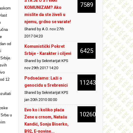
ŠTA JE U STVARI
7589
KOMUNIZAM? Ako
askom
mislite da ste živeli u
vlast
njemu, grdno se varate!
h
Shared by A.O.
nov 27th
mučna
2017 04:20
je
edan od
Komunistički Pokret
6425
i
Srbije - Karakter i ciljevi
Srbije.
Shared by Sekretarijat KPS
svih
nov 29th 2017 14:20
ivo
Podsećamo: Laži o
 od 12
11243
genocidu u Srebrenici
Shared by Sekretarijat KPS
zultati
jan 20th 2010 00:00
rpske
Evo ko i koliko plaća
10260
 Srba u
Žene u crnom, Natašu
vim
Kandić, Sonju Biserko,
B92, E-novine...