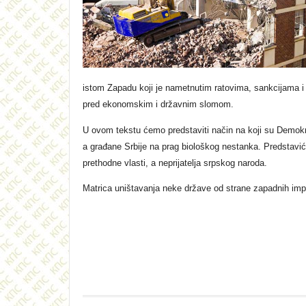
istom Zapadu koji je nametnutim ratovima, sankcijama i 
pred ekonomskim i državnim slomom.
U ovom tekstu ćemo predstaviti način na koji su Demokrta
a građane Srbije na prag biološkog nestanka. Predstavić
prethodne vlasti, a neprijatelja srpskog naroda.
Matrica uništavanja neke države od strane zapadnih imperi