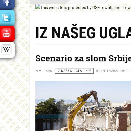
IZ NAŠEG UGL
Scenario za slom Srbij
N.M. - KPS
IZ NAŠEG UGLA - KPS
09 SEPTEMBAR 2012