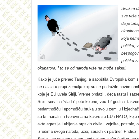
Svakim d
sve više 
da je Srbi
okupirana
koja nema
politiku, 
bespogovo
politiku z
okupatora, i to se od naroda više ne može sakriti.
Kako je juče preneo Tanjug, a saopštila Evropska komisij
se nalazi u grupi zemalja koji su se pridružile novim sa
koje je EU uvela Siriji. Vreme prolazi , deca rastu i sazr
Srbiji servilna “vlada” pete kolone, već 12 godina takvo
pedantnošću i upornošću brukaju svoju zemlju i izjednač
sa krimanalnim tvorevinama kakve su EU i NATO, koje s
akta agresije i ubijanja srpskih civila i vojnika, postale, 
izrodima svoga naroda, uzor, saradnik i partner. Pridruži
Srbija , ne svojom voljom, već voljom ološa (koji su na v