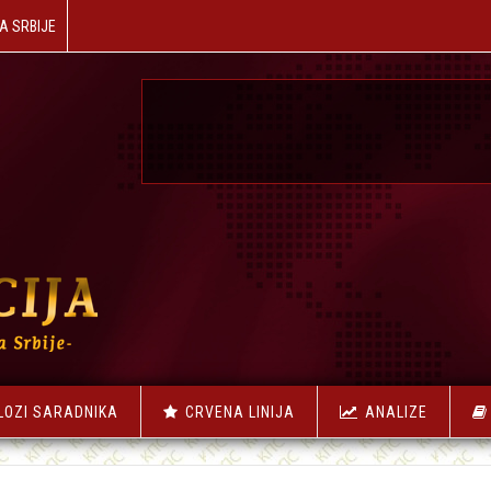
A SRBIJE
☭
NAŠA R
LOZI SARADNIKA
CRVENA LINIJA
ANALIZE