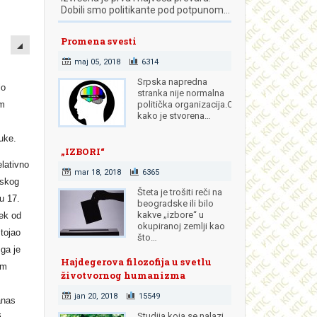
Dobili smo politikante pod potpunom…
EMPTY
Promena svesti
maj 05, 2018
6314
Srpska napredna
lo
stranka nije normalna
om
politička organizacija.Od
kako je stvorena…
uke.
„IZBORI“
elativno
mar 18, 2018
6365
dskog
Šteta je trošiti reči na
u 17.
beogradske ili bilo
kakve „izbore“ u
ek od
okupiranoj zemlji kao
tojao
što…
 ga je
Hajdegerova filozofija u svetlu
om
životvornog humanizma
jan 20, 2018
15549
anas
Studija koja se nalazi