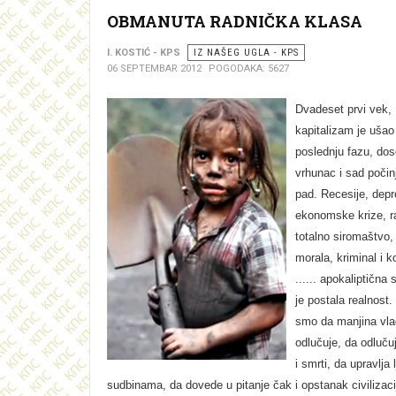
OBMANUTA RADNIČKA KLASA
I. KOSTIĆ - KPS
IZ NAŠEG UGLA - KPS
06 SEPTEMBAR 2012
POGODAKA: 5627
Dvadeset prvi vek,
kapitalizam je ušao
poslednju fazu, dos
vrhunac i sad počin
pad. Recesije, depr
ekonomske krize, ra
totalno siromaštvo,
morala, kriminal i k
...... apokaliptična 
je postala realnost. 
smo da manjina vla
odlučuje, da odluču
i smrti, da upravlja
sudbinama, da dovede u pitanje čak i opstanak civilizaci