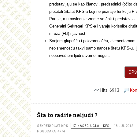
predstavljaju se kao članovi, predsednici (očito da
pročitali Statut KPS-a koji ne poznaje funkciju P
Partije, a u poslednje vreme se čak i predstavljaj
Generalni Sekretari KPS-a i varaju korisnike druš
mreža (FB) i javnost.
Svojom glupošću i pokvarenošću, elementarnom
nepismenošću takvi samo nanose štetu KPS-u, j
neobavešteni ljudi stvarno mogu...
OPŠI
Hits: 6913
Kom
Šta to radite neljudi ?
SEKRETARIJAT KPS
IZ NAŠEG UGLA - KPS
18 JUL 2012
POGODAKA: 4774