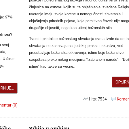
postoje i pored snažnog razvoja naučnog objašnjenja sveta 
činjenica na osnovu kojih su ta objašnjenja izvedena.Religi
uverenja imaju svoje korene u nemogućnosti shvatanja i
 je: 97%
objašnjenja prirodnih pojava, koja primitivan čovek nije mog
drugačije objasniti, nego kao uticaj božanskih sila.
odnosi?
Tvorci i pristalice božanskog shvatanja sveta tvrde da se ta
a svoj
shvatanja ne zasnivaju na ljudskoj praksi i iskustvu, već
ada,
predstavljaju božanska otkrovenja, istine koje božanstvo
ti. U širem
saopštava preko nekog medijuma “izabranom narodu”. “Bo
je,
istine” kao takve su večne...
OPŠIRNI
RNIJE...
Hits: 7534
Koment
entar (0)
ičke
Srbija u ambisu