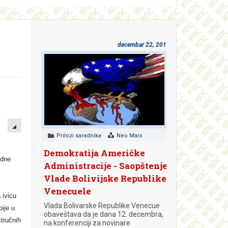
decembar 22, 2018
EMPTY
Prilozi saradnika
Neo Marx
Demokratija Američke
edne
Administracije - Saopštenje
Vlade Bolivijske Republike
Venecuele
 ivicu
Vlada Bolivarske Republike Venecue
bije u
obaveštava da je dana 12. decembra,
stručnih
na konferenciji za novinare