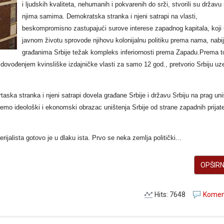
i ljudskih kvaliteta, nehumanih i pokvarenih do srži, stvorili su državu 
njima samima.
Demokratska stranka i njeni satrapi na vlasti,
beskompromisno zastupajući
surove interese zapadnog kapitala, koji
javnom životu sprovode njihovu kolonijalnu politiku prema nama, nabij
građanima Srbije težak kompleks inferiornosti prema Zapadu.Prema 
dovođenjem kvinsliške izdajničke vlasti za samo 12 god., pretvorio Srbiju uz
ska stranka i njeni satrapi dovela građane Srbije i državu Srbiju na prag uni
emo ideološki i ekonomski obrazac uništenja Srbije od strane zapadnih prijate
jalista gotovo je u dlaku ista. Prvo se neka zemlja politički...
OPŠIRNI
Hits: 7648
Koment