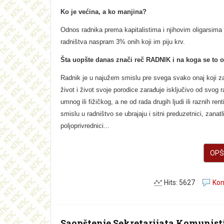
Ko je većina, a ko manjina?
Odnos radnika prema kapitalistima i njihovim oligarsima
radništva naspram 3% onih koji im piju krv.
Šta uopšte danas znači reč RADNIK i na koga se to 
Radnik je u najužem smislu pre svega svako onaj koji z
život i život svoje porodice zarađuje isključivo od svog r
umnog ili fižičkog, a ne od rada drugih ljudi ili raznih ren
smislu u radništvo se ubrajaju i sitni preduzetnici, zanatli
poljoprivrednici...
OPŠI
Hits: 5627
Kom
Saopštenje Sekretarijata Komunist