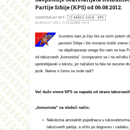
Partije Srbije (KPS) od 06.08.2012.
SEKRETARIJAT KPS
IZ NAŠEG UGLA - KPS
06 AVGUST 2012
POGODAKA: 6913
Izuzetno nam je žao što se ovim putem 
javnosti Srbije i što moramo trošiti vreme i
na objašnjavanje onoga što nam se kao Part
od takozvanih „komunista“. Izvinjavamo se i na rečniku 
upotrebljavati u tekstu, jer nažalost ta fela ne razume dru
jezik. Naime o čemu se ovde radi?
Već duže vreme KPS se napada od strane takozvani
„komunista“ na sledeći način:
Nekolicina amoralnih pojedinaca u rukovodstvima 
takozvanih partija, a očito po dogovoru i zadatku,