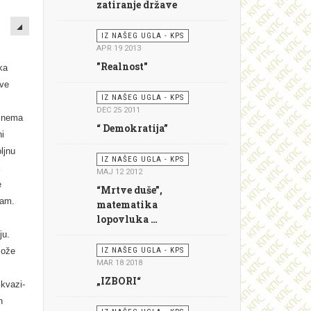
zatiranje države
EMPTY
IZ NAŠEG UGLA - KPS
APR 19 2013
"Realnost"
ka
ave
IZ NAŠEG UGLA - KPS
DEC 25 2011
a nema
“ Demokratija”
ni
ljnu
IZ NAŠEG UGLA - KPS
a
MAJ 12 2012
e
“Mrtve duše”,
jam.
matematika
lopovluka …
ju.
može
IZ NAŠEG UGLA - KPS
MAR 18 2018
„IZBORI“
 kvazi-
n