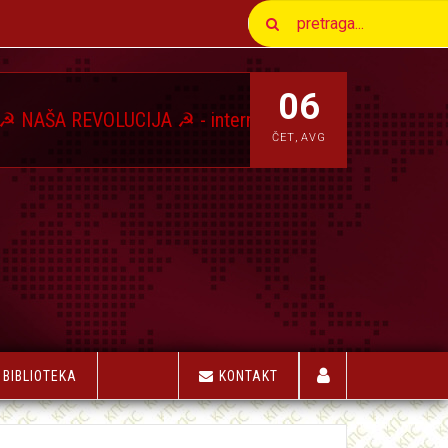
06
EVOLUCIJA ☭ - internet magazin Komunističkog Pokreta 
ČET
,
AVG
BIBLIOTEKA
KONTAKT