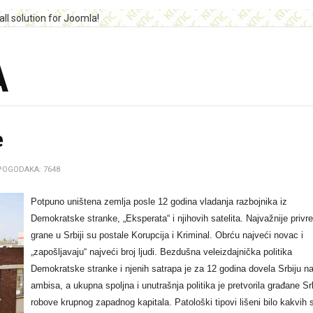
A
e
POGODAKA: 7648
Potpuno uništena zemlja posle 12 godina vladanja razbojnika iz
Demokratske stranke, „Eksperata“ i njihovih satelita. Najvažnije privr
grane u Srbiji su postale Korupcija i Kriminal. Obrću najveći novac i
„zapošljavaju“ najveći broj ljudi.
Bezdušna veleizdajnička politika
Demokratske stranke i njenih satrapa je za 12 godina dovela Srbiju na
ambisa, a ukupna spoljna i unutrašnja politika je pretvorila građane Sr
robove krupnog zapadnog kapitala. Patološki tipovi lišeni bilo kakvih 