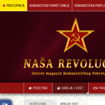
PRISTUPNICA
KOMUNISTIČKI POKRET SRBIJE
KOMUNISTIČKA PARTIJ
POČETNA
SRBIJA I SVET
PRI
VI STE OVDE:
SRBIJA I SVET