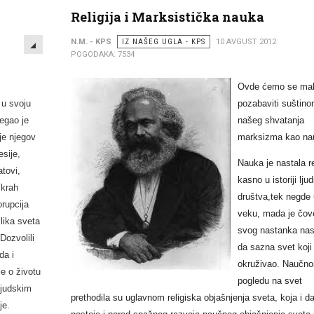
Religija i Marksistička nauka
EMPTY
N.M. - KPS
IZ NAŠEG UGLA - KPS
10 AVGUST 2012
POGODAKA: 7534
Ovde ćemo se ma
 u svoju
pozabaviti suštin
egao je
našeg shvatanja
je njegov
marksizma kao na
esije,
Nauka je nastala r
tovi,
kasno u istoriji lju
 krah
društva,tek negde 
orupcija
veku, mada je čov
slika sveta
svog nastanka nas
Dozvolili
da sazna svet koji
da i
okruživao. Naučn
je o životu
pogledu na svet
 ljudskim
prethodila su uglavnom religiska objašnjenja sveta, koja i d
je.