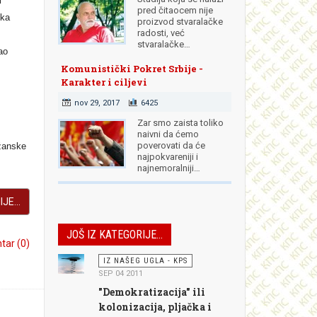
i
pred čitaocem nije
ska
proizvod stvaralačke
radosti, već
stvaralačke…
ao
Komunistički Pokret Srbije -
Karakter i ciljevi
nov 29, 2017
6425
Zar smo zaista toliko
naivni da ćemo
poverovati da će
žanske
najpokvareniji i
najnemoralniji…
JE...
JOŠ IZ KATEGORIJE...
ar (0)
IZ NAŠEG UGLA - KPS
SEP 04 2011
"Demokratizacija" ili
kolonizacija, pljačka i