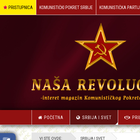
PRISTUPNICA
KOMUNISTIČKI POKRET SRBIJE
KOMUNISTIČKA PARTIJ
POČETNA
SRBIJA I SVET
PRI
VI STE OVDE:
SRBIJA I SVET