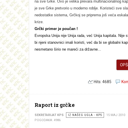
na sve Grke. Ovo je velika prevara multinacionalnog kapi
je sve Grke pretvorio u moderno roblje. Koristeći sve slab
nedostatke sistema, Grčkoj se priprema još veća eskala
krize.
Grčki primer je poučan !
Evropska Unija nije Unija rada, već Unija kapitala. Nije 
bi njeni stanovnici imali koristi, već da bi se globalni kapi
nesmetano širio ne mareći za državne...
OPŠI
Hits: 4685
Kom
Raport iz grčke
SEKRETARIJAT KPS
IZ NAŠEG UGLA - KPS
15 MAJ 2010
POGODAKA: 4986