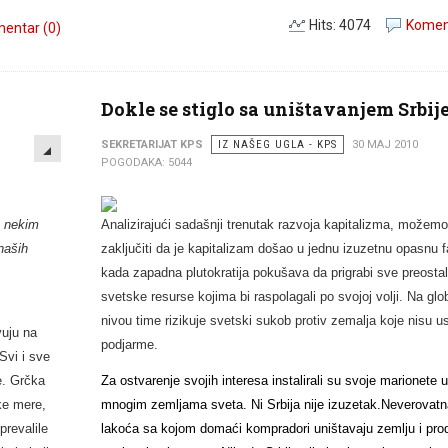
Hits: 4074
Koment
entar (0)
Dokle se stiglo sa uništavanjem Srbij
EMPTY
SEKRETARIJAT KPS
IZ NAŠEG UGLA - KPS
30 MAJ 2010
POGODAKA: 5044
e nekim
Analizirajući sadašnji trenutak razvoja kapitalizma, možem
naših
zaključiti da je kapitalizam došao u jednu izuzetnu opasnu 
kada zapadna plutokratija pokušava da prigrabi sve preosta
svetske resurse kojima bi raspolagali po svojoj volji. Na gl
nivou time rizikuje svetski sukob protiv zemalja koje nisu u
vuju na
podjarme.
Svi i sve
e. Grčka
Za ostvarenje svojih interesa instalirali su svoje marionete 
ke mere,
mnogim zemljama sveta. Ni Srbija nije izuzetak.Neverovatn
prevalile
lakoća sa kojom domaći kompradori uništavaju zemlju i pro