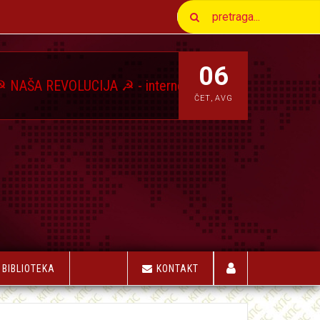
06
EVOLUCIJA ☭ - internet magazin Komunističkog Pokreta 
ČET
,
AVG
BIBLIOTEKA
KONTAKT