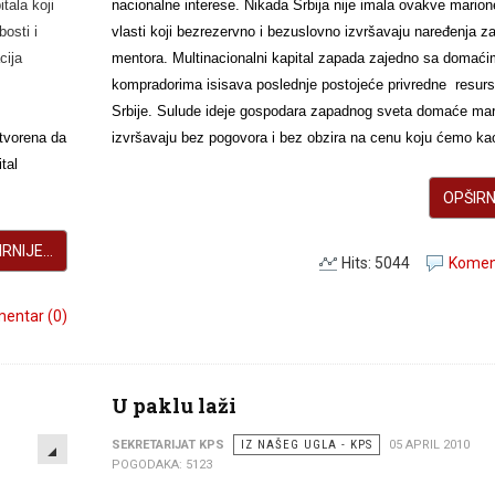
tala koji
nacionalne interese. Nikada Srbija nije imala ovakve marion
osti i
vlasti koji bezrezervno i bezuslovno izvršavaju naređenja z
cija
mentora. Multinacionalni kapital zapada zajedno sa domać
kompradorima isisava poslednje postojeće privredne resur
Srbije. Sulude ideje gospodara zapadnog sveta domaće mar
stvorena da
izvršavaju bez pogovora i bez obzira na cenu koju ćemo kao
tal
OPŠIRNI
RNIJE...
Hits: 5044
Koment
entar (0)
U paklu laži
EMPTY
SEKRETARIJAT KPS
IZ NAŠEG UGLA - KPS
05 APRIL 2010
POGODAKA: 5123