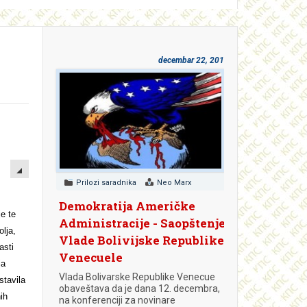
decembar 22, 2018
EMPTY
Prilozi saradnika
Neo Marx
Demokratija Američke
je te
Administracije - Saopštenje
olja,
Vlade Bolivijske Republike
asti
Venecuele
ja
Vlada Bolivarske Republike Venecue
stavila
obaveštava da je dana 12. decembra,
ih
na konferenciji za novinare