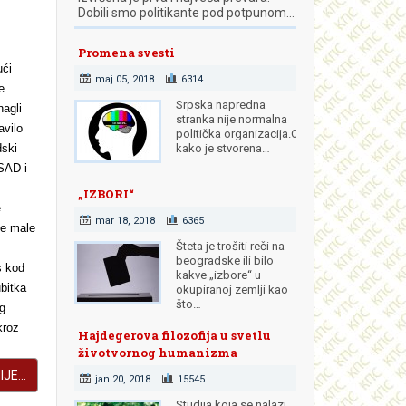
Dobili smo politikante pod potpunom…
Promena svesti
ući
maj 05, 2018
6314
e
Srpska napredna
nagli
stranka nije normalna
avilo
politička organizacija.Od
dski
kako je stvorena…
 SAD i
„IZBORI“
e
mar 18, 2018
6365
ne male
Šteta je trošiti reči na
beogradske ili bilo
s kod
kakve „izbore“ u
ubitka
okupiranoj zemlji kao
što…
og
kroz
Hajdegerova filozofija u svetlu
životvornog humanizma
JE...
jan 20, 2018
15545
Studija koja se nalazi