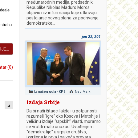
međunarodnih medija, predsednik
Republike Nikolas Maduro Moros
ideale
objavio niz informacija koje otkrivaju
postojanje novog plana za podrivanje
demokratske…
 strahu
jun 22, 2018
JE...
ar (0)
Iz našeg ugla - KPS
Neo Marx
EMPTY
Izdaja Srbije
Da bi naši čitaoci lakše i u potpunosti
razumeli “igre” oko Kosova i Metohije i
veličinu izdaje “srpskih” vlasti, moramo
se vratiti malo unazad. Uvođenjem
“demokratije” u srpsko društvo,
izvršena je prva i najveća prevara.