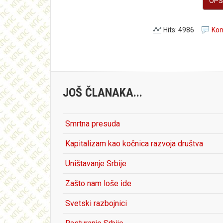
OPŠI
Hits: 4986
Kom
JOŠ ČLANAKA...
Smrtna presuda
Kapitalizam kao kočnica razvoja društva
Uništavanje Srbije
Zašto nam loše ide
Svetski razbojnici