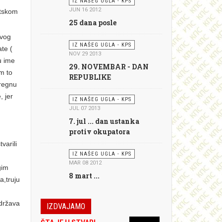
IZ NAŠEG UGLA - KPS
JUN 16 2012
etskom
25 dana posle
g
ovog
IZ NAŠEG UGLA - KPS
te (
NOV 29 2013
 u ime
29. NOVEMBAR - DAN
m to
REPUBLIKE
pregnu
, jer
IZ NAŠEG UGLA - KPS
JUL 07 2013
7. jul ... dan ustanka
protiv okupatora
varili
IZ NAŠEG UGLA - KPS
MAR 08 2012
gim
8 mart ...
a,truju
 država
IZDVAJAMO