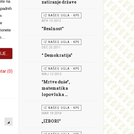
zatiranje države
ete na
apadnih
IZ NAŠEG UGLA - KPS
im
APR 19 2013
se
"Realnost"
ionete
...
IZ NAŠEG UGLA - KPS
DEC 25 2011
JE...
“ Demokratija”
IZ NAŠEG UGLA - KPS
ar (0)
MAJ 12 2012
“Mrtve duše”,
matematika
lopovluka …
IZ NAŠEG UGLA - KPS
MAR 18 2018
EMPTY
„IZBORI“