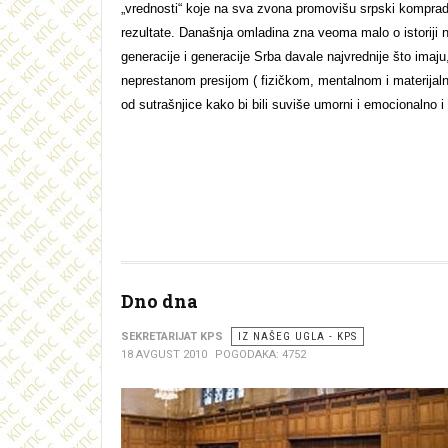
„vrednosti“ koje na sva zvona promovišu srpski komprado
rezultate. Današnja omladina zna veoma malo o istoriji 
generacije i generacije Srba davale najvrednije što imaj
neprestanom presijom ( fizičkom, mentalnom i materijaln
od sutrašnjice kako bi bili suviše umorni i emocionalno i fi
Dno dna
SEKRETARIJAT KPS
IZ NAŠEG UGLA - KPS
18 AVGUST 2010
POGODAKA: 4752