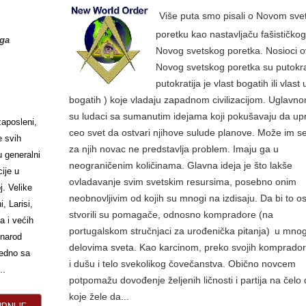
Više puta smo pisali o Novom sv
poretku kao nastavljaču fašističko
ga
Novog svetskog poretka. Nosioci 
Novog svetskog poretka su putokra
putokratija je vlast bogatih ili vlast
bogatih ) koje vladaju zapadnom civilizacijom. Uglavno
su ludaci sa sumanutim idejama koji pokušavaju da u
zaposleni,
ceo svet da ostvari njihove sulude planove. Može im se
e svih
za njih novac ne predstavlja problem. Imaju ga u
u generalni
neograničenim količinama. Glavna ideja je što lakše
ije u
ovladavanje svim svetskim resursima, posebno onim
j. Velike
neobnovljivim od kojih su mnogi na izdisaju. Da bi to ost
, Larisi,
stvorili su pomagače, odnosno kompradore (na
a i većih
portugalskom stručnjaci za urođenička pitanja)
u mno
i narod
delovima sveta. Kao karcinom, preko svojih komprador
jedno sa
i dušu i telo svekolikog čovečanstva. Obično novcem
..
potpomažu dovođenje željenih ličnosti i partija na čelo
koje žele da...