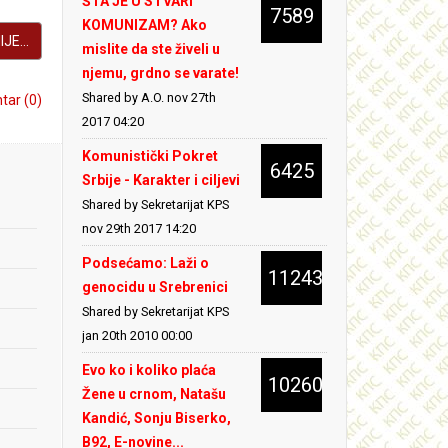
ŠTA JE U STVARI
7589
KOMUNIZAM? Ako
JE...
mislite da ste živeli u
njemu, grdno se varate!
Shared by A.O.
nov 27th
ar (0)
2017 04:20
Komunistički Pokret
6425
Srbije - Karakter i ciljevi
Shared by Sekretarijat KPS
nov 29th 2017 14:20
Podsećamo: Laži o
11243
genocidu u Srebrenici
Shared by Sekretarijat KPS
jan 20th 2010 00:00
Evo ko i koliko plaća
10260
Žene u crnom, Natašu
Kandić, Sonju Biserko,
B92, E-novine...