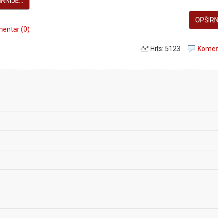
RNIJE...
OPŠIRNI
entar (0)
Hits: 5123
Koment