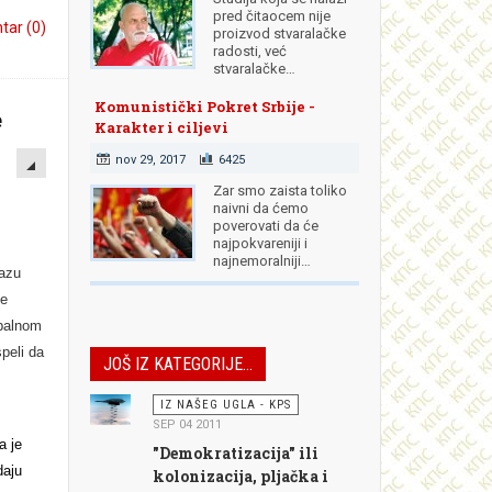
pred čitaocem nije
ar (0)
proizvod stvaralačke
radosti, već
stvaralačke…
Komunistički Pokret Srbije -
e
Karakter i ciljevi
EMPTY
nov 29, 2017
6425
Zar smo zaista toliko
naivni da ćemo
poverovati da će
najpokvareniji i
o
najnemoralniji…
fazu
le
obalnom
speli da
JOŠ IZ KATEGORIJE...
IZ NAŠEG UGLA - KPS
u
SEP 04 2011
a je
"Demokratizacija" ili
daju
kolonizacija, pljačka i