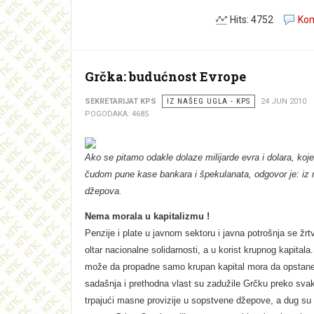
Hits: 4752
Kom
Grčka: budućnost Evrope
SEKRETARIJAT KPS
IZ NAŠEG UGLA - KPS
24 JUN 2010
POGODAKA: 4685
Ako se pitamo odakle dolaze milijarde evra i dolara, koj
čudom pune kase bankara i špekulanata, odgovor je: iz 
džepova.
Nema morala u kapitalizmu !
Penzije i plate u javnom sektoru i javna potrošnja se žrt
oltar nacionalne solidarnosti, a u korist krupnog kapitala.
može da propadne samo krupan kapital mora da opstan
sadašnja i prethodna vlast su zadužile Grčku preko sva
trpajući masne provizije u sopstvene džepove, a dug su 