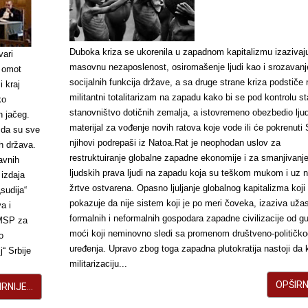
Duboka kriza se ukorenila u zapadnom kapitalizmu izazivaj
vari
masovnu nezaposlenost, osiromašenje ljudi kao i srozavanj
 omot
socijalnih funkcija države, a sa druge strane kriza podstiče 
 kraj
militantni totalitarizam na zapadu kako bi se pod kontrolu st
ko
stanovništvo dotičnih zemalja, a istovremeno obezbedio lju
 jačeg.
materijal za vođenje novih ratova koje vode ili će pokrenuti
 da su sve
njihovi podrepaši iz Natoa.Rat je neophodan uslov za
h država.
restruktuiranje globalne zapadne ekonomije i za smanjivanj
avnih
ljudskih prava ljudi na zapadu koja su teškom mukom i uz 
 izdaja
žrtve ostvarena. Opasno ljuljanje globalnog kapitalizma koji
sudija“
pokazuje da nije sistem koji je po meri čoveka, izaziva uža
a i
formalnih i neformalnih gospodara zapadne civilizacije od g
 MSP za
moći koji neminovno sledi sa promenom društveno-političk
o
uređenja. Upravo zbog toga zapadna plutokratija nastoji da 
“ Srbije
militarizaciju...
OPŠIRNI
RNIJE...