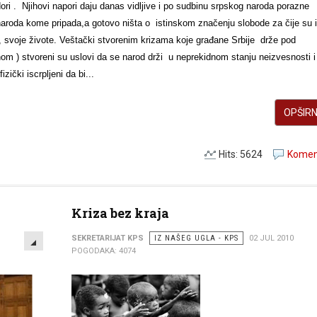
ri . Njihovi napori daju danas vidljive i po sudbinu srpskog naroda porazne
naroda kome pripada,a gotovo ništa o istinskom značenju slobode za čije su 
u, svoje živote. Veštački stvorenim krizama koje građane Srbije drže pod
om ) stvoreni su uslovi da se narod drži u neprekidnom stanju neizvesnosti i
zički iscrpljeni da bi...
OPŠIRNI
Hits: 5624
Koment
Kriza bez kraja
EMPTY
SEKRETARIJAT KPS
IZ NAŠEG UGLA - KPS
02 JUL 2010
POGODAKA: 4074