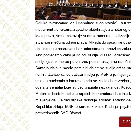
Odluka takozvanog Međunarodnog suda pravde“ , a u st
instrumenta u rukama zapadne plutokratije zamotanog u
kvaziprava, samo pokazuje sumrak moderne civilizacije i
stvarnog međunarodnog prava. Nikada do sada nije ova
eksplicitno u međunarodnim odnosima ustanovljen zakon
Ako pogledamo kako je ko od „sudija“ glasao, videćemo
sudije glasale ne po pravu, već po instrukcijama matični
Samo budala je mogla pomisliti da će se sudije držati pr
normi. Zahtev da se zatraži mišljenje MSP-a je najcrnja
srpskih nacionalnih interesa kada se znalo da je većina „
došla iz zemalja koje su već priznale nezavisnost Kosov
Metohije. Idiotsku odluku srpskih kompradora da pitaju
mišljenje da li je deo srpske teritorije Kosmet stvarno de
Republike Srbije, MSP je surovo kaznio. Kada je „prijatelj
potpredsednik SAD Džozef...
OPŠI