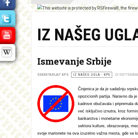
IZ NAŠEG UGL
Ismevanje Srbije
SEKRETARIJAT KPS
IZ NAŠEG UGLA - KPS
23 SEPTEMBAR
Činjenica je da je sadašnju srpsku
opozicionih partija. Naravno da je
kadrove obučavala i pripremala dugi
već isključivo iznutra, kroz formir
bankarstva i monetarne ekonomije
sektora kulture, obrazovanja, med
svoje marionete na ova izuzetno važna mesta, gde se kr