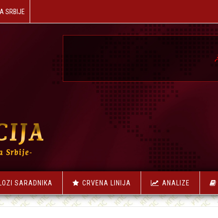
A SRBIJE
☭
NAŠA R
LOZI SARADNIKA
CRVENA LINIJA
ANALIZE