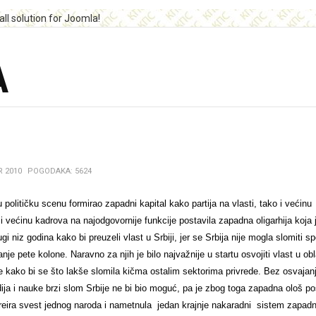
A
 2010
POGODAKA: 5624
 političku scenu formirao zapadni kapital kako partija na vlasti, tako i većinu
 i većinu kadrova na najodgovornije funkcije postavila zapadna oligarhija koja 
 niz godina kako bi preuzeli vlast u Srbiji, jer se Srbija nije mogla slomiti sp
anje pete kolone. Naravno za njih je bilo najvažnije u startu osvojiti vlast u obl
 kako bi se što lakše slomila kičma ostalim sektorima privrede. Bez osvajan
ija i nauke brzi slom Srbije ne bi bio moguć, pa je zbog toga zapadna ološ po
eira svest jednog naroda i nametnula jedan krajnje nakaradni sistem zapadn