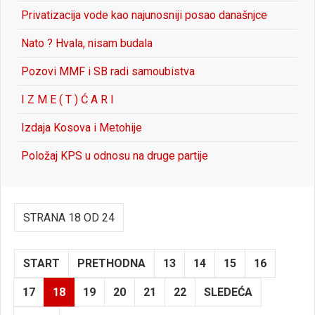
Privatizacija vode kao najunosniji posao današnjce
Nato ? Hvala, nisam budala
Pozovi MMF i SB radi samoubistva
I Z M E ( T ) Ć A R I
Izdaja Kosova i Metohije
Položaj KPS u odnosu na druge partije
STRANA 18 OD 24
START
PRETHODNA
13
14
15
16
17
18
19
20
21
22
SLEDEĆA