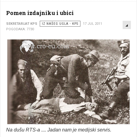
Pomen izdajniku i ubici
EMP
SEKRETARIJAT KPS
IZ NAŠEG UGLA - KPS
17 JUL 2011
POGODAKA: 7730
Na dušu RTS-a .... Jadan nam je medijski servis.