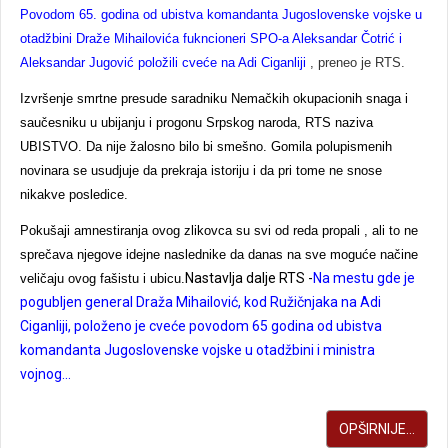
Povodom 65. godina od ubistva komandanta Jugoslovenske vojske u
otadžbini Draže Mihailovića fukncioneri SPO-a Aleksandar Čotrić i
Aleksandar Jugović položili cveće na Adi Ciganliji
, preneo je RTS.
Izvršenje smrtne presude saradniku Nemačkih okupacionih snaga i
saučesniku u ubijanju i progonu Srpskog naroda, RTS naziva
UBISTVO. Da nije žalosno bilo bi smešno. Gomila polupismenih
novinara se usudjuje da prekraja istoriju i da pri tome ne snose
nikakve posledice.
Pokušaji amnestiranja ovog zlikovca su svi od reda propali , ali to ne
sprečava njegove idejne naslednike da danas na sve moguće načine
Nastavlja dalje RTS -
Na mestu gde je
veličaju ovog fašistu i ubicu.
pogubljen general Draža Mihailović, kod Ružičnjaka na Adi
Ciganliji, položeno je cveće povodom 65 godina od ubistva
komandanta Jugoslovenske vojske u otadžbini i ministra
vojnog...
OPŠIRNIJE...