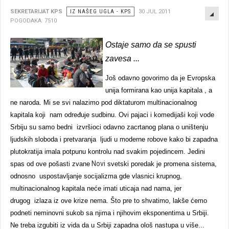
EMP
SEKRETARIJAT KPS
IZ NAŠEG UGLA - KPS
30 JUL 2011
POGODAKA: 7510
Ostaje samo da se spusti
zavesa ...
Još odavno govorimo da je Evropska
unija formirana kao unija kapitala , a
ne naroda. Mi se svi nalazimo pod diktaturom multinacionalnog
kapitala koji nam određuje sudbinu. Ovi pajaci i komedijaši koji vode
Srbiju su samo bedni izvršioci odavno zacrtanog plana o uništenju
ljudskih sloboda i pretvaranja ljudi u moderne robove kako bi zapadna
plutokratija imala potpunu kontrolu nad svakim pojedincem. Jedini
Novi
spas od ove pošasti zvane
svetski poredak je promena sistema,
odnosno uspostavljanje socijalizma gde vlasnici krupnog,
multinacionalnog kapitala neće imati uticaja nad nama, jer
drugog izlaza iz ove krize nema. Što pre to shvatimo, lakše ćemo
podneti neminovni sukob sa njima i njihovim eksponentima u Srbiji.
Ne treba izgubiti iz vida da u Srbiji zapadna ološ nastupa u više...