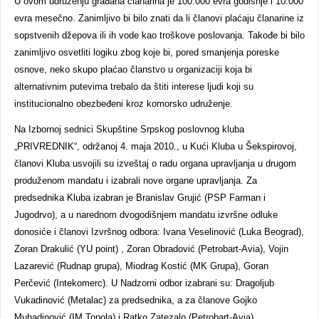
U ovom udruženju građana članarina je 100.000 evra godišnje i 10.000
evra mesečno. Zanimljivo bi bilo znati da li članovi plaćaju članarine iz
sopstvenih džepova ili ih vode kao troškove poslovanja. Takođe bi bilo
zanimljivo osvetliti logiku zbog koje bi, pored smanjenja poreske
osnove, neko skupo plaćao članstvo u organizaciji koja bi
alternativnim putevima trebalo da štiti interese ljudi koji su
institucionalno obezbeđeni kroz komorsko udruženje.
Na Izbornoj sednici Skupštine Srpskog poslovnog kluba
„PRIVREDNIK“, održanoj 4. maja 2010., u Kući Kluba u Šekspirovoj,
članovi Kluba usvojili su izveštaj o radu organa upravljanja u drugom
produženom mandatu i izabrali nove organe upravljanja. Za
predsednika Kluba izabran je Branislav Grujić (PSP Farman i
Jugodrvo), a u narednom dvogodišnjem mandatu izvršne odluke
donosiće i članovi Izvršnog odbora: Ivana Veselinović (Luka Beograd),
Zoran Drakulić (YU point) , Zoran Obradović (Petrobart-Avia), Vojin
Lazarević (Rudnap grupa), Miodrag Kostić (MK Grupa), Goran
Perčević (Intekomerc). U Nadzorni odbor izabrani su: Dragoljub
Vukadinović (Metalac) za predsednika, a za članove Gojko
Muhadinović (IM Topola) i Ratko Zatezalo (Petrobart-Avia).