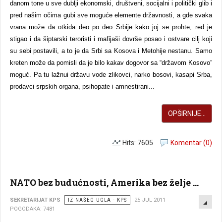
danom tone u sve dublji ekonomski, društveni, socijalni i politički glib i
pred našim očima gubi sve moguće elemente državnosti, a gde svaka
vrana može da otkida deo po deo Srbije kako joj se prohte, red je
stigao i da šiptarski teroristi i mafijaši dovrše posao i ostvare cilj koji
su sebi postavili, a to je da Srbi sa Kosova i Metohije nestanu. Samo
kreten može da pomisli da je bilo kakav dogovor sa “državom Kosovo”
moguć. Pa tu lažnui državu vode zlikovci, narko bosovi, kasapi Srba,
prodavci srpskih organa, psihopate i amnestirani...
OPŠIRNIJE...
Hits: 7605
Komentar (0)
NATO bez budućnosti, Amerika bez želje ...
EMP
SEKRETARIJAT KPS
IZ NAŠEG UGLA - KPS
25 JUL 2011
POGODAKA: 7481