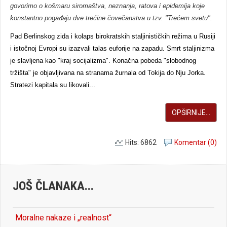
govorimo o košmaru siromaštva, neznanja, ratova i epidemija koje
konstantno pogađaju dve trećine čovečanstva u tzv. "Trećem svetu".
Pad Berlinskog zida i kolaps birokratskih staljinističkih režima u Rusiji
i istočnoj Evropi su izazvali talas euforije na zapadu. Smrt staljinizma
je slavljena kao "kraj socijalizma". Konačna pobeda "slobodnog
tržišta" je objavljivana na stranama žurnala od Tokija do Nju Jorka.
Stratezi kapitala su likovali...
OPŠIRNIJE...
Hits: 6862
Komentar (0)
JOŠ ČLANAKA...
Moralne nakaze i „realnost“