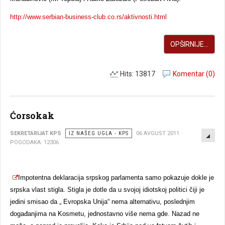
http://www.serbian-business-club.co.rs/aktivnosti.html
OPŠIRNIJE...
Hits: 13817
Komentar (0)
Ćorsokak
EMP
SEKRETARIJAT KPS
IZ NAŠEG UGLA - KPS
06 AVGUST 2011
POGODAKA: 12306
Impotentna deklaracija srpskog parlamenta samo pokazuje dokle je
srpska vlast stigla. Stigla je dotle da u svojoj idiotskoj politici čiji je
jedini smisao da „ Evropska Unija“ nema alternativu, poslednjim
događanjima na Kosmetu, jednostavno više nema gde. Nazad ne