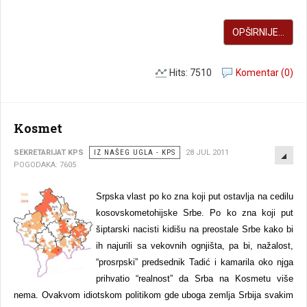
OPŠIRNIJE...
Hits: 7510
Komentar (0)
Kosmet
EMP
SEKRETARIJAT KPS
IZ NAŠEG UGLA - KPS
28 JUL 2011
POGODAKA: 7605
Srpska vlast po ko zna koji put ostavlja na cedilu
kosovskometohijske Srbe. Po ko zna koji put
šiptarski nacisti kidišu na preostale Srbe kako bi
ih najurili sa vekovnih ognjišta, pa bi, nažalost,
“prosrpski” predsednik Tadić i kamarila oko njga
prihvatio “realnost” da Srba na Kosmetu više
nema. Ovakvom idiotskom politikom gde uboga zemlja Srbija svakim