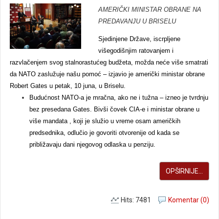
AMERIČKI MINISTAR OBRANE NA
PREDAVANJU U BRISELU
Sjedinjene Države, iscrpljene
višegodišnjim ratovanjem i
razvlačenjem svog stalnorastućeg budžeta, možda neće više smatrati
da NATO zaslužuje našu pomoć – izjavio je američki ministar obrane
Robert Gates u petak, 10 juna, u Briselu.
Budućnost NATO-a je mračna, ako ne i tužna – izneo je tvrdnju
bez presedana Gates. Bivši čovek CIA-e i ministar obrane u
više mandata , koji je služio u vreme osam američkih
predsednika, odlučio je govoriti otvorenije od kada se
približavaju dani njegovog odlaska u penziju.
OPŠIRNIJE...
Hits: 7481
Komentar (0)