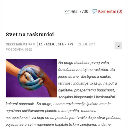
Hits: 7730
Komentar (0)
Svet na raskrsnici
EMP
SEKRETARIJAT KPS
IZ NAŠEG UGLA - KPS
02 JUL 2011
POGODAKA: 6862
Na pragu dvadeset prvog veka,
čovečanstvo stoji na raskršću. Sa
jedne strane, dostignuća nauke,
tehnike i industrije ukazuju na put u
blještavu prosperitetnu budućnost,
socijalno blagostanje i beskonačni
kulturni napredak. Sa druge, i sama egzistencija ljudske rase je
ugrožena uništavanjem planete u ime profita; masovna
nezaposlenost, za koju se sa pouzdanjem tvrdilo da je stvar prošlosti,
pojavila se u svim naprednim kapitalističkim zemljama, a da ne