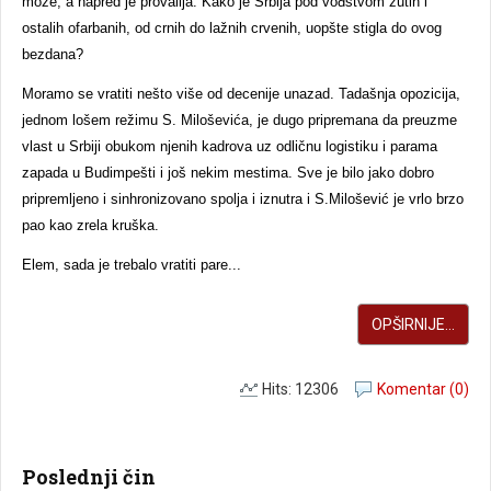
može, a napred je provalija. Kako je Srbija pod vođstvom žutih i
ostalih ofarbanih, od crnih do lažnih crvenih, uopšte stigla do ovog
bezdana?
Moramo se vratiti nešto više od decenije unazad. Tadašnja opozicija,
jednom lošem režimu S. Miloševića, je dugo pripremana da preuzme
vlast u Srbiji obukom njenih kadrova uz odličnu logistiku i parama
zapada u Budimpešti i još nekim mestima. Sve je bilo jako dobro
pripremljeno i sinhronizovano spolja i iznutra i S.Milošević je vrlo brzo
pao kao zrela kruška.
Elem, sada je trebalo vratiti pare...
OPŠIRNIJE...
Hits: 12306
Komentar (0)
Poslednji čin